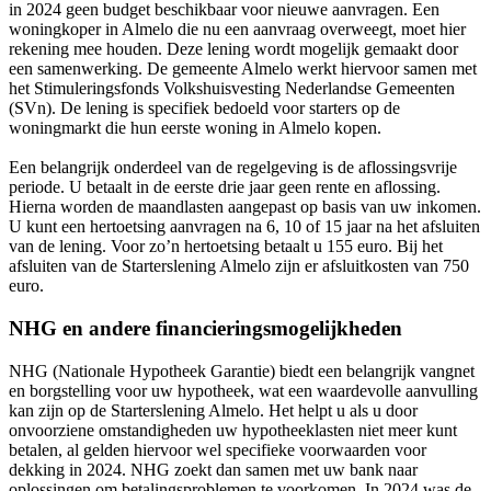
in 2024 geen budget beschikbaar voor nieuwe aanvragen. Een
woningkoper in Almelo die nu een aanvraag overweegt, moet hier
rekening mee houden. Deze lening wordt mogelijk gemaakt door
een samenwerking. De gemeente Almelo werkt hiervoor samen met
het Stimuleringsfonds Volkshuisvesting Nederlandse Gemeenten
(SVn). De lening is specifiek bedoeld voor starters op de
woningmarkt die hun eerste woning in Almelo kopen.
Een belangrijk onderdeel van de regelgeving is de aflossingsvrije
periode. U betaalt in de eerste drie jaar geen rente en aflossing.
Hierna worden de maandlasten aangepast op basis van uw inkomen.
U kunt een hertoetsing aanvragen na 6, 10 of 15 jaar na het afsluiten
van de lening. Voor zo’n hertoetsing betaalt u 155 euro. Bij het
afsluiten van de Starterslening Almelo zijn er afsluitkosten van 750
euro.
NHG en andere financieringsmogelijkheden
NHG (Nationale Hypotheek Garantie) biedt een belangrijk vangnet
en borgstelling voor uw hypotheek, wat een waardevolle aanvulling
kan zijn op de Starterslening Almelo. Het helpt u als u door
onvoorziene omstandigheden uw hypotheeklasten niet meer kunt
betalen, al gelden hiervoor wel specifieke voorwaarden voor
dekking in 2024. NHG zoekt dan samen met uw bank naar
oplossingen om betalingsproblemen te voorkomen. In 2024 was de