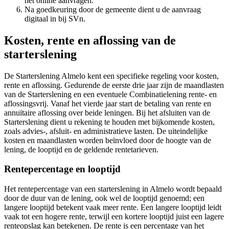
het online aanvragen.
Na goedkeuring door de gemeente dient u de aanvraag
digitaal in bij SVn.
Kosten, rente en aflossing van de
starterslening
De Starterslening Almelo kent een specifieke regeling voor kosten,
rente en aflossing. Gedurende de eerste drie jaar zijn de maandlasten
van de Starterslening en een eventuele Combinatielening rente- en
aflossingsvrij. Vanaf het vierde jaar start de betaling van rente en
annuïtaire aflossing over beide leningen. Bij het afsluiten van de
Starterslening dient u rekening te houden met bijkomende kosten,
zoals advies-, afsluit- en administratieve lasten. De uiteindelijke
kosten en maandlasten worden beïnvloed door de hoogte van de
lening, de looptijd en de geldende rentetarieven.
Rentepercentage en looptijd
Het rentepercentage van een starterslening in Almelo wordt bepaald
door de duur van de lening, ook wel de looptijd genoemd; een
langere looptijd betekent vaak meer rente. Een langere looptijd leidt
vaak tot een hogere rente, terwijl een kortere looptijd juist een lagere
renteopslag kan betekenen. De rente is een percentage van het