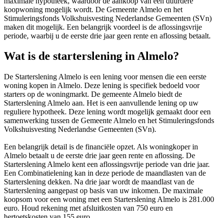
maximale hypotheek, waardoor de aankoop van een duurdere
koopwoning mogelijk wordt. De Gemeente Almelo en het
Stimuleringsfonds Volkshuisvesting Nederlandse Gemeenten (SVn)
maken dit mogelijk. Een belangrijk voordeel is de aflossingsvrije
periode, waarbij u de eerste drie jaar geen rente en aflossing betaalt.
Wat is de starterslening in Almelo?
De Starterslening Almelo is een lening voor mensen die een eerste
woning kopen in Almelo. Deze lening is specifiek bedoeld voor
starters op de woningmarkt. De gemeente Almelo biedt de
Starterslening Almelo aan. Het is een aanvullende lening op uw
reguliere hypotheek. Deze lening wordt mogelijk gemaakt door een
samenwerking tussen de Gemeente Almelo en het Stimuleringsfonds
Volkshuisvesting Nederlandse Gemeenten (SVn).
Een belangrijk detail is de financiële opzet. Als woningkoper in
Almelo betaalt u de eerste drie jaar geen rente en aflossing. De
Starterslening Almelo kent een aflossingsvrije periode van drie jaar.
Een Combinatielening kan in deze periode de maandlasten van de
Starterslening dekken. Na drie jaar wordt de maandlast van de
Starterslening aangepast op basis van uw inkomen. De maximale
koopsom voor een woning met een Starterslening Almelo is 281.000
euro. Houd rekening met afsluitkosten van 750 euro en
hertoetskosten van 155 euro.