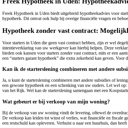
Freek Hypotheek in Uden: Hypotheekadvies
Freek Hypotheek in Uden biedt uitgebreid hypotheekadvies voor starter
hypotheek. Dit omvat ook hulp bij overige financiële vragen en beho
Hypotheek zonder vast contract: Mogelijk
Voor starters in Uden die geen vast contract hebben, zijn er wel dege
intentieverklaring van uw werkgever kan hierbij helpen. Deze verklari
bieden ook kansen voor starters zonder vast contract, mits er een a
een “starters garant hypotheek” die extra zekerheid kan geven. Voor 
Kan ik de starterslening combineren met andere subsi
Ja, u kunt de starterslening combineren met andere subsidies of lenin
een gewone hypotheek en een schenking van uw ouders. Let wel op
van het Rijk. Wel kan de starterslening samengaan met een Koopstart
Wat gebeurt er bij verkoop van mijn woning?
Bij de verkoop van uw woning vindt de levering, oftewel de overdracht
De verkoop kan leiden tot winst of verlies, wat financiële en fiscale
een restschuld kan opleveren. Verhuist u naar een huurhuis, dan heef