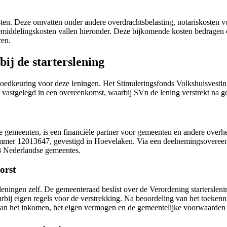
en. Deze omvatten onder andere overdrachtsbelasting, notariskosten v
middelingskosten vallen hieronder. Deze bijkomende kosten bedragen o
ren.
ij de starterslening
goedkeuring voor deze leningen. Het Stimuleringsfonds Volkshuisvestin
astgelegd in een overeenkomst, waarbij SVn de lening verstrekt na g
e gemeenten, is een financiële partner voor gemeenten en andere over
mmer 12013647, gevestigd in Hoevelaken. Via een deelnemingsovereen
8 Nederlandse gemeentes.
orst
leningen zelf. De gemeenteraad beslist over de Verordening starterslen
 daarbij eigen regels voor de verstrekking. Na beoordeling van het toek
 van het inkomen, het eigen vermogen en de gemeentelijke voorwaarden