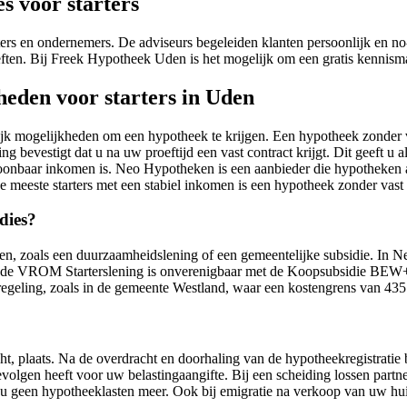
 voor starters
s en ondernemers. De adviseurs begeleiden klanten persoonlijk en no-no
eften. Bij Freek Hypotheek Uden is het mogelijk om een gratis kennism
heden voor starters in Uden
lijk mogelijkheden om een hypotheek te krijgen. Een hypotheek zonder v
ng bevestigt dat u na uw proeftijd een vast contract krijgt. Dit geeft
antoonbaar inkomen is. Neo Hypotheken is een aanbieder die hypotheke
de meeste starters met een stabiel inkomen is een hypotheek zonder vast
dies?
gen, zoals een duurzaamheidslening of een gemeentelijke subsidie. In N
: de VROM Starterslening is onverenigbaar met de Koopsubsidie BEW
regeling, zoals in de gemeente Westland, waar een kostengrens van 435
, plaats. Na de overdracht en doorhaling van de hypotheekregistratie b
 gevolgen heeft voor uw belastingaangifte. Bij een scheiding lossen pa
t u geen hypotheeklasten meer. Ook bij emigratie na verkoop van uw hui