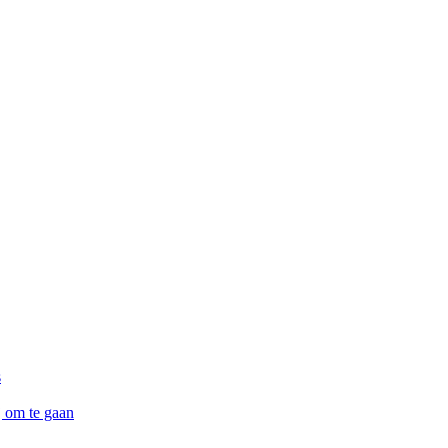
s
j om te gaan