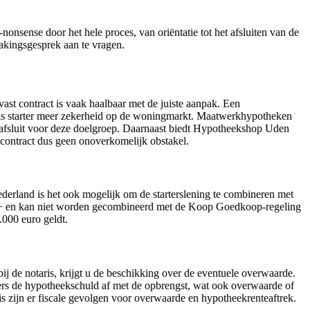
nsense door het hele proces, van oriëntatie tot het afsluiten van de
akingsgesprek aan te vragen.
ast contract is vaak haalbaar met de juiste aanpak. Een
 u als starter meer zekerheid op de woningmarkt. Maatwerkhypotheken
n afsluit voor deze doelgroep. Daarnaast biedt Hypotheekshop Uden
 contract dus geen onoverkomelijk obstakel.
ederland is het ook mogelijk om de starterslening te combineren met
+ en kan niet worden gecombineerd met de Koop Goedkoop-regeling
.000 euro geldt.
ij de notaris, krijgt u de beschikking over de eventuele overwaarde.
rtners de hypotheekschuld af met de opbrengst, wat ook overwaarde of
s zijn er fiscale gevolgen voor overwaarde en hypotheekrenteaftrek.