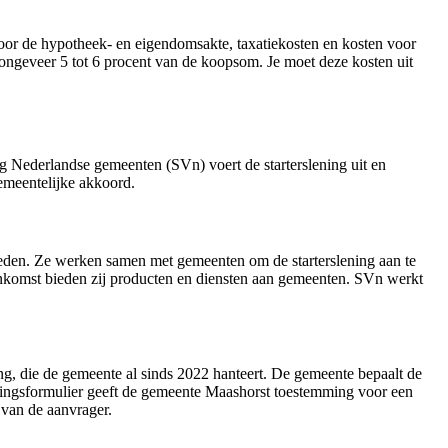
oor de hypotheek- en eigendomsakte, taxatiekosten en kosten voor
ngeveer 5 tot 6 procent van de koopsom. Je moet deze kosten uit
g Nederlandse gemeenten (SVn) voert de starterslening uit en
emeentelijke akkoord.
heden. Ze werken samen met gemeenten om de starterslening aan te
komst bieden zij producten en diensten aan gemeenten. SVn werkt
ing, die de gemeente al sinds 2022 hanteert. De gemeente bepaalt de
enningsformulier geeft de gemeente Maashorst toestemming voor een
 van de aanvrager.