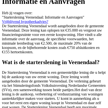
Informatie en Aanvragen
Heb jij vragen over:
"Starterslening Veenendaal: Informatie en Aanvragen"
Vrijblijvend hypotheekadvies?
De Starterslening Veenendaal wordt aangeboden door de gemeente
Veenendaal. Deze lening kan oplopen tot €35.000 en vergroot uw
financieringsruimte voor een eerste koopwoning. Hier vindt u alle
informatie over de aanvraag, de specifieke voorwaarden, het
minimale leenbedrag van €2.500, de maximale 20% van de
koopsom, en de bijbehorende kosten zoals €750 afsluitkosten en
€155 hertoetskosten.
Wat is de starterslening in Veenendaal?
De Starterslening Veenendaal is een gemeentelijke lening die u helpt
bij de aankoop van uw eerste woning. Deze lening wordt
aangeboden door de gemeente Veenendaal. De verlening gebeurt
via het Stimuleringsfonds Volkshuisvesting Nederlandse Gemeenten
(SVn), een samenwerking tussen beide partijen.Het doel van deze
lening is de aankoop, verbetering of verduurzaming van woningen
aantrekkelijker maken voor starters. U komt in aanmerking als u
voor het eerst een eigen woning koopt in Veenendaal en daar zelf
gaat wonen. De Starterslening Veenendaal heeft een maximale