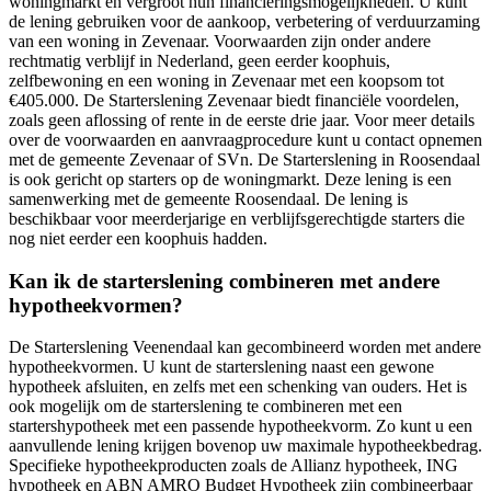
woningmarkt en vergroot hun financieringsmogelijkheden. U kunt
de lening gebruiken voor de aankoop, verbetering of verduurzaming
van een woning in Zevenaar. Voorwaarden zijn onder andere
rechtmatig verblijf in Nederland, geen eerder koophuis,
zelfbewoning en een woning in Zevenaar met een koopsom tot
€405.000. De Starterslening Zevenaar biedt financiële voordelen,
zoals geen aflossing of rente in de eerste drie jaar. Voor meer details
over de voorwaarden en aanvraagprocedure kunt u contact opnemen
met de gemeente Zevenaar of SVn. De Starterslening in Roosendaal
is ook gericht op starters op de woningmarkt. Deze lening is een
samenwerking met de gemeente Roosendaal. De lening is
beschikbaar voor meerderjarige en verblijfsgerechtigde starters die
nog niet eerder een koophuis hadden.
Kan ik de starterslening combineren met andere
hypotheekvormen?
De Starterslening Veenendaal kan gecombineerd worden met andere
hypotheekvormen. U kunt de starterslening naast een gewone
hypotheek afsluiten, en zelfs met een schenking van ouders. Het is
ook mogelijk om de starterslening te combineren met een
startershypotheek met een passende hypotheekvorm. Zo kunt u een
aanvullende lening krijgen bovenop uw maximale hypotheekbedrag.
Specifieke hypotheekproducten zoals de Allianz hypotheek, ING
hypotheek en ABN AMRO Budget Hypotheek zijn combineerbaar