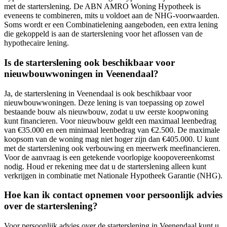
met de starterslening. De ABN AMRO Woning Hypotheek is
eveneens te combineren, mits u voldoet aan de NHG-voorwaarden.
Soms wordt er een Combinatielening aangeboden, een extra lening
die gekoppeld is aan de starterslening voor het aflossen van de
hypothecaire lening.
Is de starterslening ook beschikbaar voor
nieuwbouwwoningen in Veenendaal?
Ja, de starterslening in Veenendaal is ook beschikbaar voor
nieuwbouwwoningen. Deze lening is van toepassing op zowel
bestaande bouw als nieuwbouw, zodat u uw eerste koopwoning
kunt financieren. Voor nieuwbouw geldt een maximaal leenbedrag
van €35.000 en een minimaal leenbedrag van €2.500. De maximale
koopsom van de woning mag niet hoger zijn dan €405.000. U kunt
met de starterslening ook verbouwing en meerwerk meefinancieren.
Voor de aanvraag is een getekende voorlopige koopovereenkomst
nodig. Houd er rekening mee dat u de starterslening alleen kunt
verkrijgen in combinatie met Nationale Hypotheek Garantie (NHG).
Hoe kan ik contact opnemen voor persoonlijk advies
over de starterslening?
Voor persoonlijk advies over de starterslening in Veenendaal kunt u