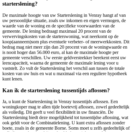
starterslening?
De maximale hoogte van uw Starterslening in Venray hangt af van
uw persoonlijke situatie, zoals uw inkomen en eigen vermogen, de
waarde van de woning en de specifieke voorwaarden van de
gemeente. De lening bedraagt maximaal 20 procent van de
verwervingskosten van de starterswoning, wat neerkomt op de
koop(aanneem)som plus eventuele verbeter- of meerwerkkosten. Dit
bedrag mag niet meer zijn dan 20 procent van de woningwaarde en
is nooit hoger dan 56.000 euro, al kan de maximale hoogte per
gemeente verschillen. Uw eerste geldverstrekker berekent eerst uw
leencapaciteit, waarna de gemeente de maximale lening voor u
vaststelt. Zo vult de Starterslening het verschil aan tussen de totale
kosten van uw huis en wat u maximaal via een reguliere hypotheek
kunt lenen.
Kan ik de starterslening tussentijds aflossen?
Ja, u kunt de Starterslening in Venray tussentijds aflossen. Een
woningkoper mag te allen tijde boetevrij aflossen, zowel gedeeltelijk
als volledig. Dit geeft u veel flexibiliteit in uw financiën. De
Starterslening biedt deze mogelijkheid tot tussentijdse aflossing, wat
ook geldt voor de Combinatielening. U kunt extra aflossen zonder
boete, zoals in de gemeente Borne. Soms moet u zelfs gedeeltelijk of