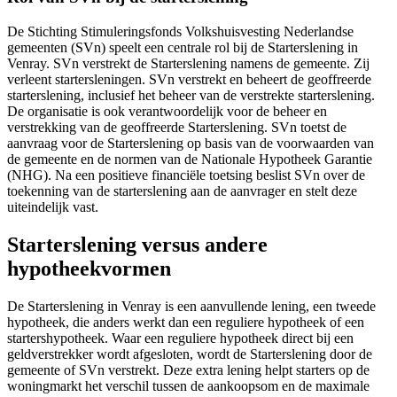
De Stichting Stimuleringsfonds Volkshuisvesting Nederlandse
gemeenten (SVn) speelt een centrale rol bij de Starterslening in
Venray. SVn verstrekt de Starterslening namens de gemeente. Zij
verleent startersleningen. SVn verstrekt en beheert de geoffreerde
starterslening, inclusief het beheer van de verstrekte starterslening.
De organisatie is ook verantwoordelijk voor de beheer en
verstrekking van de geoffreerde Starterslening. SVn toetst de
aanvraag voor de Starterslening op basis van de voorwaarden van
de gemeente en de normen van de Nationale Hypotheek Garantie
(NHG). Na een positieve financiële toetsing beslist SVn over de
toekenning van de starterslening aan de aanvrager en stelt deze
uiteindelijk vast.
Starterslening versus andere
hypotheekvormen
De Starterslening in Venray is een aanvullende lening, een tweede
hypotheek, die anders werkt dan een reguliere hypotheek of een
startershypotheek. Waar een reguliere hypotheek direct bij een
geldverstrekker wordt afgesloten, wordt de Starterslening door de
gemeente of SVn verstrekt. Deze extra lening helpt starters op de
woningmarkt het verschil tussen de aankoopsom en de maximale