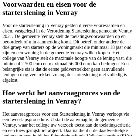
Voorwaarden en eisen voor de
starterslening in Venray
Voor de starterslening in Venray gelden diverse voorwaarden en
eisen, vastgelegd in de Verordening Starterslening gemeente Venray
2021. De gemeente Venray stelt de toelatingsvoorwaarden op en
beoordeelt of u in aanmerking komt. Dit betreft onder andere de
doelgroep van starters op de woningmarkt die minimaal 18 jaar oud
zijn en een woning in de gemeente Venray willen kopen. Het
college van Venray stelt de maximale hoogte van de lening vast, die
minimaal 2.500 euro en maximaal 56.000 euro kan bedragen. Een
belangrijke eis is dat de eerste geldverstrekker geen aanvullende
leningen mag verstrekken zolang de starterslening niet volledig is
afgelost.
Hoe werkt het aanvraagproces van de
starterslening in Venray?
Het aanvraagproces voor een Starterslening in Venray verloopt via
een tweestapsprocedure. U start de aanvraag bij de gemeente
Venray, waar het college uw verzoek toetst aan de toelatingscriteria
en een toewijzingsbrief afgeeft. Daarna dient u de daadwerkelijke
leningaanvraag in bij het Stimuleringsfonds Volkshuisvesting (SVn).