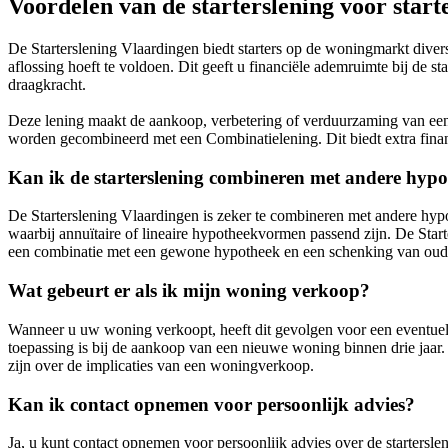
Voordelen van de starterslening voor start
De Starterslening Vlaardingen biedt starters op de woningmarkt divers
aflossing hoeft te voldoen. Dit geeft u financiële ademruimte bij de s
draagkracht.
Deze lening maakt de aankoop, verbetering of verduurzaming van een wo
worden gecombineerd met een Combinatielening. Dit biedt extra fin
Kan ik de starterslening combineren met andere hy
De Starterslening Vlaardingen is zeker te combineren met andere hy
waarbij annuïtaire of lineaire hypotheekvormen passend zijn. De Star
een combinatie met een gewone hypotheek en een schenking van oude
Wat gebeurt er als ik mijn woning verkoop?
Wanneer u uw woning verkoopt, heeft dit gevolgen voor een eventuele
toepassing is bij de aankoop van een nieuwe woning binnen drie jaar.
zijn over de implicaties van een woningverkoop.
Kan ik contact opnemen voor persoonlijk advies?
Ja, u kunt contact opnemen voor persoonlijk advies over de starterslen