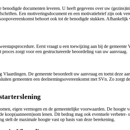
rse benodigde documenten leveren. U heeft gegevens over uw (gezins)
gafschriften. Een motiveringsdocument en een motivatiebrief zijn ook v
oopovereenkomst behoort ook tot de benodigde stukken. Afhankelijk v
weestapsprocedure. Eerst vraagt u een toewijzing aan bij de gemeente 
t proces zorgt voor een gestructureerde beoordeling van uw aanvraag.
 Vlaardingen. De gemeente beoordeelt uw aanvraag en toetst deze aan
sluiten gemeenten een deelnemingsovereenkomst met SVn. Zo zorgt de
starterslening
omen, eigen vermogen en de gemeentelijke voorwaarden. De hoogte van
de koop(aanneem)som lenen. Dit bedrag mag ook eventuele verbeter- o
ing stelt de maximale hoogte vast op basis van deze berekening.