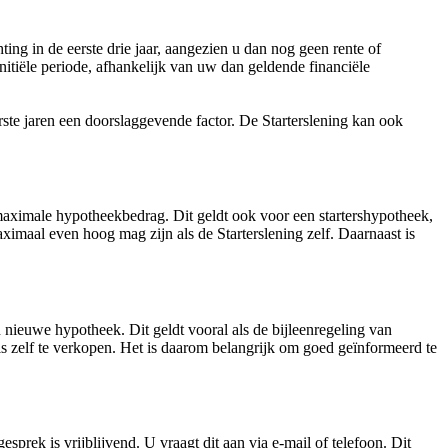
ing in de eerste drie jaar, aangezien u dan nog geen rente of
initiële periode, afhankelijk van uw dan geldende financiële
rste jaren een doorslaggevende factor. De Starterslening kan ook
aximale hypotheekbedrag. Dit geldt ook voor een startershypotheek,
imaal even hoog mag zijn als de Starterslening zelf. Daarnaast is
nieuwe hypotheek. Dit geldt vooral als de bijleenregeling van
is zelf te verkopen. Het is daarom belangrijk om goed geïnformeerd te
prek is vrijblijvend. U vraagt dit aan via e-mail of telefoon. Dit