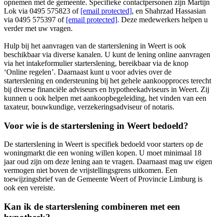
opnemen met de gemeente. Specifieke contactpersonen zijn Martijn
Lok via 0495 575823 of
[email protected]
, en Shahrzad Hassasian
via 0495 575397 of
[email protected]
. Deze medewerkers helpen u
verder met uw vragen.
Hulp bij het aanvragen van de starterslening in Weert is ook
beschikbaar via diverse kanalen. U kunt de lening online aanvragen
via het intakeformulier starterslening, bereikbaar via de knop
‘Online regelen’. Daarnaast kunt u voor advies over de
starterslening en ondersteuning bij het gehele aankoopproces terecht
bij diverse financiële adviseurs en hypotheekadviseurs in Weert. Zij
kunnen u ook helpen met aankoopbegeleiding, het vinden van een
taxateur, bouwkundige, verzekeringsadviseur of notaris.
Voor wie is de starterslening in Weert bedoeld?
De starterslening in Weert is specifiek bedoeld voor starters op de
woningmarkt die een woning willen kopen. U moet minimaal 18
jaar oud zijn om deze lening aan te vragen. Daarnaast mag uw eigen
vermogen niet boven de vrijstellingsgrens uitkomen. Een
toewijzingsbrief van de Gemeente Weert of Provincie Limburg is
ook een vereiste.
Kan ik de starterslening combineren met een