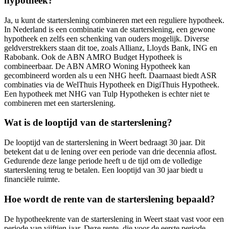
hypotheek?
Ja, u kunt de starterslening combineren met een reguliere hypotheek.
In Nederland is een combinatie van de starterslening, een gewone
hypotheek en zelfs een schenking van ouders mogelijk. Diverse
geldverstrekkers staan dit toe, zoals Allianz, Lloyds Bank, ING en
Rabobank. Ook de ABN AMRO Budget Hypotheek is
combineerbaar. De ABN AMRO Woning Hypotheek kan
gecombineerd worden als u een NHG heeft. Daarnaast biedt ASR
combinaties via de WelThuis Hypotheek en DigiThuis Hypotheek.
Een hypotheek met NHG van Tulp Hypotheken is echter niet te
combineren met een starterslening.
Wat is de looptijd van de starterslening?
De looptijd van de starterslening in Weert bedraagt 30 jaar. Dit
betekent dat u de lening over een periode van drie decennia aflost.
Gedurende deze lange periode heeft u de tijd om de volledige
starterslening terug te betalen. Een looptijd van 30 jaar biedt u
financiële ruimte.
Hoe wordt de rente van de starterslening bepaald?
De hypotheekrente van de starterslening in Weert staat vast voor een
periode van vijftien jaar. Deze rente, die voor de eerste periode