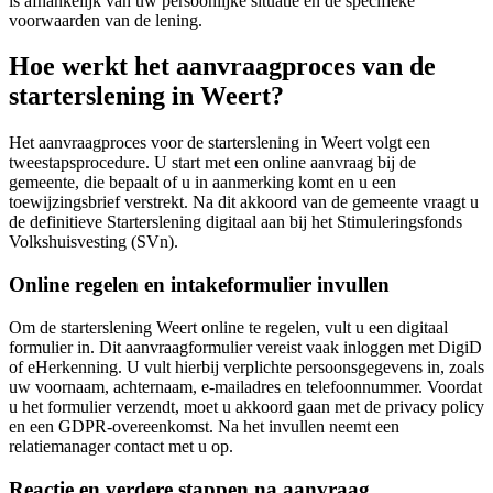
is afhankelijk van uw persoonlijke situatie en de specifieke
voorwaarden van de lening.
Hoe werkt het aanvraagproces van de
starterslening in Weert?
Het aanvraagproces voor de starterslening in Weert volgt een
tweestapsprocedure. U start met een online aanvraag bij de
gemeente, die bepaalt of u in aanmerking komt en u een
toewijzingsbrief verstrekt. Na dit akkoord van de gemeente vraagt u
de definitieve Starterslening digitaal aan bij het Stimuleringsfonds
Volkshuisvesting (SVn).
Online regelen en intakeformulier invullen
Om de starterslening Weert online te regelen, vult u een digitaal
formulier in. Dit aanvraagformulier vereist vaak inloggen met DigiD
of eHerkenning. U vult hierbij verplichte persoonsgegevens in, zoals
uw voornaam, achternaam, e-mailadres en telefoonnummer. Voordat
u het formulier verzendt, moet u akkoord gaan met de privacy policy
en een GDPR-overeenkomst. Na het invullen neemt een
relatiemanager contact met u op.
Reactie en verdere stappen na aanvraag