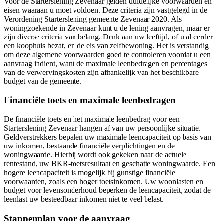
Voor de Starterslening Zevenaar gelden duidelijke voorwaarden en
eisen waaraan u moet voldoen. Deze criteria zijn vastgelegd in de
Verordening Starterslening gemeente Zevenaar 2020. Als
woningzoekende in Zevenaar kunt u de lening aanvragen, maar er
zijn diverse criteria van belang. Denk aan uw leeftijd, of u al eerder
een koophuis bezat, en de eis van zelfbewoning. Het is verstandig
om deze algemene voorwaarden goed te controleren voordat u een
aanvraag indient, want de maximale leenbedragen en percentages
van de verwervingskosten zijn afhankelijk van het beschikbare
budget van de gemeente.
Financiële toets en maximale leenbedragen
De financiële toets en het maximale leenbedrag voor een
Starterslening Zevenaar hangen af van uw persoonlijke situatie.
Geldverstrekkers bepalen uw maximale leencapaciteit op basis van
uw inkomen, bestaande financiële verplichtingen en de
woningwaarde. Hierbij wordt ook gekeken naar de actuele
rentestand, uw BKR-toetsresultaat en geschatte woningwaarde. Een
hogere leencapaciteit is mogelijk bij gunstige financiële
voorwaarden, zoals een hoger toetsinkomen. Uw woonlasten en
budget voor levensonderhoud beperken de leencapaciteit, zodat de
leenlast uw besteedbaar inkomen niet te veel belast.
Stappenplan voor de aanvraag