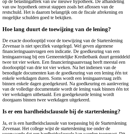
op de belastingaftrek van uw nieuwe hypotheek. De afhandeling
van uw hypotheek omvat stappen zoals het aflossen van de
restschuld. Het is daarom belangrijk om de fiscale afrekening en
mogelijke schulden goed te bekijken.
Hoe lang duurt de toewijzing van de lening?
De exacte doorlooptijd voor de toewijzing van de Starterslening
Zevenaar is niet specifiek vastgelegd. Wel geven algemene
financieringsaanvragen een indicatie. De goedkeuring van een
leningaanvraag bij een Gemeentelijke Kredietbank duurt gemiddeld
twee tot vier weken. Een financieringsaanvraag heeft meestal een
doorlooptijd van drie tot vier weken. Na het indienen van de
benodigde documenten kan de goedkeuring van een lening één tot
enkele werkdagen duren. Soms wordt een leningaanvraag zelfs
binnen enkele dagen goedgekeurd. Na goedkeuring en aanlevering
van de volledige documentatie wordt de lening vaak binnen één tot
vier werkdagen uitbetaald. Een goedgekeurde lening wordt
doorgaans binnen twee werkdagen uitgekeerd.
Is er een hardheidsclausule bij de starterslening?
Ja, er is een hardheidsclausule van toepassing bij de Starterslening
Zevenaar. Het college wijst de starterslening toe onder de
voorwaarde dat een hardheidsclausule kan worden toegepast. Dit