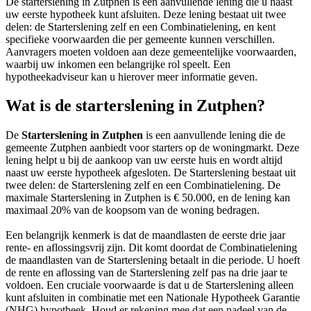
De starterslening in Zutphen is een aanvullende lening die u naast
uw eerste hypotheek kunt afsluiten. Deze lening bestaat uit twee
delen: de Starterslening zelf en een Combinatielening, en kent
specifieke voorwaarden die per gemeente kunnen verschillen.
Aanvragers moeten voldoen aan deze gemeentelijke voorwaarden,
waarbij uw inkomen een belangrijke rol speelt. Een
hypotheekadviseur kan u hierover meer informatie geven.
Wat is de starterslening in Zutphen?
De
Starterslening in Zutphen
is een aanvullende lening die de
gemeente Zutphen aanbiedt voor starters op de woningmarkt. Deze
lening helpt u bij de aankoop van uw eerste huis en wordt altijd
naast uw eerste hypotheek afgesloten. De Starterslening bestaat uit
twee delen: de Starterslening zelf en een Combinatielening. De
maximale Starterslening in Zutphen is € 50.000, en de lening kan
maximaal 20% van de koopsom van de woning bedragen.
Een belangrijk kenmerk is dat de maandlasten de eerste drie jaar
rente- en aflossingsvrij zijn. Dit komt doordat de Combinatielening
de maandlasten van de Starterslening betaalt in die periode. U hoeft
de rente en aflossing van de Starterslening zelf pas na drie jaar te
voldoen. Een cruciale voorwaarde is dat u de Starterslening alleen
kunt afsluiten in combinatie met een Nationale Hypotheek Garantie
(NHG) hypotheek. Houd er rekening mee dat een nadeel van de