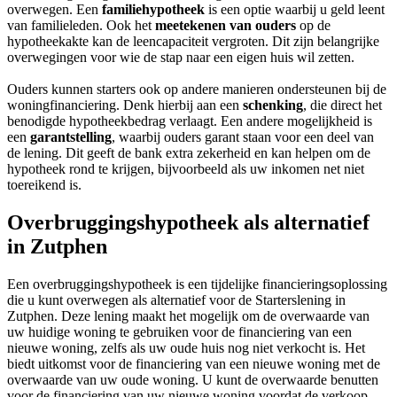
overwegen. Een
familiehypotheek
is een optie waarbij u geld leent
van familieleden. Ook het
meetekenen van ouders
op de
hypotheekakte kan de leencapaciteit vergroten. Dit zijn belangrijke
overwegingen voor wie de stap naar een eigen huis wil zetten.
Ouders kunnen starters ook op andere manieren ondersteunen bij de
woningfinanciering. Denk hierbij aan een
schenking
, die direct het
benodigde hypotheekbedrag verlaagt. Een andere mogelijkheid is
een
garantstelling
, waarbij ouders garant staan voor een deel van
de lening. Dit geeft de bank extra zekerheid en kan helpen om de
hypotheek rond te krijgen, bijvoorbeeld als uw inkomen net niet
toereikend is.
Overbruggingshypotheek als alternatief
in Zutphen
Een overbruggingshypotheek is een tijdelijke financieringsoplossing
die u kunt overwegen als alternatief voor de Starterslening in
Zutphen. Deze lening maakt het mogelijk om de overwaarde van
uw huidige woning te gebruiken voor de financiering van een
nieuwe woning, zelfs als uw oude huis nog niet verkocht is. Het
biedt uitkomst voor de financiering van een nieuwe woning met de
overwaarde van uw oude woning. U kunt de overwaarde benutten
voor de financiering van uw nieuwe woning voordat de verkoop