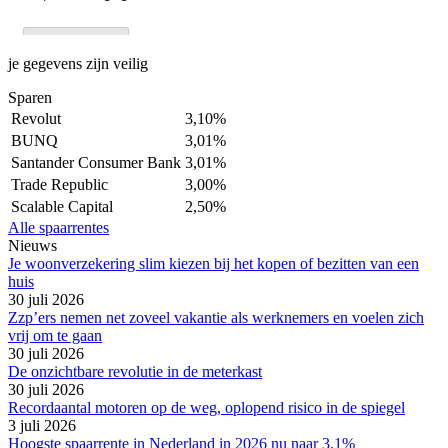
je gegevens zijn veilig
Sparen
Revolut
3,10%
BUNQ
3,01%
Santander Consumer Bank
3,01%
Trade Republic
3,00%
Scalable Capital
2,50%
Alle spaarrentes
Nieuws
Je woonverzekering slim kiezen bij het kopen of bezitten van een
huis
30 juli 2026
Zzp’ers nemen net zoveel vakantie als werknemers en voelen zich
vrij om te gaan
30 juli 2026
De onzichtbare revolutie in de meterkast
30 juli 2026
Recordaantal motoren op de weg, oplopend risico in de spiegel
3 juli 2026
Hoogste spaarrente in Nederland in 2026 nu naar 3.1%