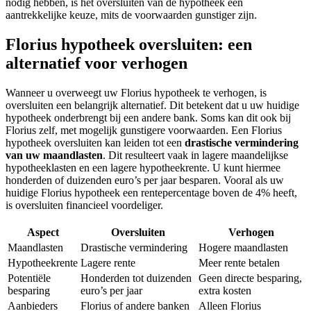
nodig hebben, is het oversluiten van de hypotheek een
aantrekkelijke keuze, mits de voorwaarden gunstiger zijn.
Florius hypotheek oversluiten: een
alternatief voor verhogen
Wanneer u overweegt uw Florius hypotheek te verhogen, is
oversluiten een belangrijk alternatief. Dit betekent dat u uw huidige
hypotheek onderbrengt bij een andere bank. Soms kan dit ook bij
Florius zelf, met mogelijk gunstigere voorwaarden. Een Florius
hypotheek oversluiten kan leiden tot een
drastische vermindering
van uw maandlasten
. Dit resulteert vaak in lagere maandelijkse
hypotheeklasten en een lagere hypotheekrente. U kunt hiermee
honderden of duizenden euro’s per jaar besparen. Vooral als uw
huidige Florius hypotheek een rentepercentage boven de 4% heeft,
is oversluiten financieel voordeliger.
Aspect
Oversluiten
Verhogen
Maandlasten
Drastische vermindering
Hogere maandlasten
Hypotheekrente
Lagere rente
Meer rente betalen
Potentiële
Honderden tot duizenden
Geen directe besparing,
besparing
euro’s per jaar
extra kosten
Aanbieders
Florius of andere banken
Alleen Florius