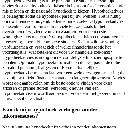
hypotheek verstandig is in de persoonlijke situatie. Persoonlijk
advies door een hypotheekadviseur helpt u om fiscale voordelen niet
mis te lopen en de passende hypotheek te kiezen. Hypotheekadvies
is belangrijk zodat de hypotheek past bij uw wensen. Het is nuttig
om uw financiële mogelijkheden te onderzoeken. Hypotheekadvies
is essentieel voor optimale financiële keuzes, zoals bij het
oversluiten of wijzigen van voorwaarden. Voor de meeste
woningbezitters met een ING hypotheek is advies een waardevolle
investering, vooral bij complexe situaties. Stel, u wilt uw woning
verduurzamen en vraagt zich af welke financieringsoptie het
voordeligst is. Wat betekent dit voor uw financiële toekomst?
Hypotheekadvies is nodig om de voordeligste financieringsoptie te
bepalen. Optimale hypotheekinformatie en de best passende optie
zijn altijd persoonlijk afgestemd. Een onafhankelijke
hypotheekadviseur is cruciaal voor een weloverwogen beslissing die
past bij uw unieke financiële situatie en langetermijnwensen. Advies
wordt ook aanbevolen om de beste optie te vinden voor extra
aflossen of premie storten. Persoonlijk advies van een
hypotheekadviseur wordt aanbevolen voor definitief passend inzicht
in uw specifieke situatie.
Kan ik mijn hypotheek verhogen zonder
inkomenstoets?
Nee, u kunt uw hypotheek niet verhogen zonder inkomenstoets.