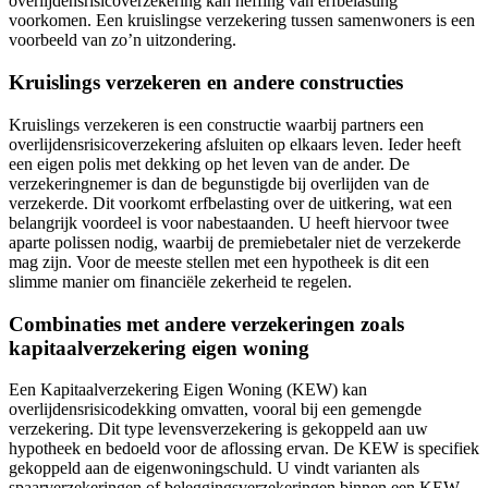
overlijdensrisicoverzekering kan heffing van erfbelasting
voorkomen. Een kruislingse verzekering tussen samenwoners is een
voorbeeld van zo’n uitzondering.
Kruislings verzekeren en andere constructies
Kruislings verzekeren is een constructie waarbij partners een
overlijdensrisicoverzekering afsluiten op elkaars leven. Ieder heeft
een eigen polis met dekking op het leven van de ander. De
verzekeringnemer is dan de begunstigde bij overlijden van de
verzekerde. Dit voorkomt erfbelasting over de uitkering, wat een
belangrijk voordeel is voor nabestaanden. U heeft hiervoor twee
aparte polissen nodig, waarbij de premiebetaler niet de verzekerde
mag zijn. Voor de meeste stellen met een hypotheek is dit een
slimme manier om financiële zekerheid te regelen.
Combinaties met andere verzekeringen zoals
kapitaalverzekering eigen woning
Een Kapitaalverzekering Eigen Woning (KEW) kan
overlijdensrisicodekking omvatten, vooral bij een gemengde
verzekering. Dit type levensverzekering is gekoppeld aan uw
hypotheek en bedoeld voor de aflossing ervan. De KEW is specifiek
gekoppeld aan de eigenwoningschuld. U vindt varianten als
spaarverzekeringen of beleggingsverzekeringen binnen een KEW.