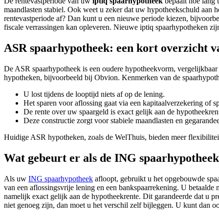
De rentevastperiode van uw
iptiq spaarhypotheek
bepaalt hoe lang 
maandlasten stabiel. Ook weet u zeker dat uw hypotheekschuld aan he
rentevastperiode af? Dan kunt u een nieuwe periode kiezen, bijvoorb
fiscale verrassingen kan opleveren. Nieuwe iptiq spaarhypotheken zij
ASR spaarhypotheek: een kort overzicht v
De ASR spaarhypotheek is een oudere hypotheekvorm, vergelijkbaar
hypotheken, bijvoorbeeld bij Obvion. Kenmerken van de spaarhypoth
U lost tijdens de looptijd niets af op de lening.
Het sparen voor aflossing gaat via een kapitaalverzekering of s
De rente over uw spaargeld is exact gelijk aan de hypotheekren
Deze constructie zorgt voor stabiele maandlasten en gegarandee
Huidige ASR hypotheken, zoals de WelThuis, bieden meer flexibiliteit
Wat gebeurt er als de ING spaarhypotheek
Als uw
ING spaarhypotheek
afloopt, gebruikt u het opgebouwde spa
van een aflossingsvrije lening en een bankspaarrekening. U betaalde
namelijk exact gelijk aan de hypotheekrente. Dit garandeerde dat u 
niet genoeg zijn, dan moet u het verschil zelf bijleggen. U kunt dan 