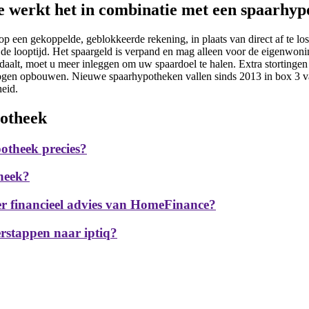
e werkt het in combinatie met een spaarhy
 een gekoppelde, geblokkeerde rekening, in plaats van direct af te los
 de looptijd. Het spaargeld is verpand en mag alleen voor de eigenwon
aalt, moet u meer inleggen om uw spaardoel te halen. Extra stortingen z
ogen opbouwen. Nieuwe spaarhypotheken vallen sinds 2013 in box 3 va
heid.
potheek
otheek precies?
theek?
r financieel advies van HomeFinance?
erstappen naar iptiq?