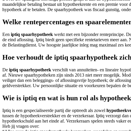
maandelijkse betaling bestaat uit hypotheekrente en een premie voor 
hypotheek af te betalen. De spaarhypotheek was fiscaal gunstig, ond
Welke rentepercentages en spaarelementen
Een
iptiq spaarhypotheek
werkt met een bijzonder renteprincipe. De 
de eind aflossing. Iptiq biedt geen specifieke rentetarieven meer aan
de Belastingdienst. Uw hoogste jaarlijkse inleg mag maximaal zes keer 
Hoe verhoudt de iptiq spaarhypotheek zic
De
iptiq spaarhypotheek
verschilt van annuïteiten- en lineaire hypo
af. Nieuwe spaarhypotheken zijn sinds 2013 niet meer mogelijk. Mod
veiliger dan een beleggings- of aflossingsvrije hypotheek; de aflossi
geldverstrekker. Uw persoonlijke situatie en voorkeuren bepalen de b
Wie is iptiq en wat is hun rol als hypothe
Iptiq is een gespecialiseerde partij die optreedt als zowel
hypotheekve
tussen de hypotheekverstrekker en de verzekeraar. Iptiq verzorgt dan d
hypotheekschuld aan het einde af. Verzekeraars spelen steeds vaker ee
Heb jij vragen over: