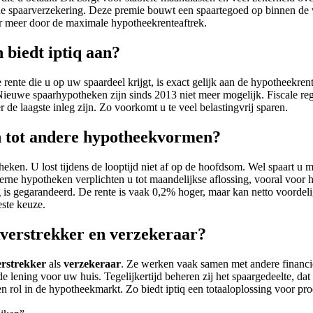
de spaarverzekering. Deze premie bouwt een spaartegoed op binnen de v
er meer door de maximale hypotheekrenteaftrek.
 biedt iptiq aan?
rente die u op uw spaardeel krijgt, is exact gelijk aan de hypotheekrent
. Nieuwe spaarhypotheken zijn sinds 2013 niet meer mogelijk. Fiscale re
de laagste inleg zijn. Zo voorkomt u te veel belastingvrij sparen.
h tot andere hypotheekvormen?
theken. U lost tijdens de looptijd niet af op de hoofdsom. Wel spaart u 
erne hypotheken verplichten u tot maandelijkse aflossing, vooral voo
ng is gegarandeerd. De rente is vaak 0,2% hoger, maar kan netto voordel
este keuze.
ekverstrekker en verzekeraar?
rstrekker
als
verzekeraar
. Ze werken vaak samen met andere financië
e lening voor uw huis. Tegelijkertijd beheren zij het spaargedeelte, da
n rol in de hypotheekmarkt. Zo biedt iptiq een totaaloplossing voor pr