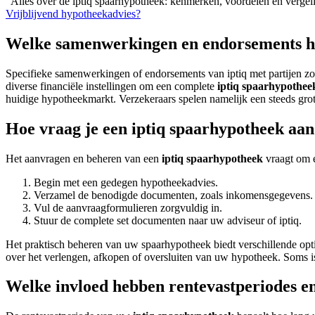
“Alles over de iptiq spaarhypotheek: kenmerken, voordelen en vergel
Vrijblijvend hypotheekadvies?
Welke samenwerkingen en endorsements he
Specifieke samenwerkingen of endorsements van iptiq met partijen zoa
diverse financiële instellingen om een complete
iptiq spaarhypothee
huidige hypotheekmarkt. Verzekeraars spelen namelijk een steeds grot
Hoe vraag je een iptiq spaarhypotheek aan
Het aanvragen en beheren van een
iptiq spaarhypotheek
vraagt om e
Begin met een gedegen hypotheekadvies.
Verzamel de benodigde documenten, zoals inkomensgegevens.
Vul de aanvraagformulieren zorgvuldig in.
Stuur de complete set documenten naar uw adviseur of iptiq.
Het praktisch beheren van uw spaarhypotheek biedt verschillende optie
over het verlengen, afkopen of oversluiten van uw hypotheek. Soms is 
Welke invloed hebben rentevastperiodes e