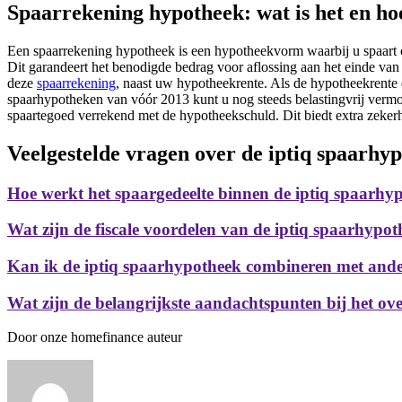
Spaarrekening hypotheek: wat is het en ho
Een spaarrekening hypotheek is een hypotheekvorm waarbij u spaart op
Dit garandeert het benodigde bedrag voor aflossing aan het einde van
deze
spaarrekening
, naast uw hypotheekrente. Als de hypotheekrente d
spaarhypotheken van vóór 2013 kunt u nog steeds belastingvrij verm
spaartegoed verrekend met de hypotheekschuld. Dit biedt extra zeker
Veelgestelde vragen over de iptiq spaarhy
Hoe werkt het spaargedeelte binnen de iptiq spaarhyp
Wat zijn de fiscale voordelen van de iptiq spaarhypo
Kan ik de iptiq spaarhypotheek combineren met ande
Wat zijn de belangrijkste aandachtspunten bij het ov
Door onze homefinance auteur