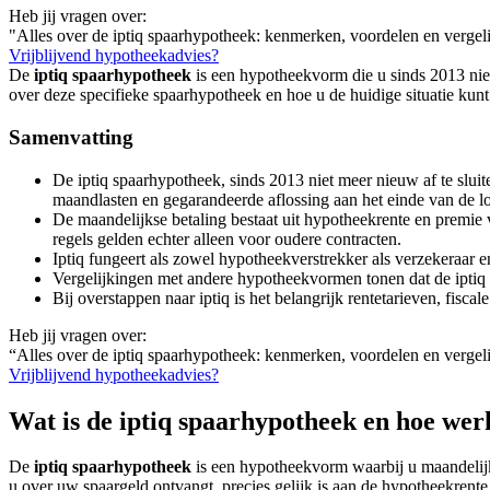
Heb jij vragen over:
"Alles over de iptiq spaarhypotheek: kenmerken, voordelen en vergel
Vrijblijvend hypotheekadvies?
De
iptiq spaarhypotheek
is een hypotheekvorm die u sinds 2013 niet 
over deze specifieke spaarhypotheek en hoe u de huidige situatie kunt
Samenvatting
De iptiq spaarhypotheek, sinds 2013 niet meer nieuw af te sluit
maandlasten en gegarandeerde aflossing aan het einde van de lo
De maandelijkse betaling bestaat uit hypotheekrente en premie
regels gelden echter alleen voor oudere contracten.
Iptiq fungeert als zowel hypotheekverstrekker als verzekeraar 
Vergelijkingen met andere hypotheekvormen tonen dat de iptiq s
Bij overstappen naar iptiq is het belangrijk rentetarieven, fisc
Heb jij vragen over:
“Alles over de iptiq spaarhypotheek: kenmerken, voordelen en vergel
Vrijblijvend hypotheekadvies?
Wat is de iptiq spaarhypotheek en hoe wer
De
iptiq spaarhypotheek
is een hypotheekvorm waarbij u maandelijks
u over uw spaargeld ontvangt, precies gelijk is aan de hypotheekrente 