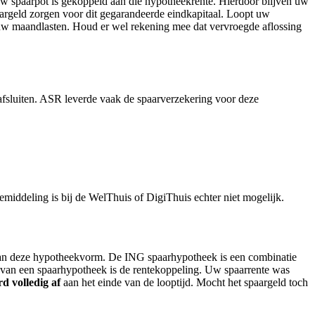
 uw spaarpot is gekoppeld aan die hypotheekrente. Hierdoor blijven uw
aargeld zorgen voor dit gegarandeerde eindkapitaal. Loopt uw
r uw maandlasten. Houd er wel rekening mee dat vervroegde aflossing
afsluiten. ASR leverde vaak de spaarverzekering voor deze
middeling is bij de WelThuis of DigiThuis echter niet mogelijk.
 van deze hypotheekvorm. De ING spaarhypotheek is een combinatie
e van een spaarhypotheek is de rentekoppeling. Uw spaarrente was
d volledig af
aan het einde van de looptijd. Mocht het spaargeld toch