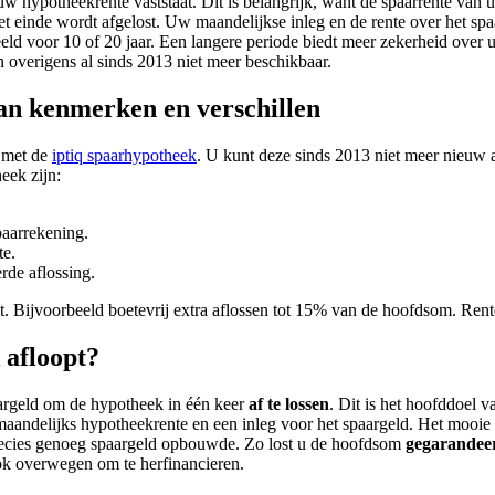
uw hypotheekrente vaststaat. Dit is belangrijk, want de spaarrente van
t einde wordt afgelost. Uw maandelijkse inleg en de rente over het sp
eeld voor 10 of 20 jaar. Een langere periode biedt meer zekerheid ove
n overigens al sinds 2013 niet meer beschikbaar.
an kenmerken en verschillen
 met de
iptiq spaarhypotheek
. U kunt deze sinds 2013 niet meer nieuw 
eek zijn:
paarrekening.
te.
rde aflossing.
. Bijvoorbeeld boetevrij extra aflossen tot 15% van de hoofdsom. Rente
 afloopt?
argeld om de hypotheek in één keer
af te lossen
. Dit is het hoofddoel
 maandelijks hypotheekrente en een inleg voor het spaargeld. Het mooi
precies genoeg spaargeld opbouwde. Zo lost u de hoofdsom
gegarandeer
ook overwegen om te herfinancieren.