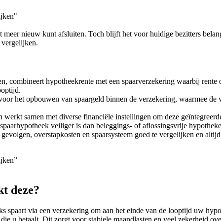
ijken"
meer nieuw kunt afsluiten. Toch blijft het voor huidige bezitters belan
 vergelijken.
en, combineert hypotheekrente met een spaarverzekering waarbij rente o
optijd.
 voor het opbouwen van spaargeld binnen de verzekering, waarmee de vo
en werkt samen met diverse financiële instellingen om deze geïntegreerd
paarhypotheek veiliger is dan beleggings- of aflossingsvrije hypotheke
ale gevolgen, overstapkosten en spaarsysteem goed te vergelijken en altij
ijken”
kt deze?
 spaart via een verzekering om aan het einde van de looptijd uw hypothe
die u betaalt. Dit zorgt voor stabiele maandlasten en veel zekerheid ove