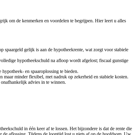
grijk om de kenmerken en voordelen te begrijpen. Hier leert u alles
p spaargeld gelijk is aan de hypotheekrente, wat zorgt voor stabiele
lledige hypotheekschuld na afloop wordt afgelost; fiscaal gunstige
e hypotheek- en spaaroplossing te bieden.
n maar minder flexibel, met nadruk op zekerheid en stabiele kosten.
d onafhankelijk advies in te winnen.
ekschuld in één keer af te lossen. Het bijzondere is dat de rente die
r de aflossing. Tijdens de looptijd lost u niets af op de hoofdsom. Uw