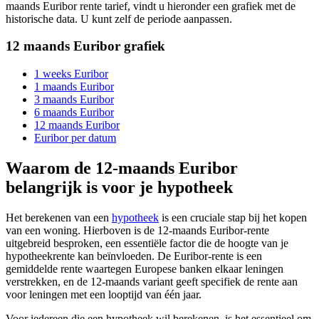
maands Euribor rente tarief, vindt u hieronder een grafiek met de
historische data. U kunt zelf de periode aanpassen.
12 maands Euribor grafiek
1 weeks Euribor
1 maands Euribor
3 maands Euribor
6 maands Euribor
12 maands Euribor
Euribor per datum
Waarom de 12-maands Euribor
belangrijk is voor je hypotheek
Het berekenen van een
hypotheek
is een cruciale stap bij het kopen
van een woning. Hierboven is de 12-maands Euribor-rente
uitgebreid besproken, een essentiële factor die de hoogte van je
hypotheekrente kan beïnvloeden. De Euribor-rente is een
gemiddelde rente waartegen Europese banken elkaar leningen
verstrekken, en de 12-maands variant geeft specifiek de rente aan
voor leningen met een looptijd van één jaar.
Voor iedereen die een hypotheek wil berekenen, is het essentieel om