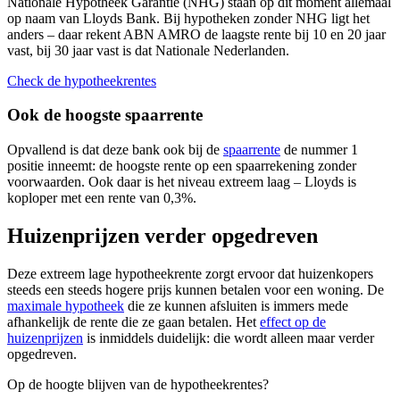
Nationale Hypotheek Garantie (NHG) staan op dit moment allemaal
op naam van Lloyds Bank. Bij hypotheken zonder NHG ligt het
anders – daar rekent ABN AMRO de laagste rente bij 10 en 20 jaar
vast, bij 30 jaar vast is dat Nationale Nederlanden.
Check de hypotheekrentes
Ook de hoogste spaarrente
Opvallend is dat deze bank ook bij de
spaarrente
de nummer 1
positie inneemt: de hoogste rente op een spaarrekening zonder
voorwaarden. Ook daar is het niveau extreem laag – Lloyds is
koploper met een rente van 0,3%.
Huizenprijzen verder opgedreven
Deze extreem lage hypotheekrente zorgt ervoor dat huizenkopers
steeds een steeds hogere prijs kunnen betalen voor een woning. De
maximale hypotheek
die ze kunnen afsluiten is immers mede
afhankelijk de rente die ze gaan betalen. Het
effect op de
huizenprijzen
is inmiddels duidelijk: die wordt alleen maar verder
opgedreven.
Op de hoogte blijven van de hypotheekrentes?