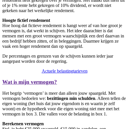
rendement hebt gekregen over je vermogen. Het maakt dus niets uit
of je 1% rente hebt gekregen of 10% dividend, er wordt niet
gekeken naar het werkelijke rendement.
Hoogte fictief rendement
Hoe hoog dat fictieve rendement is hangt weer af van hoe groot je
vermogen is, dat werkt in schijven. Het idee daarachter is dat
mensen met een groot vermogen waarschijnlijk een deel daarvan in
een bedrijf hebben zitten, of in beleggingen. Daarmee krijgen ze
vaak een hoger rendement dan op spaargeld.
De percentages en grenzen van de schijven kunnen ieder jaar
aangepast worden door de regering.
Actuele belastingtarieven
Wat is mijn vermogen?
Het begrip ‘vermogen’ is meer dan alleen jouw spaargeld. Met
vermogen bedoelen we:
bezittingen min schulden
. Alleen tellen de
eigen woning (het huis dat jouw eigendom is en waarin je zelf
woont) en de hypotheek voor die eigen woning niet mee met het
vermogen in box 3. Die vallen voor de belasting in box 1.
Berekenen vermogen
Stel, je hebt €25.000 spaargeld, €15.000 in aandelen, een