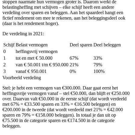
stoppen naarmate hun vermogen groter is. Daarom werkt de
belastingheffing met schijven – elke schijf heeft een andere
verdeling over sparen en beleggen. Aan het spaardeel hangt een
fictief rendement om mee te rekenen, aan het beleggingsdeel ook
(daar is het rendement hoger).
De verdeling in 2021:
Schijf
Belast vermogen
Deel sparen
Deel beleggen
0
heffingsvrij vermogen
1
tot en met € 50.000
67%
33%
2
van € 50.001 t/m € 950.000
21%
79%
3
vanaf € 950.001
0%
100%
Voorbeeld verdeling
Stel: je hebt een vermogen van €300.000. Daar gaat eerst het
heffingsvrije vermogen vanaf – stel €50.000, dan blijft er €250.000
over. Daarvan valt €50.000 in de eerste schijf (dat wordt verdeeld
met 67% = €33.500 sparen en 33% = €16.500 beleggen) en
€200.000 in de tweede (dat wordt verdeeld met 21% = €42.000
sparen en 79% = €158.000 beleggen). In totaal je dan uit op
€75.500 in de categorie sparen en €174.500 in de categorie
beleggen.