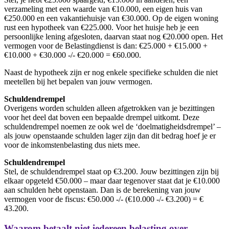
verzameling met een waarde van €10.000, een eigen huis van
€250.000 en een vakantiehuisje van €30.000. Op de eigen woning
rust een hypotheek van €225.000. Voor het huisje heb je een
persoonlijke lening afgesloten, daarvan staat nog €20.000 open. Het
vermogen voor de Belastingdienst is dan: €25.000 + €15.000 +
€10.000 + €30.000 -/- €20.000 = €60.000.
Naast de hypotheek zijn er nog enkele specifieke schulden die niet
meetellen bij het bepalen van jouw vermogen.
Schuldendrempel
Overigens worden schulden alleen afgetrokken van je bezittingen
voor het deel dat boven een bepaalde drempel uitkomt. Deze
schuldendrempel noemen ze ook wel de ‘doelmatigheidsdrempel’ –
als jouw openstaande schulden lager zijn dan dit bedrag hoef je er
voor de inkomstenbelasting dus niets mee.
Schuldendrempel
Stel, de schuldendrempel staat op €3.200. Jouw bezittingen zijn bij
elkaar opgeteld €50.000 – maar daar tegenover staat dat je €10.000
aan schulden hebt openstaan. Dan is de berekening van jouw
vermogen voor de fiscus: €50.000 -/- (€10.000 -/- €3.200) = €
43.200.
Waarom betaalt niet iedereen belasting over