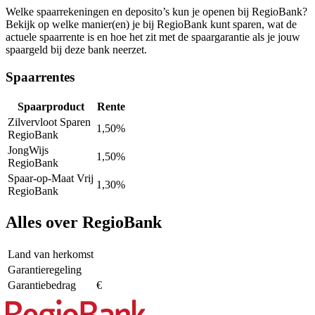
Welke spaarrekeningen en deposito’s kun je openen bij RegioBank?
Bekijk op welke manier(en) je bij RegioBank kunt sparen, wat de
actuele spaarrente is en hoe het zit met de spaargarantie als je jouw
spaargeld bij deze bank neerzet.
Spaarrentes
Spaarproduct
Rente
Zilvervloot Sparen
1,50%
RegioBank
JongWijs
1,50%
RegioBank
Spaar-op-Maat Vrij
1,30%
RegioBank
Alles over RegioBank
Land van herkomst
Garantieregeling
Garantiebedrag
€