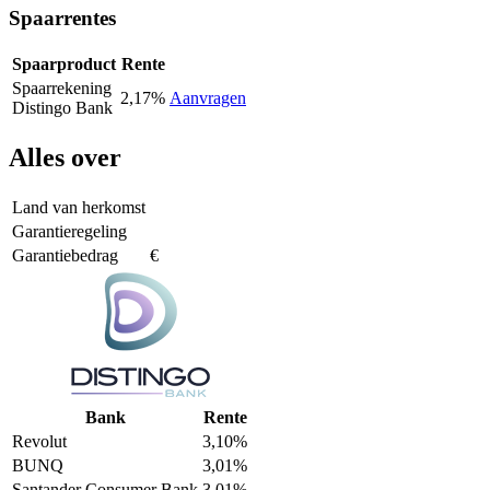
Spaarrentes
Spaarproduct
Rente
Spaarrekening
2,17%
Aanvragen
Distingo Bank
Alles over
Land van herkomst
Garantieregeling
Garantiebedrag
€
Bank
Rente
Revolut
3,10%
BUNQ
3,01%
Santander Consumer Bank
3,01%