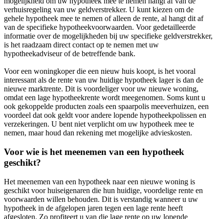
mogelijkheid om uw hypotheek mee te nemen hangt af van de
verhuisregeling van uw geldverstrekker. U kunt kiezen om de
gehele hypotheek mee te nemen of alleen de rente, al hangt dit af
van de specifieke hypotheekvoorwaarden. Voor gedetailleerde
informatie over de mogelijkheden bij uw specifieke geldverstrekker,
is het raadzaam direct contact op te nemen met uw
hypotheekadviseur of de betreffende bank.
Voor een woningkoper die een nieuw huis koopt, is het vooral
interessant als de rente van uw huidige hypotheek lager is dan de
nieuwe marktrente. Dit is voordeliger voor uw nieuwe woning,
omdat een lage hypotheekrente wordt meegenomen. Soms kunt u
ook gekoppelde producten zoals een spaarpolis meeverhuizen, een
voordeel dat ook geldt voor andere lopende hypotheekpolissen en
verzekeringen. U bent niet verplicht om uw hypotheek mee te
nemen, maar houd dan rekening met mogelijke advieskosten.
Voor wie is het meenemen van een hypotheek
geschikt?
Het meenemen van een hypotheek naar een nieuwe woning is
geschikt voor huiseigenaren die hun huidige, voordelige rente en
voorwaarden willen behouden. Dit is verstandig wanneer u uw
hypotheek in de afgelopen jaren tegen een lage rente heeft
afgesloten. Zo profiteert u van die lage rente op uw lopende