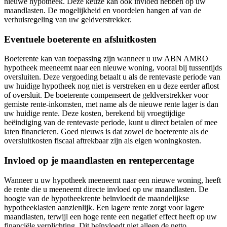
nieuwe hypotheek. Deze keuze kan ook invloed hebben op uw
maandlasten. De mogelijkheid en voordelen hangen af van de
verhuisregeling van uw geldverstrekker.
Eventuele boeterente en afsluitkosten
Boeterente kan van toepassing zijn wanneer u uw ABN AMRO
hypotheek meeneemt naar een nieuwe woning, vooral bij tussentijds
oversluiten. Deze vergoeding betaalt u als de rentevaste periode van
uw huidige hypotheek nog niet is verstreken en u deze eerder aflost
of oversluit. De boeterente compenseert de geldverstrekker voor
gemiste rente-inkomsten, met name als de nieuwe rente lager is dan
uw huidige rente. Deze kosten, berekend bij vroegtijdige
beëindiging van de rentevaste periode, kunt u direct betalen of mee
laten financieren. Goed nieuws is dat zowel de boeterente als de
oversluitkosten fiscaal aftrekbaar zijn als eigen woningkosten.
Invloed op je maandlasten en rentepercentage
Wanneer u uw hypotheek meeneemt naar een nieuwe woning, heeft
de rente die u meeneemt directe invloed op uw maandlasten. De
hoogte van de hypotheekrente beïnvloedt de maandelijkse
hypotheeklasten aanzienlijk. Een lagere rente zorgt voor lagere
maandlasten, terwijl een hoge rente een negatief effect heeft op uw
financiële verplichting. Dit beïnvloedt niet alleen de netto