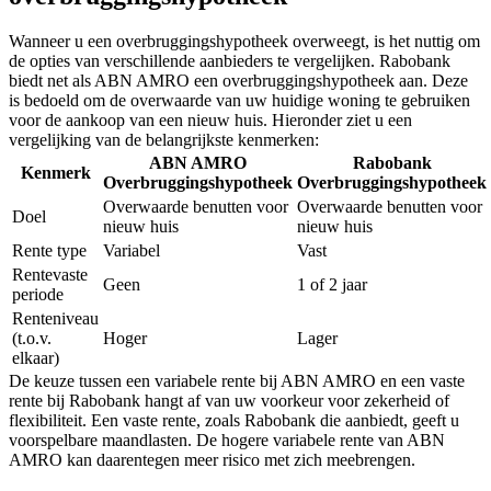
Wanneer u een overbruggingshypotheek overweegt, is het nuttig om
de opties van verschillende aanbieders te vergelijken. Rabobank
biedt net als ABN AMRO een overbruggingshypotheek aan. Deze
is bedoeld om de overwaarde van uw huidige woning te gebruiken
voor de aankoop van een nieuw huis. Hieronder ziet u een
vergelijking van de belangrijkste kenmerken:
ABN AMRO
Rabobank
Kenmerk
Overbruggingshypotheek
Overbruggingshypotheek
Overwaarde benutten voor
Overwaarde benutten voor
Doel
nieuw huis
nieuw huis
Rente type
Variabel
Vast
Rentevaste
Geen
1 of 2 jaar
periode
Renteniveau
(t.o.v.
Hoger
Lager
elkaar)
De keuze tussen een variabele rente bij ABN AMRO en een vaste
rente bij Rabobank hangt af van uw voorkeur voor zekerheid of
flexibiliteit. Een vaste rente, zoals Rabobank die aanbiedt, geeft u
voorspelbare maandlasten. De hogere variabele rente van ABN
AMRO kan daarentegen meer risico met zich meebrengen.