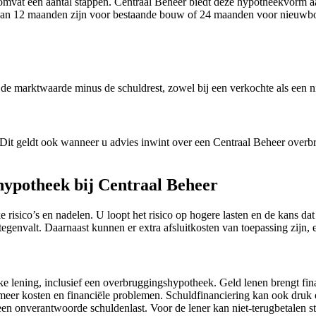
mvat een aantal stappen. Centraal Beheer biedt deze hypotheekvorm aa
 kan 12 maanden zijn voor bestaande bouw of 24 maanden voor nieuwb
e marktwaarde minus de schuldrest, zowel bij een verkochte als een n
Dit geldt ook wanneer u advies inwint over een Centraal Beheer overbr
hypotheek bij Centraal Beheer
risico’s en nadelen. U loopt het risico op hogere lasten en de kans dat
envalt. Daarnaast kunnen er extra afsluitkosten van toepassing zijn, e
elke lening, inclusief een overbruggingshypotheek. Geld lenen brengt fin
 meer kosten en financiële problemen. Schuldfinanciering kan ook dru
n een onverantwoorde schuldenlast. Voor de lener kan niet-terugbetalen 