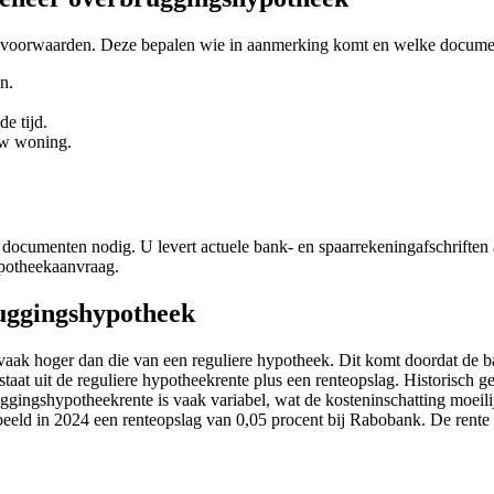
 voorwaarden. Deze bepalen wie in aanmerking komt en welke documen
n.
e tijd.
uw woning.
ocumenten nodig. U levert actuele bank- en spaarrekeningafschriften aa
ypotheekaanvraag.
ruggingshypotheek
k hoger dan die van een reguliere hypotheek. Dit komt doordat de bank 
aat uit de reguliere hypotheekrente plus een renteopslag. Historisch
gingshypotheekrente is vaak variabel, wat de kosteninschatting moeili
eeld in 2024 een renteopslag van 0,05 procent bij Rabobank. De rente 