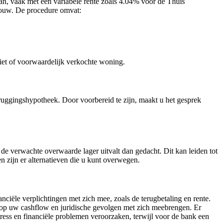
n, vaak met een variabele rente zoals 4.04% voor de Thuis
ouw. De procedure omvat:
iet of voorwaardelijk verkochte woning.
uggingshypotheek. Door voorbereid te zijn, maakt u het gesprek
 de verwachte overwaarde lager uitvalt dan gedacht. Dit kan leiden tot
n zijn er alternatieven die u kunt overwegen.
anciële verplichtingen met zich mee, zoals de terugbetaling en rente.
k op uw cashflow en juridische gevolgen met zich meebrengen. Er
stress en financiële problemen veroorzaken, terwijl voor de bank een