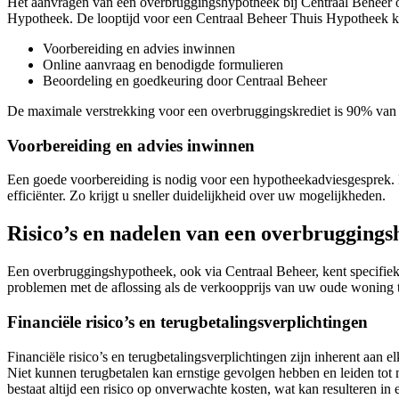
Het aanvragen van een overbruggingshypotheek bij Centraal Beheer o
Hypotheek. De looptijd voor een Centraal Beheer Thuis Hypotheek
Voorbereiding en advies inwinnen
Online aanvraag en benodigde formulieren
Beoordeling en goedkeuring door Centraal Beheer
De maximale verstrekking voor een overbruggingskrediet is 90% van d
Voorbereiding en advies inwinnen
Een goede voorbereiding is nodig voor een hypotheekadviesgesprek. 
efficiënter. Zo krijgt u sneller duidelijkheid over uw mogelijkheden.
Risico’s en nadelen van een overbruggings
Een overbruggingshypotheek, ook via Centraal Beheer, kent specifieke 
problemen met de aflossing als de verkoopprijs van uw oude woning teg
Financiële risico’s en terugbetalingsverplichtingen
Financiële risico’s en terugbetalingsverplichtingen zijn inherent aan 
Niet kunnen terugbetalen kan ernstige gevolgen hebben en leiden tot
bestaat altijd een risico op onverwachte kosten, wat kan resulteren i