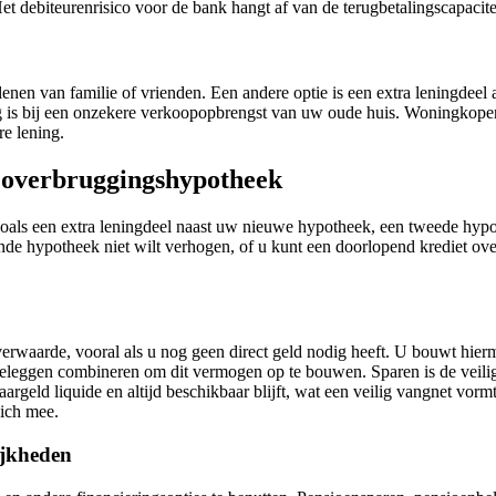
Het debiteurenrisico voor de bank hangt af van de terugbetalingscapacite
 lenen van familie of vrienden. Een andere optie is een extra leningdee
ndig is bij een onzekere verkoopopbrengst van uw oude huis. Woningkope
e lening.
e overbruggingshypotheek
oals een extra leningdeel naast uw nieuwe hypotheek, een tweede hypot
ande hypotheek niet wilt verhogen, of u kunt een doorlopend krediet o
waarde, vooral als u nog geen direct geld nodig heeft. U bouwt hiermee 
beleggen combineren om dit vermogen op te bouwen. Sparen is de veiliger
spaargeld liquide en altijd beschikbaar blijft, wat een veilig vangnet
zich mee.
ijkheden