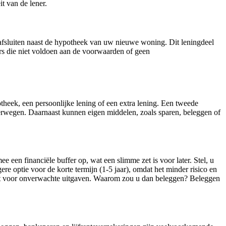
it van de lener.
l afsluiten naast de hypotheek van uw nieuwe woning. Dit leningdeel
rs die niet voldoen aan de voorwaarden of geen
heek, een persoonlijke lening of een extra lening. Een tweede
verwegen. Daarnaast kunnen eigen middelen, zoals sparen, beleggen of
een financiële buffer op, wat een slimme zet is voor later. Stel, u
e optie voor de korte termijn (1-5 jaar), omdat het minder risico en
 vormt voor onverwachte uitgaven. Waarom zou u dan beleggen? Beleggen