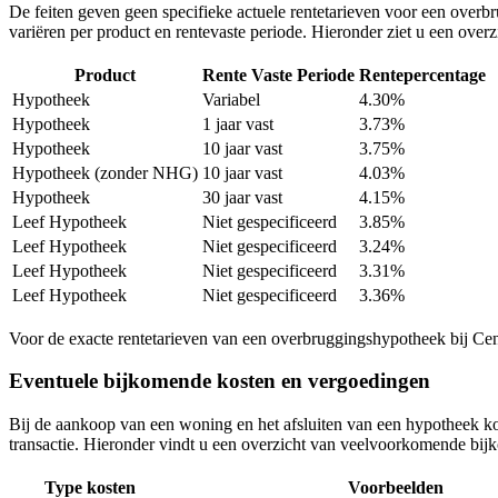
De feiten geven geen specifieke actuele rentetarieven voor een over
variëren per product en rentevaste periode. Hieronder ziet u een over
Product
Rente Vaste Periode
Rentepercentage
Hypotheek
Variabel
4.30%
Hypotheek
1 jaar vast
3.73%
Hypotheek
10 jaar vast
3.75%
Hypotheek (zonder NHG)
10 jaar vast
4.03%
Hypotheek
30 jaar vast
4.15%
Leef Hypotheek
Niet gespecificeerd
3.85%
Leef Hypotheek
Niet gespecificeerd
3.24%
Leef Hypotheek
Niet gespecificeerd
3.31%
Leef Hypotheek
Niet gespecificeerd
3.36%
Voor de exacte rentetarieven van een overbruggingshypotheek bij Cent
Eventuele bijkomende kosten en vergoedingen
Bij de aankoop van een woning en het afsluiten van een hypotheek ko
transactie. Hieronder vindt u een overzicht van veelvoorkomende bi
Type kosten
Voorbeelden