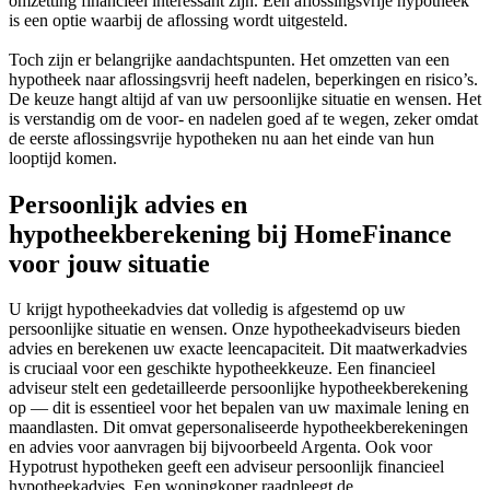
omzetting financieel interessant zijn. Een aflossingsvrije hypotheek
is een optie waarbij de aflossing wordt uitgesteld.
Toch zijn er belangrijke aandachtspunten. Het omzetten van een
hypotheek naar aflossingsvrij heeft nadelen, beperkingen en risico’s.
De keuze hangt altijd af van uw persoonlijke situatie en wensen. Het
is verstandig om de voor- en nadelen goed af te wegen, zeker omdat
de eerste aflossingsvrije hypotheken nu aan het einde van hun
looptijd komen.
Persoonlijk advies en
hypotheekberekening bij HomeFinance
voor jouw situatie
U krijgt hypotheekadvies dat volledig is afgestemd op uw
persoonlijke situatie en wensen. Onze hypotheekadviseurs bieden
advies en berekenen uw exacte leencapaciteit. Dit maatwerkadvies
is cruciaal voor een geschikte hypotheekkeuze. Een financieel
adviseur stelt een gedetailleerde persoonlijke hypotheekberekening
op — dit is essentieel voor het bepalen van uw maximale lening en
maandlasten. Dit omvat gepersonaliseerde hypotheekberekeningen
en advies voor aanvragen bij bijvoorbeeld Argenta. Ook voor
Hypotrust hypotheken geeft een adviseur persoonlijk financieel
hypotheekadvies. Een woningkoper raadpleegt de