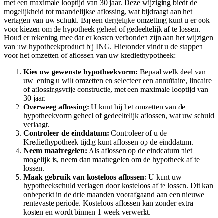
met een maximale looptijd van 30 jaar. Deze wijziging biedt de
mogelijkheid tot maandelijkse aflossing, wat bijdraagt aan het
verlagen van uw schuld. Bij een dergelijke omzetting kunt u er ook
voor kiezen om de hypotheek geheel of gedeeltelijk af te lossen.
Houd er rekening mee dat er kosten verbonden zijn aan het wijzigen
van uw hypotheekproduct bij ING. Hieronder vindt u de stappen
voor het omzetten of aflossen van uw krediethypotheek:
Kies uw gewenste hypotheekvorm:
Bepaal welk deel van
uw lening u wilt omzetten en selecteer een annuïtaire, lineaire
of aflossingsvrije constructie, met een maximale looptijd van
30 jaar.
Overweeg aflossing:
U kunt bij het omzetten van de
hypotheekvorm geheel of gedeeltelijk aflossen, wat uw schuld
verlaagt.
Controleer de einddatum:
Controleer of u de
Krediethypotheek tijdig kunt aflossen op de einddatum.
Neem maatregelen:
Als aflossen op de einddatum niet
mogelijk is, neem dan maatregelen om de hypotheek af te
lossen.
Maak gebruik van kosteloos aflossen:
U kunt uw
hypotheekschuld verlagen door kosteloos af te lossen. Dit kan
onbeperkt in de drie maanden voorafgaand aan een nieuwe
rentevaste periode. Kosteloos aflossen kan zonder extra
kosten en wordt binnen 1 week verwerkt.