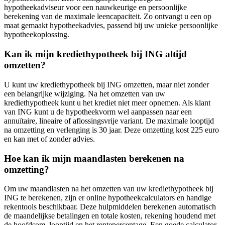
hypotheekadviseur voor een nauwkeurige en persoonlijke
berekening van de maximale leencapaciteit. Zo ontvangt u een op
maat gemaakt hypotheekadvies, passend bij uw unieke persoonlijke
hypotheekoplossing.
Kan ik mijn krediethypotheek bij ING altijd
omzetten?
U kunt uw krediethypotheek bij ING omzetten, maar niet zonder
een belangrijke wijziging. Na het omzetten van uw
krediethypotheek kunt u het krediet niet meer opnemen. Als klant
van ING kunt u de hypotheekvorm wel aanpassen naar een
annuïtaire, lineaire of aflossingsvrije variant. De maximale looptijd
na omzetting en verlenging is 30 jaar. Deze omzetting kost 225 euro
en kan met of zonder advies.
Hoe kan ik mijn maandlasten berekenen na
omzetting?
Om uw maandlasten na het omzetten van uw krediethypotheek bij
ING te berekenen, zijn er online hypotheekcalculators en handige
rekentools beschikbaar. Deze hulpmiddelen berekenen automatisch
de maandelijkse betalingen en totale kosten, rekening houdend met
de hoofdsom, looptijd en het rentepercentage. Een goede calculator