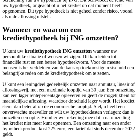
uw hypotheek, ongeacht of u het krediet op dat moment heeft
opgenomen. Dit type hypotheek is niet geheel zonder risico, vooral
als u de aflossing uitstelt.
Wanneer en waarom een
krediethypotheek bij ING omzetten?
U kunt uw
krediethypotheek ING omzetten
wanneer uw
persoonlijke situatie of wensen wijzigen. Dit kan leiden tot
financiële rust en een betere hypotheekvorm. Voor de meeste
mensen is het verkleinen van de kans op toekomstige restschuld een
belangrijke reden om de krediethypotheek om te zetten.
U kunt een leningdeel gedeeltelijk omzetten naar annuïtair, lineair of
aflossingsvrij, met een maximale looptijd van 30 jaar. Een omzetting
kan een lager rentepercentage opleveren en geeft de mogelijkheid tot
maandelijkse aflossing, waardoor de schuld lager wordt. Het krediet
stemt dan beter af op de economische looptijd. Stel, u heeft een
onverwachte meevaller en wilt uw hypotheeklasten verlagen; dan is
omzetten een optie. Houd er wel rekening mee dat u na omzetting
het krediet niet meer kunt opnemen. Een omzetting naar een ander
hypotheekproduct kost 225 euro, een tarief dat sinds december 2022
geldt.