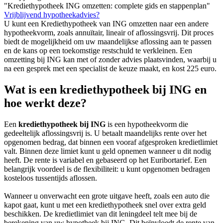
"Krediethypotheek ING omzetten: complete gids en stappenplan"
Vrijblijvend hypotheekadvies?
U kunt een Krediethypotheek van ING omzetten naar een andere
hypotheekvorm, zoals annuïtair, lineair of aflossingsvrij. Dit proces
biedt de mogelijkheid om uw maandelijkse aflossing aan te passen
en de kans op een toekomstige restschuld te verkleinen. Een
omzetting bij ING kan met of zonder advies plaatsvinden, waarbij u
na een gesprek met een specialist de keuze maakt, en kost 225 euro.
Wat is een krediethypotheek bij ING en
hoe werkt deze?
Een
krediethypotheek bij ING
is een hypotheekvorm die
gedeeltelijk aflossingsvrij is. U betaalt maandelijks rente over het
opgenomen bedrag, dat binnen een vooraf afgesproken kredietlimiet
valt. Binnen deze limiet kunt u geld opnemen wanneer u dit nodig
heeft. De rente is variabel en gebaseerd op het Euribortarief. Een
belangrijk voordeel is de flexibiliteit: u kunt opgenomen bedragen
kosteloos tussentijds aflossen.
Wanneer u onverwacht een grote uitgave heeft, zoals een auto die
kapot gaat, kunt u met een krediethypotheek snel over extra geld
beschikken. De kredietlimiet van dit leningdeel telt mee bij de
berekening van uw hypotheek bij ING. Dit beïnvloedt de rente van