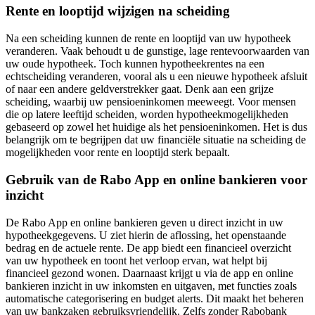
Rente en looptijd wijzigen na scheiding
Na een scheiding kunnen de rente en looptijd van uw hypotheek
veranderen. Vaak behoudt u de gunstige, lage rentevoorwaarden van
uw oude hypotheek. Toch kunnen hypotheekrentes na een
echtscheiding veranderen, vooral als u een nieuwe hypotheek afsluit
of naar een andere geldverstrekker gaat. Denk aan een grijze
scheiding, waarbij uw pensioeninkomen meeweegt. Voor mensen
die op latere leeftijd scheiden, worden hypotheekmogelijkheden
gebaseerd op zowel het huidige als het pensioeninkomen. Het is dus
belangrijk om te begrijpen dat uw financiële situatie na scheiding de
mogelijkheden voor rente en looptijd sterk bepaalt.
Gebruik van de Rabo App en online bankieren voor
inzicht
De Rabo App en online bankieren geven u direct inzicht in uw
hypotheekgegevens. U ziet hierin de aflossing, het openstaande
bedrag en de actuele rente. De app biedt een financieel overzicht
van uw hypotheek en toont het verloop ervan, wat helpt bij
financieel gezond wonen. Daarnaast krijgt u via de app en online
bankieren inzicht in uw inkomsten en uitgaven, met functies zoals
automatische categorisering en budget alerts. Dit maakt het beheren
van uw bankzaken gebruiksvriendelijk. Zelfs zonder Rabobank