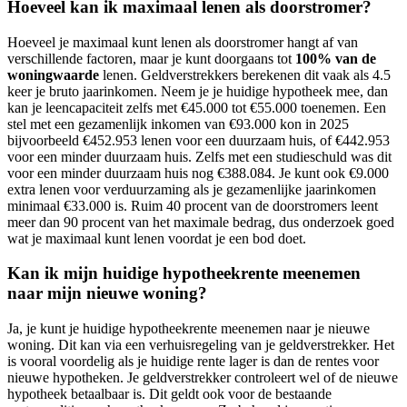
Hoeveel kan ik maximaal lenen als doorstromer?
Hoeveel je maximaal kunt lenen als doorstromer hangt af van
verschillende factoren, maar je kunt doorgaans tot
100% van de
woningwaarde
lenen. Geldverstrekkers berekenen dit vaak als 4.5
keer je bruto jaarinkomen. Neem je je huidige hypotheek mee, dan
kan je leencapaciteit zelfs met €45.000 tot €55.000 toenemen. Een
stel met een gezamenlijk inkomen van €93.000 kon in 2025
bijvoorbeeld €452.953 lenen voor een duurzaam huis, of €442.953
voor een minder duurzaam huis. Zelfs met een studieschuld was dit
voor een minder duurzaam huis nog €388.084. Je kunt ook €9.000
extra lenen voor verduurzaming als je gezamenlijke jaarinkomen
minimaal €33.000 is. Ruim 40 procent van de doorstromers leent
meer dan 90 procent van het maximale bedrag, dus onderzoek goed
wat je maximaal kunt lenen voordat je een bod doet.
Kan ik mijn huidige hypotheekrente meenemen
naar mijn nieuwe woning?
Ja, je kunt je huidige hypotheekrente meenemen naar je nieuwe
woning. Dit kan via een verhuisregeling van je geldverstrekker. Het
is vooral voordelig als je huidige rente lager is dan de rentes voor
nieuwe hypotheken. Je geldverstrekker controleert wel of de nieuwe
hypotheek betaalbaar is. Dit geldt ook voor de bestaande