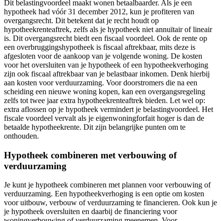
Dit belastingvoordeel maakt wonen betaalbaarder. Als je een
hypotheek had vóór 31 december 2012, kun je profiteren van
overgangsrecht. Dit betekent dat je recht houdt op
hypotheekrenteaftrek, zelfs als je hypotheek niet annuïtair of lineair
is. Dit overgangsrecht biedt een fiscaal voordeel. Ook de rente op
een overbruggingshypotheek is fiscaal aftrekbaar, mits deze is
afgesloten voor de aankoop van je volgende woning. De kosten
voor het oversluiten van je hypotheek of een hypotheekverhoging
zijn ook fiscaal aftrekbaar van je belastbaar inkomen. Denk hierbij
aan kosten voor verduurzaming. Voor doorstromers die na een
scheiding een nieuwe woning kopen, kan een overgangsregeling
zelfs tot twee jaar extra hypotheekrenteaftrek bieden. Let wel op:
extra aflossen op je hypotheek vermindert je belastingvoordeel. Het
fiscale voordeel vervalt als je eigenwoningforfait hoger is dan de
betaalde hypotheekrente. Dit zijn belangrijke punten om te
onthouden.
Hypotheek combineren met verbouwing of
verduurzaming
Je kunt je hypotheek combineren met plannen voor verbouwing of
verduurzaming. Een hypotheekverhoging is een optie om kosten
voor uitbouw, verbouw of verduurzaming te financieren. Ook kun je
je hypotheek oversluiten en daarbij de financiering voor
woningverbouwing of verduurzaming meenemen. Voor