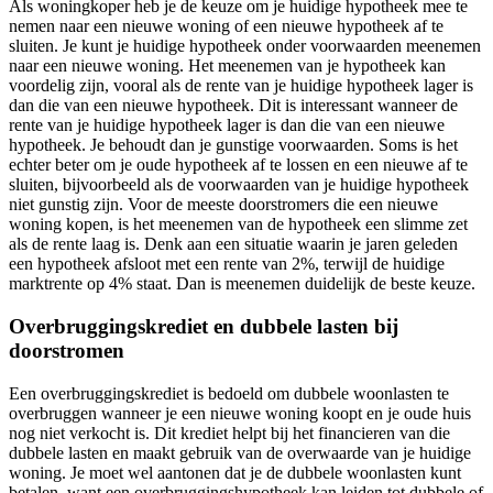
Als woningkoper heb je de keuze om je huidige hypotheek mee te
nemen naar een nieuwe woning of een nieuwe hypotheek af te
sluiten. Je kunt je huidige hypotheek onder voorwaarden meenemen
naar een nieuwe woning. Het meenemen van je hypotheek kan
voordelig zijn, vooral als de rente van je huidige hypotheek lager is
dan die van een nieuwe hypotheek. Dit is interessant wanneer de
rente van je huidige hypotheek lager is dan die van een nieuwe
hypotheek. Je behoudt dan je gunstige voorwaarden. Soms is het
echter beter om je oude hypotheek af te lossen en een nieuwe af te
sluiten, bijvoorbeeld als de voorwaarden van je huidige hypotheek
niet gunstig zijn. Voor de meeste doorstromers die een nieuwe
woning kopen, is het meenemen van de hypotheek een slimme zet
als de rente laag is. Denk aan een situatie waarin je jaren geleden
een hypotheek afsloot met een rente van 2%, terwijl de huidige
marktrente op 4% staat. Dan is meenemen duidelijk de beste keuze.
Overbruggingskrediet en dubbele lasten bij
doorstromen
Een overbruggingskrediet is bedoeld om dubbele woonlasten te
overbruggen wanneer je een nieuwe woning koopt en je oude huis
nog niet verkocht is. Dit krediet helpt bij het financieren van die
dubbele lasten en maakt gebruik van de overwaarde van je huidige
woning. Je moet wel aantonen dat je de dubbele woonlasten kunt
betalen, want een overbruggingshypotheek kan leiden tot dubbele of