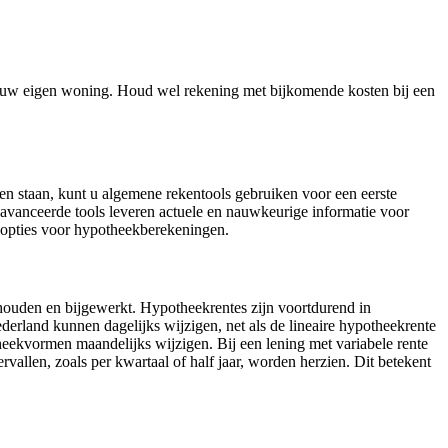
n uw eigen woning. Houd wel rekening met bijkomende kosten bij een
eiten staan, kunt u algemene rekentools gebruiken voor een eerste
geavanceerde tools leveren actuele en nauwkeurige informatie voor
 opties voor hypotheekberekeningen.
houden en bijgewerkt. Hypotheekrentes zijn voortdurend in
erland kunnen dagelijks wijzigen, net als de lineaire hypotheekrente
heekvormen maandelijks wijzigen. Bij een lening met variabele rente
vallen, zoals per kwartaal of half jaar, worden herzien. Dit betekent