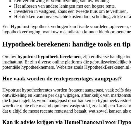
Een verbouwing of verduurzaming van uw woning.
Het aflossen van andere leningen met een hogere rente.
Investeren in vastgoed, zoals een tweede huis om te verhuren.
Het dekken van onverwachte kosten door scheiding, ziekte of a
Een Hypotrust hypotheek verhogen kan fiscale voordelen opleveren, 
hypotheekverhoging, want uw maandlasten kunnen hierdoor toeneme
Hypotheek berekenen: handige tools en tip
Om uw
hypotrust hypotheek berekenen
, zijn er diverse handige t
inschatting. Er zijn diverse online platforms die gebruiksvriendelijk
potentiële hypotheeknemers. Websites zoals HypotheekBerekenen.nl 
Hoe vaak worden de rentepercentages aangepast?
Hypotrust hypotheekrentes worden frequent aangepast, vaak zelfs dag
ontwikkeling en kunnen per dag wijzigen, afhankelijk van marktomstan
die bijna dagelijks wordt aangepast door banken en hypotheekverstre
wordt de rente elke maand opnieuw vastgesteld, zoals bij een 1-maands 
dat u altijd de meest recente rentestand betaalt, wat zowel kansen als 
Kan ik advies krijgen via HomeFinance.nl voor Hyp