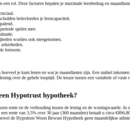
en een rol. Deze factoren bepalen je maximale leenbedrag en maandlast
cruciaal.
schulden beïnvloeden je leencapaciteit.
palend.
 periode spelen mee.
ituatie.
digheden worden ook meegenomen.
e zekerheden.
ale leensom.
hoeveel je kunt lenen en wat je maandlasten zijn. Een stabiel inkomen k
e lening over de gehele looptijd. De keuze tussen een variabele of vaste 
 een Hypotrust hypotheek?
en rente en de verhouding tussen de lening en de woningwaarde. In ok
een rente van 3,5% over 30 jaar (360 maanden) betaalt u circa €896,80
 hoewel de Hypotrust Woon Bewust Hypotheek geen maandelijkse adminis