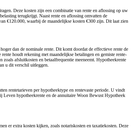
agen. Deze kosten zijn een combinatie van rente en aflossing op uw
elasting terugkrijgt. Naast rente en aflossing omvatten de
n €120.000, waarbij de maandelijkse kosten €300 zijn. Dit laat zien
d hoger dan de nominale rente. Dit komt doordat de effectieve rente de
ve rente houdt rekening met maandelijkse betalingen en gemiste rente-
en zoals afsluitkosten en betaalfrequentie meeneemt. Hypotheekrente
n u dit verschil uitleggen.
atten rentetarieven per hypotheektype en rentevaste periode. U vindt
 Vrij Leven hypotheekrente en de annuitaire Woon Bewust Hypotheek
n er extra kosten kijken, zoals notariskosten en taxatiekosten. Deze