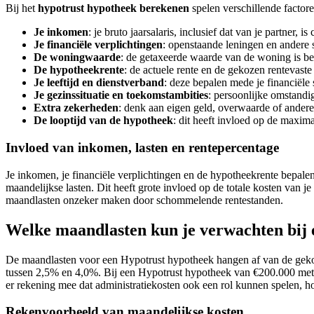
Bij het
hypotrust hypotheek berekenen
spelen verschillende factor
Je inkomen
: je bruto jaarsalaris, inclusief dat van je partner, is 
Je financiële verplichtingen
: openstaande leningen en andere 
De woningwaarde
: de getaxeerde waarde van de woning is be
De hypotheekrente
: de actuele rente en de gekozen rentevaste
Je leeftijd en dienstverband
: deze bepalen mede je financiële s
Je gezinssituatie en toekomstambities
: persoonlijke omstan
Extra zekerheden
: denk aan eigen geld, overwaarde of ander
De looptijd van de hypotheek
: dit heeft invloed op de maxim
Invloed van inkomen, lasten en rentepercentage
Je inkomen, je financiële verplichtingen en de hypotheekrente bepalen 
maandelijkse lasten. Dit heeft grote invloed op de totale kosten van j
maandlasten onzeker maken door schommelende rentestanden.
Welke maandlasten kun je verwachten bij
De maandlasten voor een Hypotrust hypotheek hangen af van de gekoz
tussen 2,5% en 4,0%. Bij een Hypotrust hypotheek van €200.000 met 
er rekening mee dat administratiekosten ook een rol kunnen spelen,
Rekenvoorbeeld van maandelijkse kosten