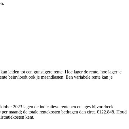
en.
an leiden tot een gunstigere rente. Hoe lager de rente, hoe lager je
rente beïnvloedt ook je maandlasten. Een variabele rente kan je
tober 2023 lagen de indicatieve rentepercentages bijvoorbeeld
 per maand; de totale rentekosten bedragen dan circa €122.848. Houd
tratiekosten kent.