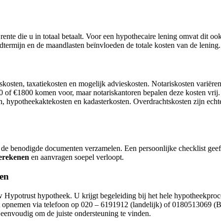
 rente die u in totaal betaalt. Voor een hypothecaire lening omvat dit o
dtermijn en de maandlasten beïnvloeden de totale kosten van de lening.
iskosten, taxatiekosten en mogelijk advieskosten. Notariskosten varië
 of €1800 komen voor, maar notariskantoren bepalen deze kosten vrij. E
, hypotheekaktekosten en kadasterkosten. Overdrachtskosten zijn echter 
de benodigde documenten verzamelen. Een persoonlijke checklist geeft
erekenen
en aanvragen soepel verloopt.
den
w Hypotrust hypotheek. U krijgt begeleiding bij het hele hypotheekproc
t opnemen via telefoon op 020 – 6191912 (landelijk) of 0180513069 (Ba
 eenvoudig om de juiste ondersteuning te vinden.