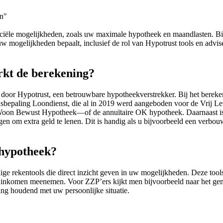
en"
nciële mogelijkheden, zoals uw maximale hypotheek en maandlasten. Bi
 mogelijkheden bepaalt, inclusief de rol van Hypotrust tools en advise
rkt de berekening?
oor Hypotrust, een betrouwbare hypotheekverstrekker. Bij het bereke
nsbepaling Loondienst, die al in 2019 werd aangeboden voor de Vrij 
Woon Bewust Hypotheek—of de annuïtaire OK hypotheek. Daarnaast is
gen om extra geld te lenen. Dit is handig als u bijvoorbeeld een verbo
 hypotheek?
 rekentools die direct inzicht geven in uw mogelijkheden. Deze tools 
l inkomen meenemen. Voor ZZP’ers kijkt men bijvoorbeeld naar het gemi
ning houdend met uw persoonlijke situatie.