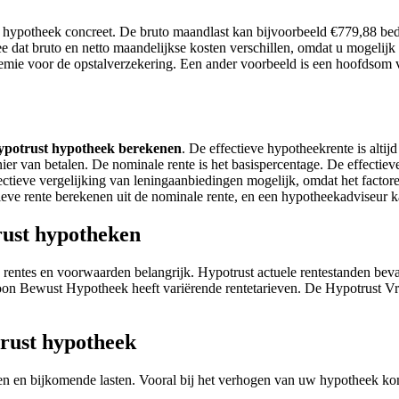
hypotheek concreet. De bruto maandlast kan bijvoorbeeld €779,88 bedr
e dat bruto en netto maandelijkse kosten verschillen, omdat u mogelijk b
mie voor de opstalverzekering. Een ander voorbeeld is een hoofdsom va
ypotrust hypotheek berekenen
. De effectieve hypotheekrente is altij
nier van betalen. De nominale rente is het basispercentage. De effectie
ctieve vergelijking van leningaanbiedingen mogelijk, omdat het factor
ieve rente berekenen uit de nominale rente, en een hypotheekadviseur ka
rust hypotheken
le rentes en voorwaarden belangrijk. Hypotrust actuele rentestanden bev
t Woon Bewust Hypotheek heeft variërende rentetarieven. De Hypotrust
trust hypotheek
en en bijkomende lasten. Vooral bij het verhogen van uw hypotheek kome