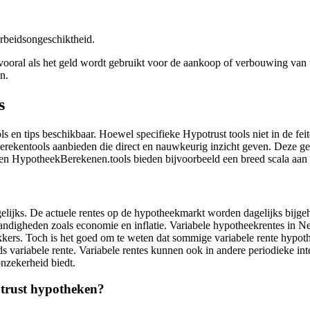
rbeidsongeschiktheid.
vooral als het geld wordt gebruikt voor de aankoop of verbouwing va
n.
s
ools en tips beschikbaar. Hoewel specifieke Hypotrust tools niet in de f
e berekentools aanbieden die direct en nauwkeurig inzicht geven. Deze 
en HypotheekBerekenen.tools bieden bijvoorbeeld een breed scala aan
elijks. De actuele rentes op de hypotheekmarkt worden dagelijks bijge
digheden zoals economie en inflatie. Variabele hypotheekrentes in Ned
kkers. Toch is het goed om te weten dat sommige variabele rente hypot
variabele rente. Variabele rentes kunnen ook in andere periodieke inter
onzekerheid biedt.
otrust hypotheken?