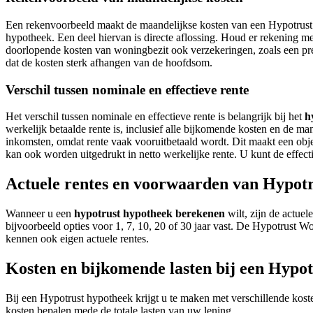
Een rekenvoorbeeld maakt de maandelijkse kosten van een Hypotrust 
hypotheek. Een deel hiervan is directe aflossing. Houd er rekening me
doorlopende kosten van woningbezit ook verzekeringen, zoals een pre
dat de kosten sterk afhangen van de hoofdsom.
Verschil tussen nominale en effectieve rente
Het verschil tussen nominale en effectieve rente is belangrijk bij het
h
werkelijk betaalde rente is, inclusief alle bijkomende kosten en de ma
inkomsten, omdat rente vaak vooruitbetaald wordt. Dit maakt een obje
kan ook worden uitgedrukt in netto werkelijke rente. U kunt de effect
Actuele rentes en voorwaarden van Hypot
Wanneer u een
hypotrust hypotheek berekenen
wilt, zijn de actue
bijvoorbeeld opties voor 1, 7, 10, 20 of 30 jaar vast. De Hypotrus
kennen ook eigen actuele rentes.
Kosten en bijkomende lasten bij een Hypo
Bij een Hypotrust hypotheek krijgt u te maken met verschillende kost
kosten bepalen mede de totale lasten van uw lening.