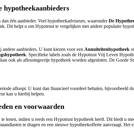
re hypotheekaanbieders
ken dan één aanbieder. Veel hypotheekadviseurs, waaronder
De Hypothe
k. Dit helpt u om Hypotrust te vergelijken met andere populaire hypot
ij andere aanbieders. U kunt kiezen voor een
Annuïteitenhypotheek
o
ngshypotheek
. Specifieke labels zoals de Hypotrust Vrij Leven Hypothe
n ook als aflossingsvrije hypotheek worden afgesloten. De Goede Star
riode afloopt. U kunt dan financieel voordeel behalen, bijvoorbeeld do
ur kan u hierbij helpen.
heden en voorwaarden
e lenen, indien u reeds een Hypotrust hypotheek heeft. Dit biedt u meer
andlasten te dragen en een nieuwe hypotheekofferte aanvraagt. Het ex