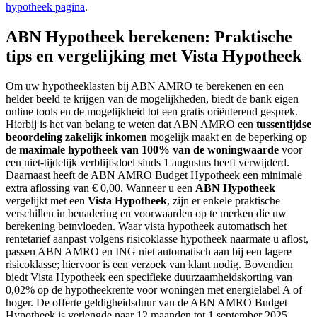
hypotheek pagina
.
ABN Hypotheek berekenen: Praktische
tips en vergelijking met Vista Hypotheek
Om uw hypotheeklasten bij ABN AMRO te berekenen en een
helder beeld te krijgen van de mogelijkheden, biedt de bank eigen
online tools en de mogelijkheid tot een gratis oriënterend gesprek.
Hierbij is het van belang te weten dat ABN AMRO een
tussentijdse
beoordeling zakelijk inkomen
mogelijk maakt en de beperking op
de
maximale hypotheek van 100% van de woningwaarde
voor
een niet-tijdelijk verblijfsdoel sinds 1 augustus heeft verwijderd.
Daarnaast heeft de ABN AMRO Budget Hypotheek een minimale
extra aflossing van € 0,00. Wanneer u een
ABN Hypotheek
vergelijkt met een
Vista Hypotheek
, zijn er enkele praktische
verschillen in benadering en voorwaarden op te merken die uw
berekening beïnvloeden. Waar vista hypotheek automatisch het
rentetarief aanpast volgens risicoklasse hypotheek naarmate u aflost,
passen ABN AMRO en ING niet automatisch aan bij een lagere
risicoklasse; hiervoor is een verzoek van klant nodig. Bovendien
biedt Vista Hypotheek een specifieke duurzaamheidskorting van
0,02% op de hypotheekrente voor woningen met energielabel A of
hoger. De offerte geldigheidsduur van de ABN AMRO Budget
Hypotheek is verlengde naar 12 maanden tot 1 september 2025,