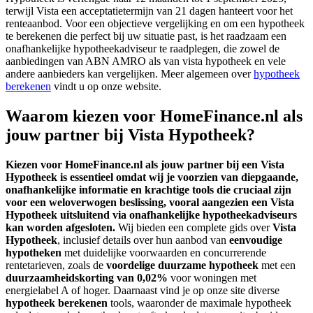
terwijl Vista een acceptatietermijn van 21 dagen hanteert voor het
renteaanbod. Voor een objectieve vergelijking en om een hypotheek
te berekenen die perfect bij uw situatie past, is het raadzaam een
onafhankelijke hypotheekadviseur te raadplegen, die zowel de
aanbiedingen van ABN AMRO als van vista hypotheek en vele
andere aanbieders kan vergelijken. Meer algemeen over
hypotheek
berekenen
vindt u op onze website.
Waarom kiezen voor HomeFinance.nl als
jouw partner bij Vista Hypotheek?
Kiezen voor HomeFinance.nl als jouw partner bij een
Vista
Hypotheek
is essentieel omdat wij je voorzien van diepgaande,
onafhankelijke informatie en krachtige tools die cruciaal zijn
voor een weloverwogen beslissing, vooral aangezien een
Vista
Hypotheek
uitsluitend via onafhankelijke hypotheekadviseurs
kan worden afgesloten.
Wij bieden een complete gids over
Vista
Hypotheek
, inclusief details over hun aanbod van
eenvoudige
hypotheken
met duidelijke voorwaarden en concurrerende
rentetarieven, zoals de
voordelige duurzame hypotheek
met een
duurzaamheidskorting van 0,02%
voor woningen met
energielabel A of hoger. Daarnaast vind je op onze site diverse
hypotheek berekenen
tools, waaronder de maximale hypotheek