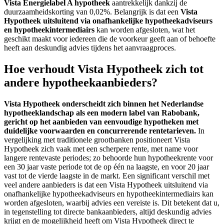
Vista Energielabel A hypotheek
aantrekkelijk dankzij de
duurzaamheidskorting van 0,02%. Belangrijk is dat een
Vista
Hypotheek
uitsluitend via onafhankelijke hypotheekadviseurs
en hypotheekintermediairs
kan worden afgesloten, wat het
geschikt maakt voor iedereen die de voorkeur geeft aan of behoefte
heeft aan deskundig advies tijdens het aanvraagproces.
Hoe verhoudt Vista Hypotheek zich tot
andere hypotheekaanbieders?
Vista Hypotheek onderscheidt zich binnen het Nederlandse
hypotheeklandschap als een modern label van Rabobank,
gericht op het aanbieden van eenvoudige hypotheken met
duidelijke voorwaarden en concurrerende rentetarieven.
In
vergelijking met traditionele grootbanken positioneert Vista
Hypotheek zich vaak met een scherpere rente, met name voor
langere rentevaste periodes; zo behoorde hun hypotheekrente voor
een 30 jaar vaste periode tot de op één na laagste, en voor 20 jaar
vast tot de vierde laagste in de markt. Een significant verschil met
veel andere aanbieders is dat een Vista Hypotheek uitsluitend via
onafhankelijke hypotheekadviseurs en hypotheekintermediairs kan
worden afgesloten, waarbij advies een vereiste is. Dit betekent dat u,
in tegenstelling tot directe bankaanbieders, altijd deskundig advies
krijgt en de mogelijkheid heeft om Vista Hypotheek direct te