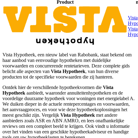
Product
Vista
Hypo
Vista
Hypo
Vista Hypotheek, een nieuw label van Rabobank, staat bekend om
haar aanbod van eenvoudige hypotheken met duidelijke
voorwaarden en concurrerende rentetarieven. Deze complete gids
belicht alle aspecten van
Vista Hypotheek
, van hun diverse
producten tot de specifieke voorwaarden die zij hanteren.
Ontdek hier de verschillende hypotheekvormen die
Vista
Hypotheek
aanbiedt, waaronder annuïteitenhypotheken en de
voordelige duurzame hypotheek voor woningen met energielabel A.
We duiken dieper in de actuele rentepercentages en voorwaarden,
het aanvraagproces, en voor wie deze hypotheekoplossingen het
meest geschikt zijn. Vergelijk
Vista Hypotheek
met andere
aanbieders zoals ASR en ABN AMRO, en lees onafhankelijke
reviews om een compleet beeld te krijgen. Ook vindt u informatie
over het vinden van een geschikte hypotheekadviseur en handige
tools om uw hypotheeklasten te berekenen.