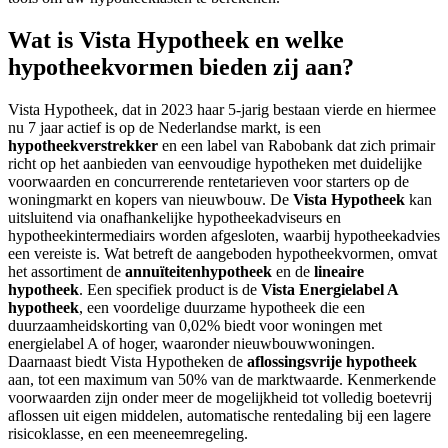
Wat is Vista Hypotheek en welke
hypotheekvormen bieden zij aan?
Vista Hypotheek, dat in 2023 haar 5-jarig bestaan vierde en hiermee
nu 7 jaar actief is op de Nederlandse markt, is een
hypotheekverstrekker
en een label van Rabobank dat zich primair
richt op het aanbieden van eenvoudige hypotheken met duidelijke
voorwaarden en concurrerende rentetarieven voor starters op de
woningmarkt en kopers van nieuwbouw. De
Vista Hypotheek
kan
uitsluitend via onafhankelijke hypotheekadviseurs en
hypotheekintermediairs worden afgesloten, waarbij hypotheekadvies
een vereiste is. Wat betreft de aangeboden hypotheekvormen, omvat
het assortiment de
annuïteitenhypotheek
en de
lineaire
hypotheek
. Een specifiek product is de
Vista Energielabel A
hypotheek
, een voordelige duurzame hypotheek die een
duurzaamheidskorting van 0,02% biedt voor woningen met
energielabel A of hoger, waaronder nieuwbouwwoningen.
Daarnaast biedt Vista Hypotheken de
aflossingsvrije hypotheek
aan, tot een maximum van 50% van de marktwaarde. Kenmerkende
voorwaarden zijn onder meer de mogelijkheid tot volledig boetevrij
aflossen uit eigen middelen, automatische rentedaling bij een lagere
risicoklasse, en een meeneemregeling.