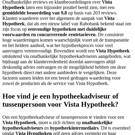
Onafhankelijke reviews en klantbeoordelingen over
Vista
Hypotheek
laten een bijzonder positief beeld zien, met een
gemiddelde beoordeling van 9,8
op basis van 203 reviews.
Klanten waarderen over het algemeen de aanpak van
Vista
Hypotheek
, dat als een nieuw label van Rabobank bekend staat om
zijn focus op
eenvoudige hypotheken met duidelijke
voorwaarden en concurrerende rentetarieven
. De consistent
hoge waarderingen komen waarschijnlijk voort uit de transparantie
en het heldere aanbod, wat het hypotheekproces voor veel
aanvragers vereenvoudigt. Bovendien wordt een
Vista Hypotheek
uitsluitend via onafhankelijke hypotheekadviseurs aangeboden, wat
bijdraagt aan de klanttevredenheid doordat aanvragers altijd
deskundig advies ontvangen en de mogelijkheid hebben om deze
hypotheek direct met andere aanbieders te vergelijken. Deze
factoren samen leiden tot een breed gedragen waardering voor
zowel de producten als de service van Vista Hypotheek.
Hoe vind je een hypotheekadviseur of
tussenpersoon voor Vista Hypotheek?
Om een hypotheekadviseur of tussenpersoon te vinden voor een
Vista Hypotheek
, moet u zich richten op
onafhankelijke
hypotheekadviseurs
en
hypotheekintermediairs
. Dit is essentieel
omdat
Vista Hypotheken
zelf geen advies verstrekt en haar