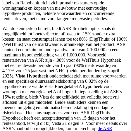
label van Rabobank, richt zich primair op starters op de
woningmarkt en kopers van nieuwbouw met eenvoudige
hypotheekproducten, heldere voorwaarden en concurrerende
rentetarieven, met name voor langere rentevaste periodes.
Wat de kenmerken betreft, biedt ASR flexibele opties zoals de
mogelijkheid tot boetevrij extra aflossen tot 15% zonder extra
kosten, en staat consumptief lenen toe tot 80% (DigiThuis) of 100%
(WelThuis) van de marktwaarde, afhankelijk van het product. ASR
hanteert een minimum onderpandwaarde van € 100.000 en een
maximum hypotheekbedrag van € 1.000.000. Voorbeeld
rentetarieven van ASR zijn 4.08% voor de WelThuis Hypotheek
met een rentevaste periode van 15 jaar (90% marktwaarde) en
4.17% voor 25 jaar vast met NHG (beide per donderdag 3 april
2025).
Vista Hypotheek
onderscheidt zich met ruime voorwaarden
en een specifieke duurzaamheidskorting van 0,02% op de
hypotheekrente via de Vista Energielabel A hypotheek voor
woningen met energielabel A of hoger. In tegenstelling tot ASR’s
15% regeling, biedt Vista de mogelijkheid tot volledig boetevrij
aflossen uit eigen middelen. Beide aanbieders kennen een
meeneemregeling en automatische rentedaling bij een lagere
risicoklasse. Het aanvraagproces voor een ASR DigiThuis
Hypotheek heeft een acceptatietermijn van 15 dagen voor het
renteaanbod, terwijl dit bij Vista 21 dagen is. Voor meer details over
ASR’s aanbod en mogelijkheden, kunt u terecht op
de ASR