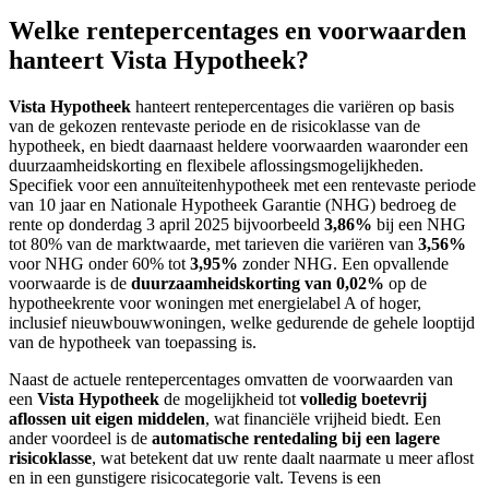
Welke rentepercentages en voorwaarden
hanteert Vista Hypotheek?
Vista Hypotheek
hanteert rentepercentages die variëren op basis
van de gekozen rentevaste periode en de risicoklasse van de
hypotheek, en biedt daarnaast heldere voorwaarden waaronder een
duurzaamheidskorting en flexibele aflossingsmogelijkheden.
Specifiek voor een annuïteitenhypotheek met een rentevaste periode
van 10 jaar en Nationale Hypotheek Garantie (NHG) bedroeg de
rente op donderdag 3 april 2025 bijvoorbeeld
3,86%
bij een NHG
tot 80% van de marktwaarde, met tarieven die variëren van
3,56%
voor NHG onder 60% tot
3,95%
zonder NHG. Een opvallende
voorwaarde is de
duurzaamheidskorting van 0,02%
op de
hypotheekrente voor woningen met energielabel A of hoger,
inclusief nieuwbouwwoningen, welke gedurende de gehele looptijd
van de hypotheek van toepassing is.
Naast de actuele rentepercentages omvatten de voorwaarden van
een
Vista Hypotheek
de mogelijkheid tot
volledig boetevrij
aflossen uit eigen middelen
, wat financiële vrijheid biedt. Een
ander voordeel is de
automatische rentedaling bij een lagere
risicoklasse
, wat betekent dat uw rente daalt naarmate u meer aflost
en in een gunstigere risicocategorie valt. Tevens is een