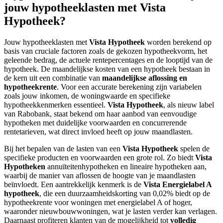
jouw hypotheeklasten met Vista
Hypotheek?
Jouw hypotheeklasten met
Vista Hypotheek
worden berekend op
basis van cruciale factoren zoals de gekozen hypotheekvorm, het
geleende bedrag, de actuele rentepercentages en de looptijd van de
hypotheek. De maandelijkse kosten van een hypotheek bestaan in
de kern uit een combinatie van
maandelijkse aflossing en
hypotheekrente
. Voor een accurate berekening zijn variabelen
zoals jouw inkomen, de woningwaarde en specifieke
hypotheekkenmerken essentieel.
Vista Hypotheek
, als nieuw label
van Rabobank, staat bekend om haar aanbod van eenvoudige
hypotheken met duidelijke voorwaarden en concurrerende
rentetarieven, wat direct invloed heeft op jouw maandlasten.
Bij het bepalen van de lasten van een
Vista Hypotheek
spelen de
specifieke producten en voorwaarden een grote rol. Zo biedt
Vista
Hypotheken
annuïteitenhypotheken en lineaire hypotheken aan,
waarbij de manier van aflossen de hoogte van je maandlasten
beïnvloedt. Een aantrekkelijk kenmerk is de
Vista Energielabel A
hypotheek
, die een duurzaamheidskorting van 0,02% biedt op de
hypotheekrente voor woningen met energielabel A of hoger,
waaronder nieuwbouwwoningen, wat je lasten verder kan verlagen.
Daarnaast profiteren klanten van de mogelijkheid tot
volledig