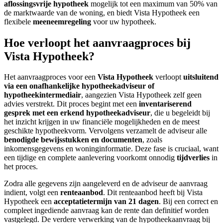
aflossingsvrije hypotheek
mogelijk tot een maximum van 50% van
de marktwaarde van de woning, en biedt Vista Hypotheek een
flexibele
meeneemregeling
voor uw hypotheek.
Hoe verloopt het aanvraagproces bij
Vista Hypotheek?
Het aanvraagproces voor een
Vista Hypotheek
verloopt
uitsluitend
via een onafhankelijke hypotheekadviseur of
hypotheekintermediair
, aangezien Vista Hypotheek zelf geen
advies verstrekt. Dit proces begint met een
inventariserend
gesprek met een erkend hypotheekadviseur
, die u begeleidt bij
het inzicht krijgen in uw financiële mogelijkheden en de meest
geschikte hypotheekvorm. Vervolgens verzamelt de adviseur alle
benodigde bewijsstukken en documenten
, zoals
inkomensgegevens en woninginformatie. Deze fase is cruciaal, want
een tijdige en complete aanlevering voorkomt onnodig
tijdverlies
in
het proces.
Zodra alle gegevens zijn aangeleverd en de adviseur de aanvraag
indient, volgt een
renteaanbod
. Dit renteaanbod heeft bij Vista
Hypotheek een
acceptatietermijn van 21 dagen
. Bij een correct en
compleet ingediende aanvraag kan de rente dan definitief worden
vastgelegd. De verdere verwerking van de hypotheekaanvraag bij