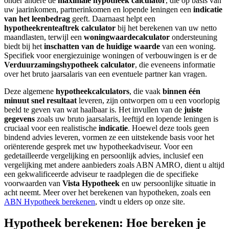
onder andere de
maximale hypotheek calculator
, die op basis van
uw jaarinkomen, partnerinkomen en lopende leningen een
indicatie
van het leenbedrag
geeft. Daarnaast helpt een
hypotheekrenteaftrek calculator
bij het berekenen van uw netto
maandlasten, terwijl een
woningwaardecalculator
ondersteuning
biedt bij het
inschatten van de huidige waarde
van een woning.
Specifiek voor energiezuinige woningen of verbouwingen is er de
Verduurzamingshypotheek calculator
, die eveneens informatie
over het bruto jaarsalaris van een eventuele partner kan vragen.
Deze algemene
hypotheekcalculators
, die vaak
binnen één
minuut snel resultaat
leveren, zijn ontworpen om u een voorlopig
beeld te geven van wat haalbaar is. Het invullen van de
juiste
gegevens
zoals uw bruto jaarsalaris, leeftijd en lopende leningen is
cruciaal voor een realistische
indicatie
. Hoewel deze tools geen
bindend advies leveren, vormen ze een uitstekende basis voor het
oriënterende gesprek met uw hypotheekadviseur. Voor een
gedetailleerde vergelijking en persoonlijk advies, inclusief een
vergelijking met andere aanbieders zoals ABN AMRO, dient u altijd
een gekwalificeerde adviseur te raadplegen die de specifieke
voorwaarden van
Vista Hypotheek
en uw persoonlijke situatie in
acht neemt. Meer over het berekenen van hypotheken, zoals een
ABN Hypotheek berekenen
, vindt u elders op onze site.
Hypotheek berekenen: Hoe bereken je