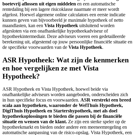
boetevrij aflossen uit eigen middelen
en een automatische
rentedaling bij een lagere risicoklasse naarmate er meer wordt
afgelost. Hoewel algemene online calculators een eerste indicatie
kunnen geven van bijvoorbeeld je maximale hypotheek of netto
maandlasten, kan een
Vista Hypotheek
uitsluitend worden
afgesloten via een onafhankelijke hypotheekadviseur of
hypotheekintermediair. Deze adviseurs voeren een gedetailleerde
berekening uit, afgestemd op jouw persoonlijke financiële situatie en
de specifieke voorwaarden van de
Vista Hypotheek
.
ASR Hypotheek: Wat zijn de kenmerken
en hoe vergelijken ze met Vista
Hypotheek?
ASR Hypotheek en Vista Hypotheek, hoewel beide via
onafhankelijke adviseurs worden aangeboden, onderscheiden zich
in hun specifieke focus en voorwaarden.
ASR verstrekt een breed
scala aan hypotheken, waaronder de WelThuis Hypotheek,
DigiThuis Hypotheek en Startershypotheek, met als doel
hypotheekoplossingen te bieden die passen bij de financiële
situatie en wensen van de klant.
Ze zijn een sterke speler op de
hypotheekmarkt en bieden onder andere een meeneemregeling en
automatische aanpassing van de risico-opslag. Vista Hypotheek, een