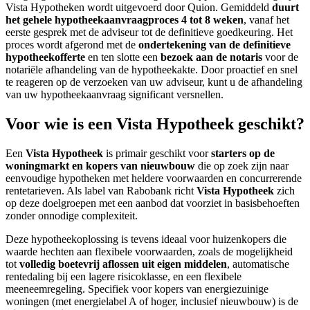
Vista Hypotheken wordt uitgevoerd door Quion. Gemiddeld
duurt
het gehele hypotheekaanvraagproces 4 tot 8 weken
, vanaf het
eerste gesprek met de adviseur tot de definitieve goedkeuring. Het
proces wordt afgerond met de
ondertekening van de definitieve
hypotheekofferte
en ten slotte een
bezoek aan de notaris
voor de
notariële afhandeling van de hypotheekakte. Door proactief en snel
te reageren op de verzoeken van uw adviseur, kunt u de afhandeling
van uw hypotheekaanvraag significant versnellen.
Voor wie is een Vista Hypotheek geschikt?
Een
Vista Hypotheek
is primair geschikt voor
starters op de
woningmarkt en kopers van nieuwbouw
die op zoek zijn naar
eenvoudige hypotheken met heldere voorwaarden en concurrerende
rentetarieven. Als label van Rabobank richt
Vista Hypotheek
zich
op deze doelgroepen met een aanbod dat voorziet in basisbehoeften
zonder onnodige complexiteit.
Deze hypotheekoplossing is tevens ideaal voor huizenkopers die
waarde hechten aan flexibele voorwaarden, zoals de mogelijkheid
tot
volledig boetevrij aflossen uit eigen middelen
, automatische
rentedaling bij een lagere risicoklasse, en een flexibele
meeneemregeling. Specifiek voor kopers van energiezuinige
woningen (met energielabel A of hoger, inclusief nieuwbouw) is de