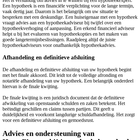
Het is verstandig om advies in te winnen bij een hypotheekexpert.
Een hypotheek is een financiële verplichting voor de lange termijn,
vaak dertig jaar. Daarom is het belangrijk om uw situatie te
bespreken met een deskundige. Een huiseigenaar met een hypotheek
vraagt advies aan een hypotheekadviseur bij twijfel over een
hypotheekverhoging of aanpassing. Een erkend financieel adviseur
helpt u bij het evalueren van hypotheekopties en het maken van
goede langetermijnbeslissingen. Raadpleeg altijd de juiste
hypotheekadviseurs voor onafhankelijk hypotheekadvies.
Afhandeling en definitieve afsluiting
De afhandeling en definitieve afsluiting van uw hypotheek begint
met het finale akkoord. Dit leidt tot de volledige afronding en
notariële afhandeling van uw hypotheek. Een belangrijk onderdeel
hiervan is de finale kwijting.
De finale kwijting is een juridisch document dat de definitieve
afwikkeling van openstaande schulden en zaken betekent. Het
beëindigt geschillen en claims tussen partijen. Dit geeft u
duidelijkheid en voorkomt langdurige schuldafhandeling. Het zorgt
voor een definitieve afsluiting en gemoedsrust.
Advies en ondersteuning van