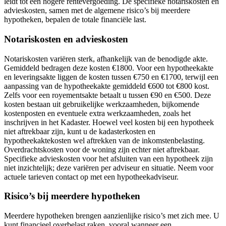
leidt tot een hogere rentevergoeding. De specifieke notariskosten en
advieskosten, samen met de algemene risico’s bij meerdere
hypotheken, bepalen de totale financiële last.
Notariskosten en advieskosten
Notariskosten variëren sterk, afhankelijk van de benodigde akte.
Gemiddeld bedragen deze kosten €1800. Voor een hypotheekakte
en leveringsakte liggen de kosten tussen €750 en €1700, terwijl een
aanpassing van de hypotheekakte gemiddeld €600 tot €800 kost.
Zelfs voor een royementsakte betaalt u tussen €90 en €500. Deze
kosten bestaan uit gebruikelijke werkzaamheden, bijkomende
kostenposten en eventuele extra werkzaamheden, zoals het
inschrijven in het Kadaster. Hoewel veel kosten bij een hypotheek
niet aftrekbaar zijn, kunt u de kadasterkosten en
hypotheekaktekosten wel aftrekken van de inkomstenbelasting.
Overdrachtskosten voor de woning zijn echter niet aftrekbaar.
Specifieke advieskosten voor het afsluiten van een hypotheek zijn
niet inzichtelijk; deze variëren per adviseur en situatie. Neem voor
actuele tarieven contact op met een hypotheekadviseur.
Risico’s bij meerdere hypotheken
Meerdere hypotheken brengen aanzienlijke risico’s met zich mee. U
kunt financieel overbelast raken, vooral wanneer een