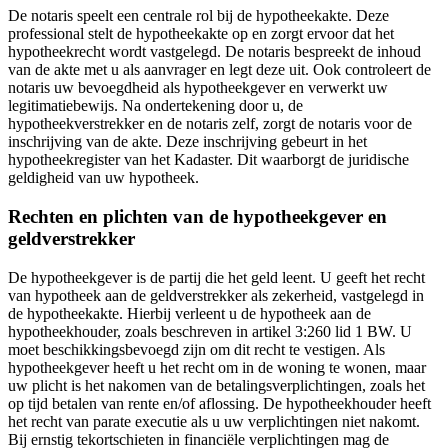
De notaris speelt een centrale rol bij de hypotheekakte. Deze
professional stelt de hypotheekakte op en zorgt ervoor dat het
hypotheekrecht wordt vastgelegd. De notaris bespreekt de inhoud
van de akte met u als aanvrager en legt deze uit. Ook controleert de
notaris uw bevoegdheid als hypotheekgever en verwerkt uw
legitimatiebewijs. Na ondertekening door u, de
hypotheekverstrekker en de notaris zelf, zorgt de notaris voor de
inschrijving van de akte. Deze inschrijving gebeurt in het
hypotheekregister van het Kadaster. Dit waarborgt de juridische
geldigheid van uw hypotheek.
Rechten en plichten van de hypotheekgever en
geldverstrekker
De hypotheekgever is de partij die het geld leent. U geeft het recht
van hypotheek aan de geldverstrekker als zekerheid, vastgelegd in
de hypotheekakte. Hierbij verleent u de hypotheek aan de
hypotheekhouder, zoals beschreven in artikel 3:260 lid 1 BW. U
moet beschikkingsbevoegd zijn om dit recht te vestigen. Als
hypotheekgever heeft u het recht om in de woning te wonen, maar
uw plicht is het nakomen van de betalingsverplichtingen, zoals het
op tijd betalen van rente en/of aflossing. De hypotheekhouder heeft
het recht van parate executie als u uw verplichtingen niet nakomt.
Bij ernstig tekortschieten in financiële verplichtingen mag de