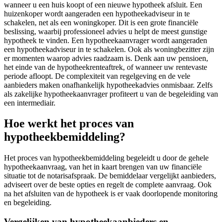
wanneer u een huis koopt of een nieuwe hypotheek afsluit. Een
huizenkoper wordt aangeraden een hypotheekadviseur in te
schakelen, net als een woningkoper. Dit is een grote financiële
beslissing, waarbij professioneel advies u helpt de meest gunstige
hypotheek te vinden. Een hypotheekaanvrager wordt aangeraden
een hypotheekadviseur in te schakelen. Ook als woningbezitter zijn
er momenten waarop advies raadzaam is. Denk aan uw pensioen,
het einde van de hypotheekrenteaftrek, of wanneer uw rentevaste
periode afloopt. De complexiteit van regelgeving en de vele
aanbieders maken onafhankelijk hypotheekadvies onmisbaar. Zelfs
als zakelijke hypotheekaanvrager profiteert u van de begeleiding van
een intermediair.
Hoe werkt het proces van
hypotheekbemiddeling?
Het proces van hypotheekbemiddeling begeleidt u door de gehele
hypotheekaanvraag, van het in kaart brengen van uw financiële
situatie tot de notarisafspraak. De bemiddelaar vergelijkt aanbieders,
adviseert over de beste opties en regelt de complete aanvraag. Ook
na het afsluiten van de hypotheek is er vaak doorlopende monitoring
en begeleiding.
Vergelijken van hypotheekaanbieders en