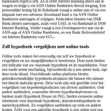
bankzaken regelt u zelf. Zo is DSB Internet Banking direct aan te
vragen en krijgt u via ASN Online Bankieren directe toegang. Een
persoonlijke lening bij de Rabobank vraagt u online aan of via een
afspraak met een adviseur. Roodstand kunt u via ASN Online
Bankieren aanvragen of wijzigen. Particuliere klanten van DSB
Bank dienen aanvragen, zoals voor USD, in via Bankmail in DSB
Internet Banking. Verder vraagt u een Overstapservice aan via de
ASN-app of ASN Online Bankieren, en een Bank Referentiebrief
via Internet Bankieren voor €15,-.
Zelf hypotheek vergelijken met online tools
Online tools maken het eenvoudig om zelf uw hypotheek te
vergelijken en uw mogelijkheden te berekenen. Deze tools bieden
een indicatie van uw maximale hypotheek en de maandlasten. Voor
een snelle eerste inschatting, bijvoorbeeld als u een starter bent, zijn
deze tools ideaal. Verschillende online platforms bieden
gebruiksvriendelijke hypotheekcalculators die binnen één minuut
een directe indicatie geven. Deze tools zijn ook geschikt voor het
vergelijken van hypotheekproducten van diverse aanbieders. Ook
andere aanbieders, waaronder diverse hypotheekadviseurs en
banken zoals Hypotheek House en ING, bieden eveneens online
rekentools voor maximale hypotheek, doorstroomhypotheek en
startershypotheek. Ze vergelijken aanbieders op rente en andere
kosten. Zelfs voor een zakelijke hypotheek is een online tool een