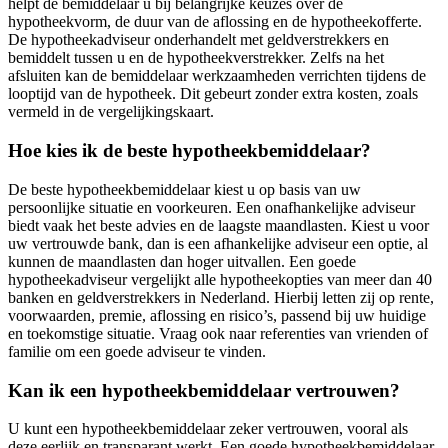
helpt de bemiddelaar u bij belangrijke keuzes over de
hypotheekvorm, de duur van de aflossing en de hypotheekofferte.
De hypotheekadviseur onderhandelt met geldverstrekkers en
bemiddelt tussen u en de hypotheekverstrekker. Zelfs na het
afsluiten kan de bemiddelaar werkzaamheden verrichten tijdens de
looptijd van de hypotheek. Dit gebeurt zonder extra kosten, zoals
vermeld in de vergelijkingskaart.
Hoe kies ik de beste hypotheekbemiddelaar?
De beste hypotheekbemiddelaar kiest u op basis van uw
persoonlijke situatie en voorkeuren. Een onafhankelijke adviseur
biedt vaak het beste advies en de laagste maandlasten. Kiest u voor
uw vertrouwde bank, dan is een afhankelijke adviseur een optie, al
kunnen de maandlasten dan hoger uitvallen. Een goede
hypotheekadviseur vergelijkt alle hypotheekopties van meer dan 40
banken en geldverstrekkers in Nederland. Hierbij letten zij op rente,
voorwaarden, premie, aflossing en risico’s, passend bij uw huidige
en toekomstige situatie. Vraag ook naar referenties van vrienden of
familie om een goede adviseur te vinden.
Kan ik een hypotheekbemiddelaar vertrouwen?
U kunt een hypotheekbemiddelaar zeker vertrouwen, vooral als
deze eerlijk en transparant werkt. Een goede hypotheekbemiddelaar