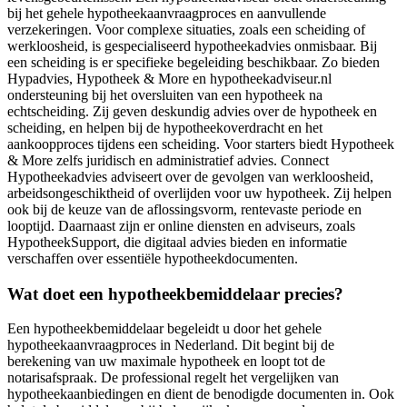
bij het gehele hypotheekaanvraagproces en aanvullende
verzekeringen. Voor complexe situaties, zoals een scheiding of
werkloosheid, is gespecialiseerd hypotheekadvies onmisbaar. Bij
een scheiding is er specifieke begeleiding beschikbaar. Zo bieden
Hypadvies, Hypotheek & More en hypotheekadviseur.nl
ondersteuning bij het oversluiten van een hypotheek na
echtscheiding. Zij geven deskundig advies over de hypotheek en
scheiding, en helpen bij de hypotheekoverdracht en het
aankoopproces tijdens een scheiding. Voor starters biedt Hypotheek
& More zelfs juridisch en administratief advies. Connect
Hypotheekadvies adviseert over de gevolgen van werkloosheid,
arbeidsongeschiktheid of overlijden voor uw hypotheek. Zij helpen
ook bij de keuze van de aflossingsvorm, rentevaste periode en
looptijd. Daarnaast zijn er online diensten en adviseurs, zoals
HypotheekSupport, die digitaal advies bieden en informatie
verschaffen over essentiële hypotheekdocumenten.
Wat doet een hypotheekbemiddelaar precies?
Een hypotheekbemiddelaar begeleidt u door het gehele
hypotheekaanvraagproces in Nederland. Dit begint bij de
berekening van uw maximale hypotheek en loopt tot de
notarisafspraak. De professional regelt het vergelijken van
hypotheekaanbiedingen en dient de benodigde documenten in. Ook