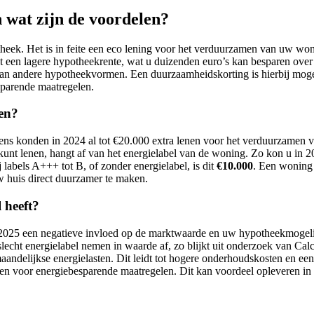
n wat zijn de voordelen?
ek. Het is in feite een eco lening voor het verduurzamen van uw woni
 een lagere hypotheekrente, wat u duizenden euro’s kan besparen over de
n andere hypotheekvormen. Een duurzaamheidskorting is hierbij mogeli
sparende maatregelen.
len?
dens konden in 2024 al tot €20.000 extra lenen voor het verduurzamen
nt lenen, hangt af van het energielabel van de woning. Zo kon u in 2
j labels A+++ tot B, of zonder energielabel, is dit
€10.000
. Een woning 
 huis direct duurzamer te maken.
 heeft?
f 2025 een negatieve invloed op de marktwaarde en uw hypotheekmogelij
ht energielabel nemen in waarde af, zo blijkt uit onderzoek van Calc
 maandelijkse energielasten. Dit leidt tot hogere onderhoudskosten en 
enen voor energiebesparende maatregelen. Dit kan voordeel opleveren in 