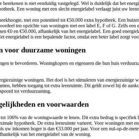
 berekenen is niet eenduidig vastgelegd. Wel is duidelijk dat het en
otheek. Een woning met een slecht energielabel verlaagt juist uw leen
eekhoogte, met een potentieel tot €50.000 extra hypotheek. Een huize
jk voordeel ten opzichte van woningen met een label E, F of G. Zelfs e
n €0 en €50.000, afhankelijk van het energielabel. Een goed energiela
 energielabel is een bepalende factor, omdat een beter label zorgt voo
en voor duurzame woningen
ngen te bevorderen. Woningkopers en eigenaren die hun huis verduurz
nergiezuinige woningen. Het doel is het stimuleren van energiezuinig
n, hebben toegang tot extra leenruimte. Dit geldt zowel bij de aanko
poord tot verduurzaming.
gelijkheden en voorwaarden
tot 106% van de woningwaarde te lenen. Dit extra bedrag is specifie
male hypotheek. De extra leenruimte varieert. Voor woningen met ener
0 als uw inkomen hoger is dan €33.000 per jaar. Voor een nul-op-de-me
hankelijk van het energielabel van de woning.