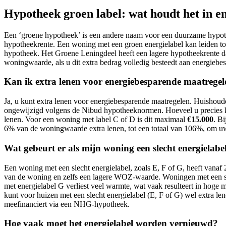
Hypotheek groen label: wat houdt het in e
Een ‘groene hypotheek’ is een andere naam voor een duurzame hypothe
hypotheekrente. Een woning met een groen energielabel kan leiden tot
hypotheek. Het Groene Leningdeel heeft een lagere hypotheekrente da
woningwaarde, als u dit extra bedrag volledig besteedt aan energiebe
Kan ik extra lenen voor energiebesparende maatrege
Ja, u kunt extra lenen voor energiebesparende maatregelen. Huishou
ongewijzigd volgens de Nibud hypotheeknormen. Hoeveel u precies ku
lenen. Voor een woning met label C of D is dit maximaal
€15.000
. Bi
6% van de woningwaarde extra lenen, tot een totaal van 106%, om uw
Wat gebeurt er als mijn woning een slecht energielabel
Een woning met een slecht energielabel, zoals E, F of G, heeft vana
van de woning en zelfs een lagere WOZ-waarde. Woningen met een slec
met energielabel G verliest veel warmte, wat vaak resulteert in hoge
kunt voor huizen met een slecht energielabel (E, F of G) wel extra l
meefinanciert via een NHG-hypotheek.
Hoe vaak moet het energielabel worden vernieuwd?