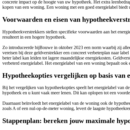
concrete impact op de hoogte van uw hypotheek. Het extra leenbedrag k
kopen van een woning. Een woning met een goed energielabel biedt u
Voorwaarden en eisen van hypotheekverst
Hypotheekverstrekkers stellen specifieke voorwaarden aan het energi
resulteert in een hogere hypotheek.
Zo introduceerde bijBouwe in oktober 2023 een norm waarbij zij all
vereisen bij deze geldverstrekker een concreet verbeterplan naar lab
beter label kan leiden tot lagere maandelijkse energiekosten. Geldver
verbeterd energielabel. Het energielabel van een woning bepaalt oo
Hypotheekopties vergelijken op basis van 
Bij het vergelijken van hypotheekopties speelt het energielabel van d
hypotheek en u kunt vaak meer lenen. Dit kan oplopen tot een voorde
Daarnaast beïnvloedt het energielabel van de woning ook de hypotheek
zoals A of een nul-op-de-meter woning, levert de laagste hypotheekren
Stappenplan: bereken jouw maximale hypo