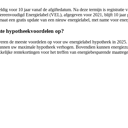
dig voor 10 jaar vanaf de afgiftedatum. Na deze termijn is registratie va
reenvoudigd Energielabel (VEL), afgegeven voor 2021, blijft 10 jaar ge
 maat een gratis update van een nieuw energielabel, met name voor ene
ste hypotheekvoordelen op?
veren de meeste voordelen op voor uw energielabel hypotheek in 2025.
nen uw maximale hypotheek verhogen. Bovendien kunnen energiezuini
lijke rentekortingen voor het treffen van energiebesparende maatrege