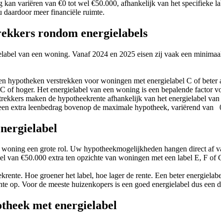
an variëren van €0 tot wel €50.000, afhankelijk van het specifieke labe
 daardoor meer financiële ruimte.
rekkers rondom energielabels
elabel van een woning. Vanaf 2024 en 2025 eisen zij vaak een minimaal
een hypotheken verstrekken voor woningen met energielabel C of beter 
el C of hoger. Het energielabel van een woning is een bepalende factor 
strekkers maken de hypotheekrente afhankelijk van het energielabel van h
k een extra leenbedrag bovenop de maximale hypotheek, variërend van 
energielabel
e woning een grote rol. Uw hypotheekmogelijkheden hangen direct af van
el van €50.000 extra ten opzichte van woningen met een label E, F of 
rente. Hoe groener het label, hoe lager de rente. Een beter energiela
te op. Voor de meeste huizenkopers is een goed energielabel dus een du
theek met energielabel