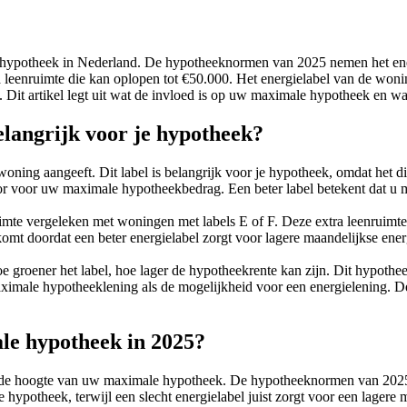
e hypotheek in Nederland. De hypotheeknormen van 2025 nemen het en
 leenruimte die kan oplopen tot €50.000. Het energielabel van de wonin
Dit artikel legt uit wat de invloed is op uw maximale hypotheek en waa
elangrijk voor je hypotheek?
 woning aangeeft. Dit label is belangrijk voor je hypotheek, omdat het 
tor voor uw maximale hypotheekbedrag. Een beter label betekent dat u 
uimte vergeleken met woningen met labels E of F. Deze extra leenruimte
omt doordat een beter energielabel zorgt voor lagere maandelijkse en
 groener het label, hoe lager de hypotheekrente kan zijn. Dit hypothee
ximale hypotheeklening als de mogelijkheid voor een energielening. D
ale hypotheek in 2025?
op de hoogte van uw maximale hypotheek. De hypotheeknormen van 202
 hypotheek, terwijl een slecht energielabel juist zorgt voor een lager