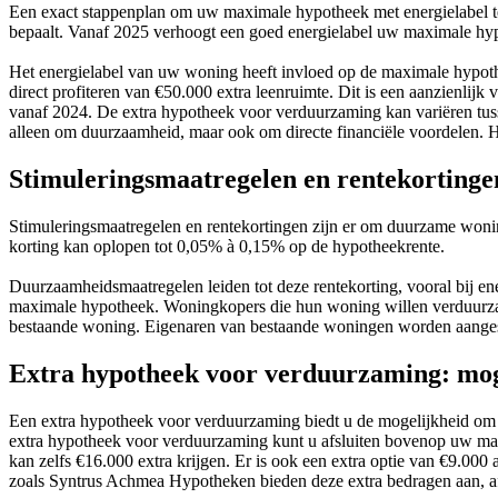
Een exact stappenplan om uw maximale hypotheek met energielabel te
bepaalt. Vanaf 2025 verhoogt een goed energielabel uw maximale hyp
Het energielabel van uw woning heeft invloed op de maximale hypoth
direct profiteren van €50.000 extra leenruimte. Dit is een aanzienli
vanaf 2024. De extra hypotheek voor verduurzaming kan variëren tusse
alleen om duurzaamheid, maar ook om directe financiële voordelen. Het
Stimuleringsmaatregelen en rentekorting
Stimuleringsmaatregelen en rentekortingen zijn er om duurzame woni
korting kan oplopen tot 0,05% à 0,15% op de hypotheekrente.
Duurzaamheidsmaatregelen leiden tot deze rentekorting, vooral bij e
maximale hypotheek. Woningkopers die hun woning willen verduurzame
bestaande woning. Eigenaren van bestaande woningen worden aanges
Extra hypotheek voor verduurzaming: mo
Een extra hypotheek voor verduurzaming biedt u de mogelijkheid om 
extra hypotheek voor verduurzaming kunt u afsluiten bovenop uw maxi
kan zelfs €16.000 extra krijgen. Er is ook een extra optie van €9.00
zoals Syntrus Achmea Hypotheken bieden deze extra bedragen aan, af