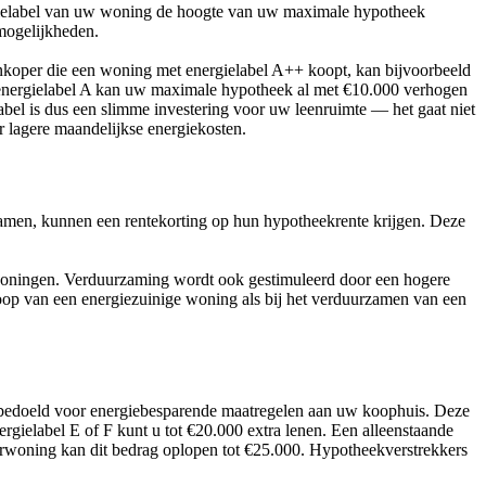
ergielabel van uw woning de hoogte van uw maximale hypotheek
mogelijkheden.
nkoper die een woning met energielabel A++ koopt, kan bijvoorbeeld
en energielabel A kan uw maximale hypotheek al met €10.000 verhogen
bel is dus een slimme investering voor uw leenruimte — het gaat niet
r lagere maandelijkse energiekosten.
amen, kunnen een rentekorting op hun hypotheekrente krijgen. Deze
e woningen. Verduurzaming wordt ook gestimuleerd door een hogere
op van een energiezuinige woning als bij het verduurzamen van een
k bedoeld voor energiebesparende maatregelen aan uw koophuis. Deze
gielabel E of F kunt u tot €20.000 extra lenen. Een alleenstaande
terwoning kan dit bedrag oplopen tot €25.000. Hypotheekverstrekkers