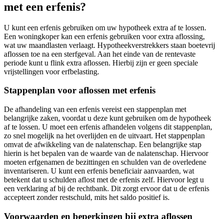
met een erfenis?
U kunt een erfenis gebruiken om uw hypotheek extra af te lossen.
Een woningkoper kan een erfenis gebruiken voor extra aflossing,
wat uw maandlasten verlaagt. Hypotheekverstrekkers staan boetevrij
aflossen toe na een sterfgeval. Aan het einde van de rentevaste
periode kunt u flink extra aflossen. Hierbij zijn er geen speciale
vrijstellingen voor erfbelasting.
Stappenplan voor aflossen met erfenis
De afhandeling van een erfenis vereist een stappenplan met
belangrijke zaken, voordat u deze kunt gebruiken om de hypotheek
af te lossen. U moet een erfenis afhandelen volgens dit stappenplan,
zo snel mogelijk na het overlijden en de uitvaart. Het stappenplan
omvat de afwikkeling van de nalatenschap. Een belangrijke stap
hierin is het bepalen van de waarde van de nalatenschap. Hiervoor
moeten erfgenamen de bezittingen en schulden van de overledene
inventariseren. U kunt een erfenis beneficiair aanvaarden, wat
betekent dat u schulden aflost met de erfenis zelf. Hiervoor legt u
een verklaring af bij de rechtbank. Dit zorgt ervoor dat u de erfenis
accepteert zonder restschuld, mits het saldo positief is.
Voorwaarden en beperkingen bij extra aflossen