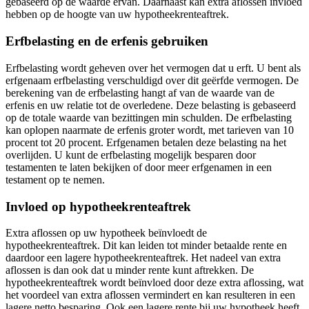
gebaseerd op de waarde ervan. Daarnaast kan extra aflossen invloed
hebben op de hoogte van uw hypotheekrenteaftrek.
Erfbelasting en de erfenis gebruiken
Erfbelasting wordt geheven over het vermogen dat u erft. U bent als
erfgenaam erfbelasting verschuldigd over dit geërfde vermogen. De
berekening van de erfbelasting hangt af van de waarde van de
erfenis en uw relatie tot de overledene. Deze belasting is gebaseerd
op de totale waarde van bezittingen min schulden. De erfbelasting
kan oplopen naarmate de erfenis groter wordt, met tarieven van 10
procent tot 20 procent. Erfgenamen betalen deze belasting na het
overlijden. U kunt de erfbelasting mogelijk besparen door
testamenten te laten bekijken of door meer erfgenamen in een
testament op te nemen.
Invloed op hypotheekrenteaftrek
Extra aflossen op uw hypotheek beïnvloedt de
hypotheekrenteaftrek. Dit kan leiden tot minder betaalde rente en
daardoor een lagere hypotheekrenteaftrek. Het nadeel van extra
aflossen is dan ook dat u minder rente kunt aftrekken. De
hypotheekrenteaftrek wordt beïnvloed door deze extra aflossing, wat
het voordeel van extra aflossen vermindert en kan resulteren in een
lagere netto besparing. Ook een lagere rente bij uw hypotheek heeft