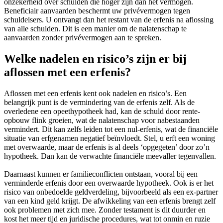
onzekerheid over schulden die hoger zijn dan het vermogen.
Beneficiair aanvaarden beschermt uw privévermogen tegen
schuldeisers. U ontvangt dan het restant van de erfenis na aflossing
van alle schulden. Dit is een manier om de nalatenschap te
aanvaarden zonder privévermogen aan te spreken.
Welke nadelen en risico’s zijn er bij
aflossen met een erfenis?
Aflossen met een erfenis kent ook nadelen en risico’s. Een
belangrijk punt is de vermindering van de erfenis zelf. Als de
overledene een opeethypotheek had, kan de schuld door rente-
opbouw flink groeien, wat de nalatenschap voor nabestaanden
vermindert. Dit kan zelfs leiden tot een nul-erfenis, wat de financiële
situatie van erfgenamen negatief beïnvloedt. Stel, u erft een woning
met overwaarde, maar de erfenis is al deels ‘opgegeten’ door zo’n
hypotheek. Dan kan de verwachte financiële meevaller tegenvallen.
Daarnaast kunnen er familieconflicten ontstaan, vooral bij een
verminderde erfenis door een overwaarde hypotheek. Ook is er het
risico van onbedoelde geldverdeling, bijvoorbeeld als een ex-partner
van een kind geld krijgt. De afwikkeling van een erfenis brengt zelf
ook problemen met zich mee. Zonder testament is dit duurder en
kost het meer tijd en juridische procedures, wat tot onmin en ruzie