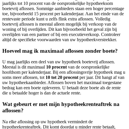
jaarlijks tot 10 procent van de oorspronkelijke hypotheeksom
boetevrij aflossen. Sommige aanbieders staan een hoger percentage
toe, bijvoorbeeld 15 procent per kalenderjaar. Aan het einde van de
rentevaste periode kunt u zelfs flink extra aflossen. Volledig
boetevrij aflossen is meestal alleen mogelijk bij verkoop van de
woning of bij overlijden. Dit kan bijvoorbeeld het geval zijn bij
overlijden van een partner of bij een executieverkoop. Controleer
altijd de specifieke voorwaarden van uw hypotheekverstrekker.
Hoeveel mag ik maximaal aflossen zonder boete?
U mag jaarlijks een deel van uw hypotheek boetevrij aflossen.
Meestal is dit maximaal
10 procent
van de oorspronkelijke
hoofdsom per kalenderjaar. Bij een aflossingsvrije hypotheek mag u
soms meer aflossen, tot
10 tot 20 procent
per jaar. Dit hangt af van
uw hypotheekaanbieder. Aflossen boven het maximaal toegestane
bedrag kan een boete opleveren. U betaalt deze boete als de rente
die u betaalde hoger is dan de actuele rente.
Wat gebeurt er met mijn hypotheekrenteaftrek na
aflossen?
Na elke aflossing op uw hypotheek vermindert de
hypotheekrenteaftrek. Dit komt doordat u minder rente betaalt,