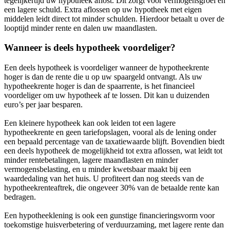
tegelijkertijd uw hypotheek aflost. Dit zorgt voor vermogensgroei en
een lagere schuld. Extra aflossen op uw hypotheek met eigen
middelen leidt direct tot minder schulden. Hierdoor betaalt u over de
looptijd minder rente en dalen uw maandlasten.
Wanneer is deels hypotheek voordeliger?
Een deels hypotheek is voordeliger wanneer de hypotheekrente
hoger is dan de rente die u op uw spaargeld ontvangt. Als uw
hypotheekrente hoger is dan de spaarrente, is het financieel
voordeliger om uw hypotheek af te lossen. Dit kan u duizenden
euro’s per jaar besparen.
Een kleinere hypotheek kan ook leiden tot een lagere
hypotheekrente en geen tariefopslagen, vooral als de lening onder
een bepaald percentage van de taxatiewaarde blijft. Bovendien biedt
een deels hypotheek de mogelijkheid tot extra aflossen, wat leidt tot
minder rentebetalingen, lagere maandlasten en minder
vermogensbelasting, en u minder kwetsbaar maakt bij een
waardedaling van het huis. U profiteert dan nog steeds van de
hypotheekrenteaftrek, die ongeveer 30% van de betaalde rente kan
bedragen.
Een hypotheeklening is ook een gunstige financieringsvorm voor
toekomstige huisverbetering of verduurzaming, met lagere rente dan