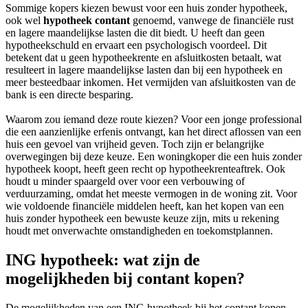
Sommige kopers kiezen bewust voor een huis zonder hypotheek,
ook wel
hypotheek contant
genoemd, vanwege de financiële rust
en lagere maandelijkse lasten die dit biedt. U heeft dan geen
hypotheekschuld en ervaart een psychologisch voordeel. Dit
betekent dat u geen hypotheekrente en afsluitkosten betaalt, wat
resulteert in lagere maandelijkse lasten dan bij een hypotheek en
meer besteedbaar inkomen. Het vermijden van afsluitkosten van de
bank is een directe besparing.
Waarom zou iemand deze route kiezen? Voor een jonge professional
die een aanzienlijke erfenis ontvangt, kan het direct aflossen van een
huis een gevoel van vrijheid geven. Toch zijn er belangrijke
overwegingen bij deze keuze. Een woningkoper die een huis zonder
hypotheek koopt, heeft geen recht op hypotheekrenteaftrek. Ook
houdt u minder spaargeld over voor een verbouwing of
verduurzaming, omdat het meeste vermogen in de woning zit. Voor
wie voldoende financiële middelen heeft, kan het kopen van een
huis zonder hypotheek een bewuste keuze zijn, mits u rekening
houdt met onverwachte omstandigheden en toekomstplannen.
ING hypotheek: wat zijn de
mogelijkheden bij contant kopen?
De mogelijkheden van een ING hypotheek bij het contant kopen