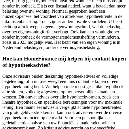
Nee, u krijgt geen hypotheekrenteaftrek wanneer u een huis koopt
zonder hypotheek. Dit is een fiscaal nadeel, want u betaalt dan meer
belasting over uw woning. Normaal gesproken heeft een
huizenkoper wel het voordeel van aftrekbare hypotheekrente in de
inkomstenbelasting. Toch zijn er andere fiscale voordelen. U heeft
recht op aftrek wegens geen eigenwoningschuld, wat de belasting
over het eigenwoningforfait verlaagt. Ook kan een woningkoper
zonder hypotheek de vermogensrendementsheffing verminderen,
zoals in 2023 mogelijk was. Het bezit van een eigen woning is in
Nederland belastingvrij onder de vermogensbelasting.
Hoe kan HomeFinance mij helpen bij contant kopen
of hypotheekadvies?
Onze adviseurs bieden deskundig hypotheekadvies en volledige
begeleiding, of u nu overweegt een huis contant te kopen of een
hypotheek nodig heeft. Wij helpen u de meest geschikte hypotheek
af te sluiten, volledig afgestemd op uw persoonlijke situatie en
wensen. Dit omvat advies over alle hypotheekvormen, zoals een
lineaire hypotheek, en specifieke berekeningen voor uw maximale
lening. Een financieel adviseur vergelijkt actuele hypotheekrentes
van grote geldverstrekkers en kan u ook adviseren over de diverse
hypotheekproducten op de markt. Voor een persoonlijke en
gedetailleerde analyse van uw financiële situatie raden wij een
adviesgesprek aan. Zo krijgt u advies gericht op uw specifieke