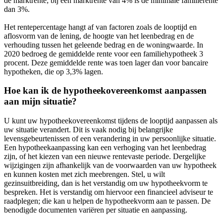
de marktrente; bij een marktrente van 4% is de minimale familierente
dan 3%.
Het rentepercentage hangt af van factoren zoals de looptijd en
aflosvorm van de lening, de hoogte van het leenbedrag en de
verhouding tussen het geleende bedrag en de woningwaarde. In
2020 bedroeg de gemiddelde rente voor een familiehypotheek 3
procent. Deze gemiddelde rente was toen lager dan voor bancaire
hypotheken, die op 3,3% lagen.
Hoe kan ik de hypotheekovereenkomst aanpassen
aan mijn situatie?
U kunt uw hypotheekovereenkomst tijdens de looptijd aanpassen als
uw situatie verandert. Dit is vaak nodig bij belangrijke
levensgebeurtenissen of een verandering in uw persoonlijke situatie.
Een hypotheekaanpassing kan een verhoging van het leenbedrag
zijn, of het kiezen van een nieuwe rentevaste periode. Dergelijke
wijzigingen zijn afhankelijk van de voorwaarden van uw hypotheek
en kunnen kosten met zich meebrengen. Stel, u wilt
gezinsuitbreiding, dan is het verstandig om uw hypotheekvorm te
bespreken. Het is verstandig om hiervoor een financieel adviseur te
raadplegen; die kan u helpen de hypotheekvorm aan te passen. De
benodigde documenten variëren per situatie en aanpassing.