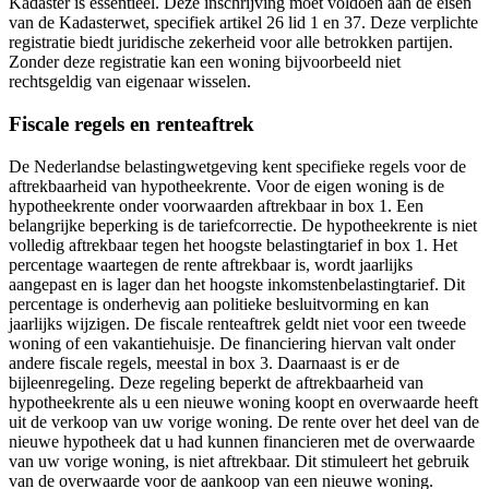
Kadaster is essentieel. Deze inschrijving moet voldoen aan de eisen
van de Kadasterwet, specifiek artikel 26 lid 1 en 37. Deze verplichte
registratie biedt juridische zekerheid voor alle betrokken partijen.
Zonder deze registratie kan een woning bijvoorbeeld niet
rechtsgeldig van eigenaar wisselen.
Fiscale regels en renteaftrek
De Nederlandse belastingwetgeving kent specifieke regels voor de
aftrekbaarheid van hypotheekrente. Voor de eigen woning is de
hypotheekrente onder voorwaarden aftrekbaar in box 1. Een
belangrijke beperking is de tariefcorrectie. De hypotheekrente is niet
volledig aftrekbaar tegen het hoogste belastingtarief in box 1. Het
percentage waartegen de rente aftrekbaar is, wordt jaarlijks
aangepast en is lager dan het hoogste inkomstenbelastingtarief. Dit
percentage is onderhevig aan politieke besluitvorming en kan
jaarlijks wijzigen. De fiscale renteaftrek geldt niet voor een tweede
woning of een vakantiehuisje. De financiering hiervan valt onder
andere fiscale regels, meestal in box 3. Daarnaast is er de
bijleenregeling. Deze regeling beperkt de aftrekbaarheid van
hypotheekrente als u een nieuwe woning koopt en overwaarde heeft
uit de verkoop van uw vorige woning. De rente over het deel van de
nieuwe hypotheek dat u had kunnen financieren met de overwaarde
van uw vorige woning, is niet aftrekbaar. Dit stimuleert het gebruik
van de overwaarde voor de aankoop van een nieuwe woning.