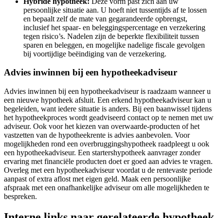
Hybride hypotheek:
Deze vorm past zich aan uw
persoonlijke situatie aan. U hoeft niet tussentijds af te lossen
en bepaalt zelf de mate van gegarandeerde opbrengst,
inclusief het spaar- en beleggingspercentage en verzekering
tegen risico’s. Nadelen zijn de beperkte flexibiliteit tussen
sparen en beleggen, en mogelijke nadelige fiscale gevolgen
bij voortijdige beëindiging van de verzekering.
Advies inwinnen bij een hypotheekadviseur
Advies inwinnen bij een hypotheekadviseur is raadzaam wanneer u
een nieuwe hypotheek afsluit. Een erkend hypotheekadviseur kan u
begeleiden, want iedere situatie is anders. Bij een baanwissel tijdens
het hypotheekproces wordt geadviseerd contact op te nemen met uw
adviseur. Ook voor het kiezen van overwaarde-producten of het
vastzetten van de hypotheekrente is advies aanbevolen. Voor
mogelijkheden rond een overbruggingshypotheek raadpleegt u ook
een hypotheekadviseur. Een startershypotheek aanvrager zonder
ervaring met financiële producten doet er goed aan advies te vragen.
Overleg met een hypotheekadviseur voordat u de rentevaste periode
aanpast of extra aflost met eigen geld. Maak een persoonlijke
afspraak met een onafhankelijke adviseur om alle mogelijkheden te
bespreken.
Interne links naar gerelateerde hypotheek