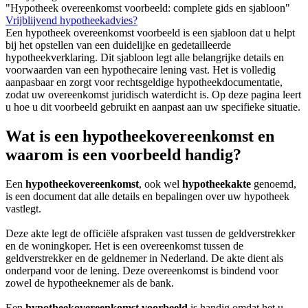
"Hypotheek overeenkomst voorbeeld: complete gids en sjabloon"
Vrijblijvend hypotheekadvies?
Een hypotheek overeenkomst voorbeeld is een sjabloon dat u helpt
bij het opstellen van een duidelijke en gedetailleerde
hypotheekverklaring. Dit sjabloon legt alle belangrijke details en
voorwaarden van een hypothecaire lening vast. Het is volledig
aanpasbaar en zorgt voor rechtsgeldige hypotheekdocumentatie,
zodat uw overeenkomst juridisch waterdicht is. Op deze pagina leert
u hoe u dit voorbeeld gebruikt en aanpast aan uw specifieke situatie.
Wat is een hypotheekovereenkomst en
waarom is een voorbeeld handig?
Een
hypotheekovereenkomst
, ook wel
hypotheekakte
genoemd,
is een document dat alle details en bepalingen over uw hypotheek
vastlegt.
Deze akte legt de officiële afspraken vast tussen de geldverstrekker
en de woningkoper. Het is een overeenkomst tussen de
geldverstrekker en de geldnemer in Nederland. De akte dient als
onderpand voor de lening. Deze overeenkomst is bindend voor
zowel de hypotheeknemer als de bank.
Een
hypotheekovereenkomst voorbeeld
is handig omdat het u