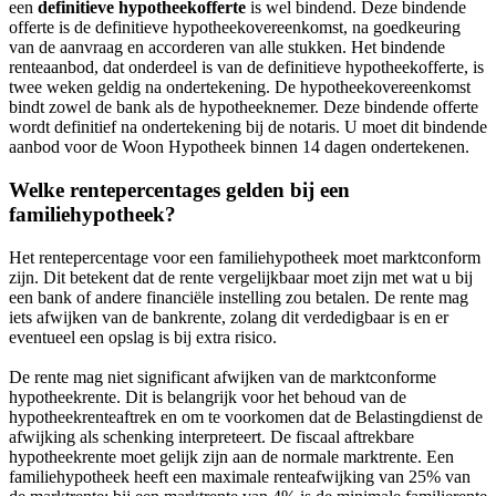
een
definitieve hypotheekofferte
is wel bindend. Deze bindende
offerte is de definitieve hypotheekovereenkomst, na goedkeuring
van de aanvraag en accorderen van alle stukken. Het bindende
renteaanbod, dat onderdeel is van de definitieve hypotheekofferte, is
twee weken geldig na ondertekening. De hypotheekovereenkomst
bindt zowel de bank als de hypotheeknemer. Deze bindende offerte
wordt definitief na ondertekening bij de notaris. U moet dit bindende
aanbod voor de Woon Hypotheek binnen 14 dagen ondertekenen.
Welke rentepercentages gelden bij een
familiehypotheek?
Het rentepercentage voor een familiehypotheek moet marktconform
zijn. Dit betekent dat de rente vergelijkbaar moet zijn met wat u bij
een bank of andere financiële instelling zou betalen. De rente mag
iets afwijken van de bankrente, zolang dit verdedigbaar is en er
eventueel een opslag is bij extra risico.
De rente mag niet significant afwijken van de marktconforme
hypotheekrente. Dit is belangrijk voor het behoud van de
hypotheekrenteaftrek en om te voorkomen dat de Belastingdienst de
afwijking als schenking interpreteert. De fiscaal aftrekbare
hypotheekrente moet gelijk zijn aan de normale marktrente. Een
familiehypotheek heeft een maximale renteafwijking van 25% van