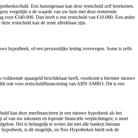
otheekschuld. Een huiseigenaar kan deze restschuld zelf berekenen.
gens vergelijkt u de waarde van uw huis met deze resterende
ng voor €340.000. Dan heeft u een restschuld van €10.000. Een ander
eze restschuld kan de rente aftrekbaar zijn.
uwe hypotheek, of een persoonlijke lening overwegen. Soms is zelfs
s u voldoende spaargeld beschikbaar heeft, voorkomt u hiermee nieuwe
geldt ook voor restschuldfinanciering van ABN AMRO. Dit is een
chuld kan deze meefinancieren in een nieuwe hypotheek als het
t af van uw inkomen en lopende financiële verplichtingen; u moet
elost. Het is belangrijk te weten dat niet alle banken hieraan
n hypotheek, is dit mogelijk, en Neo Hypotheken biedt ook de