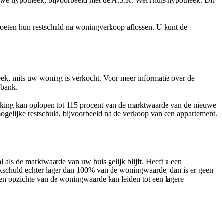
euwe hypotheek, bijvoorbeeld met de A.S.R. WelThuis hypotheek. Dit
 moeten hun restschuld na woningverkoop aflossen. U kunt de
ek, mits uw woning is verkocht. Voor meer informatie over de
obank.
rekking kan oplopen tot 115 procent van de marktwaarde van de nieuwe
mogelijke restschuld, bijvoorbeeld na de verkoop van een appartement.
als de marktwaarde van uw huis gelijk blijft. Heeft u een
ekschuld echter lager dan 100% van de woningwaarde, dan is er geen
ten opzichte van de woningwaarde kan leiden tot een lagere