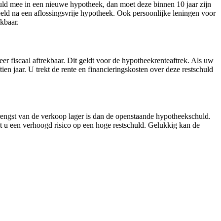
huld mee in een nieuwe hypotheek, dan moet deze binnen 10 jaar zijn
rbeeld na een aflossingsvrije hypotheek. Ook persoonlijke leningen voor
ekbaar.
meer fiscaal aftrekbaar. Dit geldt voor de hypotheekrenteaftrek. Als uw
ien jaar. U trekt de rente en financieringskosten over deze restschuld
ngst van de verkoop lager is dan de openstaande hypotheekschuld.
opt u een verhoogd risico op een hoge restschuld. Gelukkig kan de