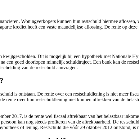
financieren. Woningverkopers kunnen hun restschuld hiermee aflossen, 
 aparte krediet heeft een vaste maandelijkse aflossing. De rente op dez
n kwijtgescholden. Dit is mogelijk bij een hypotheek met Nationale 
 na een goed doorlopen minnelijk schuldtraject. Een bank kan de restsc
jtschelding van de restschuld aanvragen.
d?
chuld is ontstaan. De rente over een restschuldlening is niet meer fisc
, de rente over hun restschuldlening niet kunnen aftrekken van de belas
ember 2017, is de rente wel fiscaal aftrekbaar van het belastbaar inkom
 persoon kan nog steeds profiteren van de aftrekbaarheid. De restschuld
hypotheek of lening. Restschuld die vóór 29 oktober 2012 ontstond, is ni