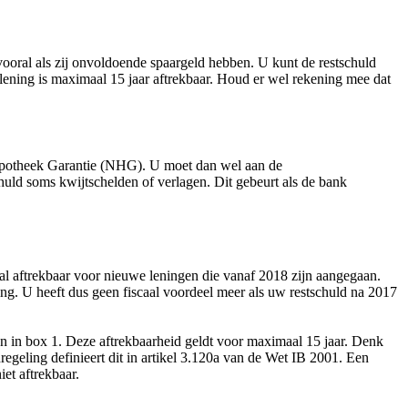
vooral als zij onvoldoende spaargeld hebben. U kunt de restschuld
e lening is maximaal 15 jaar aftrekbaar. Houd er wel rekening mee dat
Hypotheek Garantie (NHG). U moet dan wel aan de
huld soms kwijtschelden of verlagen. Dit gebeurt als de bank
aal aftrekbaar voor nieuwe leningen die vanaf 2018 zijn aangegaan.
ting. U heeft dus geen fiscaal voordeel meer als uw restschuld na 2017
en in box 1. Deze aftrekbaarheid geldt voor maximaal 15 jaar. Denk
regeling definieert dit in artikel 3.120a van de Wet IB 2001. Een
et aftrekbaar.