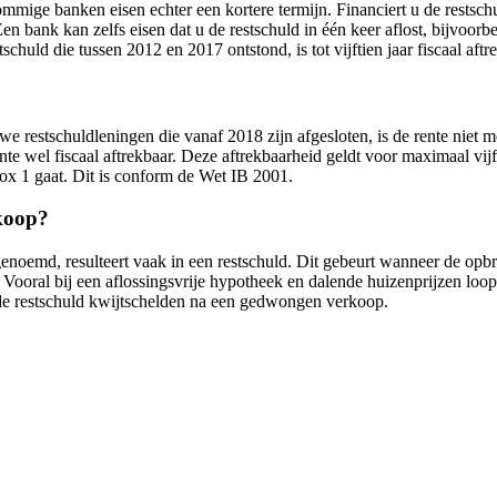
mmige banken eisen echter een kortere termijn. Financiert u de restsc
 Een bank kan zelfs eisen dat u de restschuld in één keer aflost, bijvoo
huld die tussen 2012 en 2017 ontstond, is tot vijftien jaar fiscaal aftr
ieuwe restschuldleningen die vanaf 2018 zijn afgesloten, is de rente niet 
te wel fiscaal aftrekbaar. Deze aftrekbaarheid geldt voor maximaal vijft
ox 1 gaat. Dit is conform de Wet IB 2001.
rkoop?
emd, resulteert vaak in een restschuld. Dit gebeurt wanneer de opbre
n. Vooral bij een aflossingsvrije hypotheek en dalende huizenprijzen lo
 restschuld kwijtschelden na een gedwongen verkoop.