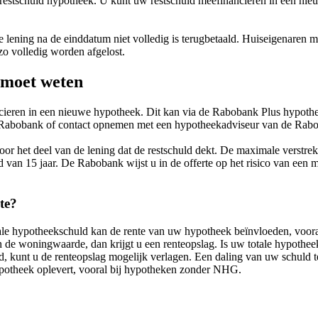
 restschuld hypotheek. U kunt uw restschuld meefinancieren in een ni
e lening na de einddatum niet volledig is terugbetaald. Huiseigenaren
zo volledig worden afgelost.
 moet weten
cieren in een nieuwe hypotheek. Dit kan via de Rabobank Plus hypothe
de Rabobank of contact opnemen met een hypotheekadviseur van de Rab
voor het deel van de lening dat de restschuld dekt. De maximale verst
 van 15 jaar. De Rabobank wijst u in de offerte op het risico van een 
te?
le hypotheekschuld kan de rente van uw hypotheek beïnvloeden, vooral 
 de woningwaarde, dan krijgt u een renteopslag. Is uw totale hypothe
ld, kunt u de renteopslag mogelijk verlagen. Een daling van uw schuld 
hypotheek oplevert, vooral bij hypotheken zonder NHG.