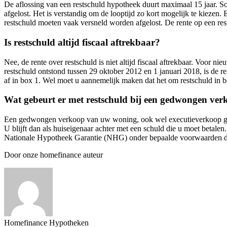
De aflossing van een restschuld hypotheek duurt maximaal 15 jaar. So
afgelost. Het is verstandig om de looptijd zo kort mogelijk te kiezen.
restschuld moeten vaak versneld worden afgelost. De rente op een restsc
Is restschuld altijd fiscaal aftrekbaar?
Nee, de rente over restschuld is niet altijd fiscaal aftrekbaar. Voor n
restschuld ontstond tussen 29 oktober 2012 en 1 januari 2018, is de ren
af in box 1. Wel moet u aannemelijk maken dat het om restschuld in b
Wat gebeurt er met restschuld bij een gedwongen ve
Een gedwongen verkoop van uw woning, ook wel executieverkoop geno
U blijft dan als huiseigenaar achter met een schuld die u moet betale
Nationale Hypotheek Garantie (NHG) onder bepaalde voorwaarden de
Door onze homefinance auteur
Homefinance Hypotheken