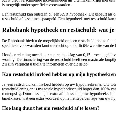
ASR biedt verschillende mogelijkheden als u te maken krijgt met een
is mogelijk onder specifieke voorwaarden.
Een restschuld kan ontstaan bij een ASR hypotheek. Dit gebeurt als d
restschuld aflossen met spaargeld. Een hypotheek met restschuld kan 
Rabobank hypotheek en restschuld: wat je
De Rabobank biedt u de mogelijkheid om een restschuld mee te finan
specifieke voorwaarden kunt u terecht op de officiële website van 
Houd er rekening mee dat er een renteopslag van 0,15 procent geldt 
woning. De financiering van de restschuld heeft een maximale looptijd
Zij zijn verplicht u tijdig te informeren over dit risico.
Kan restschuld invloed hebben op mijn hypotheekren
Ja, een restschuld kan invloed hebben op uw hypotheekrente. Uw tota
restschuldlening en is uw totale hypotheekschuld hoger dan 100% van
renteopslag. Door tussentijds extra af te lossen op uw hypotheekschu
tariefklasse, wat een extra voordeel op het rentepercentage van uw 
Hoe lang duurt het om restschuld af te lossen?