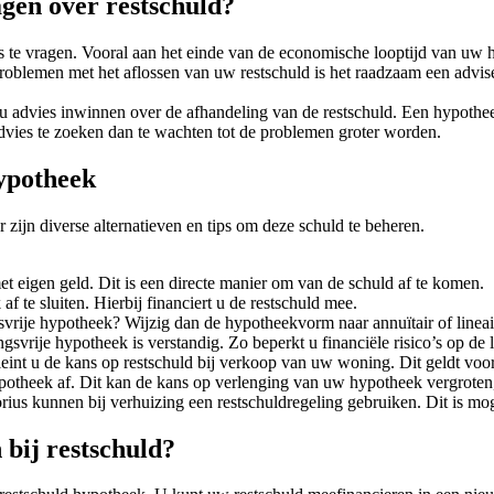
agen over restschuld?
 te vragen. Vooral aan het einde van de economische looptijd van uw hyp
roblemen met het aflossen van uw restschuld is het raadzaam een advise
u advies inwinnen over de afhandeling van de restschuld. Een hypothee
advies te zoeken dan te wachten tot de problemen groter worden.
hypotheek
ijn diverse alternatieven en tips om deze schuld te beheren.
t eigen geld. Dit is een directe manier om van de schuld af te komen.
 te sluiten. Hierbij financiert u de restschuld mee.
svrije hypotheek? Wijzig dan de hypotheekvorm naar annuïtair of lineair.
gsvrije hypotheek is verstandig. Zo beperkt u financiële risico’s op de 
leint u de kans op restschuld bij verkoop van uw woning. Dit geldt vo
potheek af. Dit kan de kans op verlenging van uw hypotheek vergroten, 
us kunnen bij verhuizing een restschuldregeling gebruiken. Dit is mog
bij restschuld?