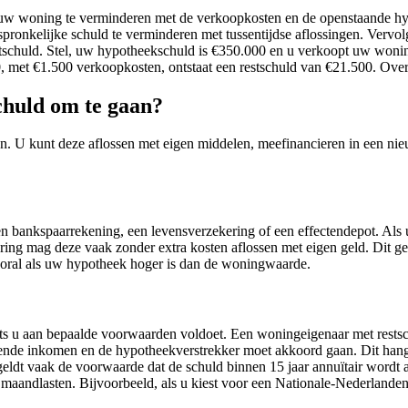
uw woning te verminderen met de verkoopkosten en de openstaande hyp
pronkelijke schuld te verminderen met tussentijdse aflossingen. Vervol
stschuld. Stel, uw hypotheekschuld is €350.000 en u verkoopt uw woni
met €1.500 verkoopkosten, ontstaat een restschuld van €21.500. Over d
chuld om te gaan?
n. U kunt deze aflossen met eigen middelen, meefinancieren in een nie
een bankspaarrekening, een levensverzekering of een effectendepot. Al
ring mag deze vaak zonder extra kosten aflossen met eigen geld. Dit 
vooral als uw hypotheek hoger is dan de woningwaarde.
its u aan bepaalde voorwaarden voldoet. Een woningeigenaar met rests
doende inkomen en de hypotheekverstrekker moet akkoord gaan. Dit hang
eldt vaak de voorwaarde dat de schuld binnen 15 jaar annuïtair wordt afg
 maandlasten. Bijvoorbeeld, als u kiest voor een Nationale-Nederlande