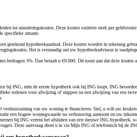
iden tot annuleringskosten. Deze kosten variëren sterk per geldverstr
 specifieke situatie.
en getekend hypotheekaanbod. Deze kosten worden in rekening gebrach
lengingskosten. Het is verstandig om uw hypotheekadviseur te raadplege
ten bedragen 3%. Dan betaalt u €9.000. Dit toont aan dat deze kosten a
en bij ING, mits de eerste hypotheek ook bij ING loopt. ING beoorde
fieke redenen voor afwijzing of stappen na een afwijzing van een tw
n.
f verduurzaming van uw woning te financieren. Stel, u wilt uw keuke
atie een hogere woningwaarde na verbouwing aantoont en uw inkomen 
emen bij ING vereist het afsluiten van een nieuwe ING hypotheek, wa
ragen. Deze aanvraag dient u in via Mijn ING of telefonisch bij de 
bij een hypotheekaanvraag?