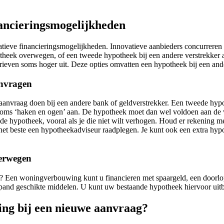
nancieringsmogelijkheden
tieve financieringsmogelijkheden. Innovatieve aanbieders concurreren m
theek overwegen, of een tweede hypotheek bij een andere verstrekker al
ieven soms hoger uit. Deze opties omvatten een hypotheek bij een ande
anvragen
nvraag doen bij een andere bank of geldverstrekker. Een tweede hypothe
ier soms ‘haken en ogen’ aan. De hypotheek moet dan wel voldoen aan d
ande hypotheek, vooral als je die niet wilt verhogen. Houd er rekening 
 het beste een hypotheekadviseur raadplegen. Je kunt ook een extra hyp
verwegen
Een woningverbouwing kunt u financieren met spaargeld, een doorlope
pand geschikte middelen. U kunt uw bestaande hypotheek hiervoor uitbr
ing bij een nieuwe aanvraag?