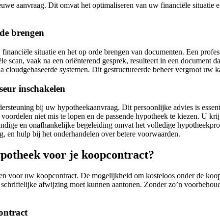
we aanvraag. Dit omvat het optimaliseren van uw financiële situatie
rde brengen
nanciële situatie en het op orde brengen van documenten. Een professi
ciële scan, vaak na een oriënterend gesprek, resulteert in een document 
ia cloudgebaseerde systemen. Dit gestructureerde beheer vergroot uw 
seur inschakelen
ersteuning bij uw hypotheekaanvraag. Dit persoonlijke advies is essen
e voordelen niet mis te lopen en de passende hypotheek te kiezen. U krij
dige en onafhankelijke begeleiding omvat het volledige hypotheekproce
g, en hulp bij het onderhandelen over betere voorwaarden.
ypotheek voor je koopcontract?
gen voor uw koopcontract. De mogelijkheid om kosteloos onder de koop
schriftelijke afwijzing moet kunnen aantonen. Zonder zo’n voorbehoud
ontract