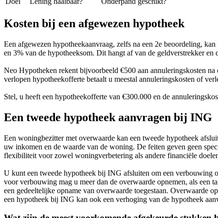
Doel
Lening haalbaar?
Onderpand geschikt?
Kosten bij een afgewezen hypotheek
Een afgewezen hypotheekaanvraag, zelfs na een 2e beoordeling, kan le
en 3% van de hypotheeksom. Dit hangt af van de geldverstrekker en de
Neo Hypotheken rekent bijvoorbeeld €500 aan annuleringskosten na e
verlopen hypotheekofferte betaalt u meestal annuleringskosten of ver
Stel, u heeft een hypotheekofferte van €300.000 en de annuleringskos
Een tweede hypotheek aanvragen bij ING
Een woningbezitter met overwaarde kan een tweede hypotheek afsluit
uw inkomen en de waarde van de woning. De feiten geven geen speci
flexibiliteit voor zowel woningverbetering als andere financiële doele
U kunt een tweede hypotheek bij ING afsluiten om een verbouwing o
voor verbouwing mag u meer dan de overwaarde opnemen, als een tax
een gedeeltelijke opname van overwaarde toegestaan. Overwaarde opn
een hypotheek bij ING kan ook een verhoging van de hypotheek aanv
Wat zijn de meest voorkomende afgekeurde stukken 