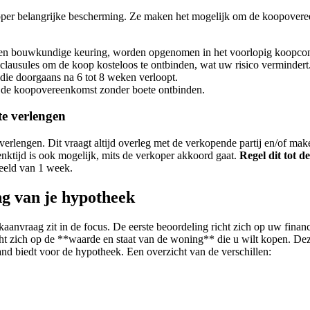
er belangrijke bescherming. Ze maken het mogelijk om de koopovereenk
een bouwkundige keuring, worden opgenomen in het voorlopig koopcont
clausules om de koop kosteloos te ontbinden, wat uw risico vermindert
die doorgaans na 6 tot 8 weken verloopt.
 de koopovereenkomst zonder boete ontbinden.
te verlengen
lengen. Dit vraagt altijd overleg met de verkopende partij en/of makel
ktijd is ook mogelijk, mits de verkoper akkoord gaat.
Regel dit tot 
eeld van 1 week.
ng van je hypotheek
anvraag zit in de focus. De eerste beoordeling richt zich op uw financi
ht zich op de **waarde en staat van de woning** die u wilt kopen. Deze 
nd biedt voor de hypotheek. Een overzicht van de verschillen: