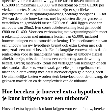
Specifiek voor een aanbouw liggen de kosten tussen minimaal
€15.000 en maximaal €50.000, wat neerkomt op circa €1.300 per
vierkante meter. Naast de bouwkosten zijn er specifieke
kostenposten. De vergunningsaanvraag bedraagt doorgaans 1% tot
2% van de totale bouwkosten, met legeskosten die per gemeente
verschillen en gemiddeld tussen €700 en €1.400 liggen voor een
aanbouw van 20m2. Een constructieberekening kost gemiddeld
€800 tot €1.400. Voor een verbouwing met vergunningsplicht moet
u rekening houden met minimale kosten van €5.000, inclusief
bouwtekeningen en constructieberekening. Het meefinancieren van
een uitbouw via uw hypotheek brengt ook extra kosten met zich
mee, zoals een notarisbezoek. Een belangrijke voorwaarde is dat de
rentekosten voor de financiering van een aan- of uitbouw fiscaal
aftrekbaar zijn, mits de uitbouw een verbetering aan de woning
betreft. Overig meerwerk, zoals het verleggen van leidingen of een
niet-standaardkeuken, wordt vaak gedeeltelijk meegefinancierd,
maar houd er rekening mee dat u hiervoor eigen geld nodig heeft.
De uiteindelijke kosten worden sterk beïnvloed door de omvang, de
gekozen materialen en de complexiteit van de uitbouw.
Hoe bereken je hoeveel extra hypotheek
je kunt krijgen voor een uitbouw?
Hoeveel extra hypotheek u kunt krijgen voor een uitbouw, berekent