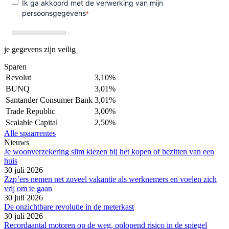
je gegevens zijn veilig
Sparen
Revolut
3,10%
BUNQ
3,01%
Santander Consumer Bank
3,01%
Trade Republic
3,00%
Scalable Capital
2,50%
Alle spaarrentes
Nieuws
Je woonverzekering slim kiezen bij het kopen of bezitten van een
huis
30 juli 2026
Zzp’ers nemen net zoveel vakantie als werknemers en voelen zich
vrij om te gaan
30 juli 2026
De onzichtbare revolutie in de meterkast
30 juli 2026
Recordaantal motoren op de weg, oplopend risico in de spiegel