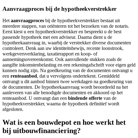
Aanvraagproces bij de hypotheekverstrekker
Het
aanvraagproces
bij de hypotheekverstrekker bestaat uit
meerdere stappen, van oriënteren tot het bezoeken van de notaris.
Eerst kiest u een hypotheekverstrekker en bespreekt u de best
passende hypotheek met een adviseur. Daarna dient u de
hypotheekaanvraag in, waarbij de verstrekker diverse documenten
controleert. Denk aan uw identiteitsbewijs, recente loonstrook,
werkgeversverklaring, taxatierapport en koop- of
aannemingsovereenkomst. Ook aanvullende stukken zoals de
aangifte inkomstenbelasting en een rekeningafschrift voor eigen geld
kunnen nodig zijn. Na goedkeuring van de documenten ontvangt u
een
renteaanbod
, dat u vervolgens ondertekent. Gemiddeld
ontvangt u dit aanbod binnen twee werkdagen na goedkeuring van
de documenten. De hypotheekaanvraag wordt beoordeeld na het
aanleveren van alle benodigde documenten en akkoord op het
renteaanbod. U ontvangt dan een
bindende offerte
van de
hypotheekverstrekker, waarna de hypotheek definitief wordt
afgesloten.
Wat is een bouwdepot en hoe werkt het
bij uitbouwfinanciering?