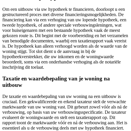
Om een uitbouw via uw hypotheek te financieren, doorloopt u een
gestructureerd proces met diverse financieringsmogelijkheden. De
financiering kan via een verhoging van uw lopende hypotheek, een
tweede hypotheek, of andere speciale verbouwingsleningen, wat
voor huiseigenaren met een bestaande hypotheek vaak de meest
gekozen route is. Dit begint met de voorbereiding en het verzamelen
van benodigde documenten, waarbij een taxatierapport vaak vereist
is. De hypotheek kan alleen verhoogd worden als de waarde van de
woning stijgt. Tot slot dient u de aanvraag in bij de
hypotheekverstrekker, die uw inkomen en de woningwaarde
beoordeelt, soms via een onderhandse verhoging als de notariële
inschrijving dit toelaat.
Taxatie en waardebepaling van je woning na
uitbouw
De taxatie en waardebepaling van uw woning na een uitbouw is
cruciaal. Een gekwalificeerde en erkend taxateur stelt de verwachte
marktwaarde van uw woning vast. Dit gebeurt zowel vóór als ná de
verbouwing, op basis van uw verbouwingsspecificatie. De taxateur
evalueert de woningwaarde en stelt een taxatierapport op. Dit
rapport toont de marktwaarde vóór en ná de verbouwing aan. Het is
essentieel als u de verbouwing deels met uw hypotheek financiert.