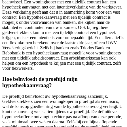
baanwissel. Een woningkoper met een tijdelijk contract kan een
hypotheek aanvragen met een intentieverklaring van de werkgever.
Deze verklaring geeft aan dat u in aanmerking komt voor een vast
contract. Een hypotheekaanvraag met een tijdelijk contract is
mogelijk onder voorwaarden van banken, die kijken naar de
stabiliteit en continuïteit van uw inkomen. Ook bij reguliere
geldverstrekkers kunt u met een tijdelijk contract een hypotheek
krijgen, mits er een intentie is voor onbepaalde tijd. Een alternatief is
een flexinkomen berekend over de laatste drie jaar, of een UWV
Verzekeringsbericht. Zelfs bij banken zoals Triodos Bank en
Rabobank is een hypotheekaanvraag mogelijk voor woningkopers
met een tijdelijk arbeidscontract. Een arbeidsmarktscan kan ook
helpen om een hypotheek te krijgen met een tijdelijk contract, zelfs
voor flexwerkers.
Hoe beïnvloedt de proeftijd mijn
hypotheekaanvraag?
De proeftijd beïnvloedt uw hypotheekaanvraag aanzienlijk.
Geldverstrekkers zien een woningkoper in proeftijd als een risico,
wat de kans op goedkeuring van de hypotheekaanvraag verlaagt. U
kunt de aanvraag wel starten tijdens uw proeftijd. De definitieve
hypotheekofferte ontvangt u echter pas na afloop van deze periode,
vaak minimaal twee weken daarna. Zelfs bij een bijna aflopende
proeftijd wordt uw aanvraag beoordeeld op de mogelijkheid tot een