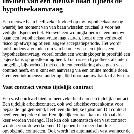
Invloed van een nieuwe baan tijdens de
hypotheekaanvraag
Een nieuwe baan heeft zeker invloed op uw hypotheekaanvraag,
waarbij het moment van van baan wisselen cruciaal is voor het
veiligheidsperspectief. Hoewel een woningkoper met een nieuwe
baan een hypotheekaanvraag mag starten, loopt u een verhoogd
risico op afwijzing of een langere acceptatieperiode. Het wordt
huishoudens afgeraden om van baan te wisselen tijdens een
hypotheekaanvraag, vooral omdat een woningkoper in proeftijd een
lagere kans op goedkeuring heeft. Toch is een hypotheek afsluiten
mogelijk, bijvoorbeeld met een intentieverklaring als u geen vast
contract heeft, en u kunt een aanvraag via een online module doen.
Geef een inkomensverandering altijd door aan uw bank of adviseur.
Vast contract versus tijdelijk contract
Een
vast contract
biedt u meer zekerheid dan een tijdelijk contract.
Een tijdelijk arbeidscontract, ook wel arbeidsovereenkomst voor
bepaalde tijd genoemd, heeft een duidelijke tijdsduur. Dit contract
heeft een beperkte duur. Een tijdelijk contract kan maximaal drie
keer worden verlengd. Het kan ook automatisch een vast contract
worden voor de werknemer. Dit gebeurt na meer dan drie
opvolgende contracten. Ook wordt het automatisch vast wanneer de