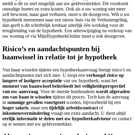
meldt u dit zo snel mogelijk aan uw geldverstrekker. Dit voorkomt
onnodige boetes en extra kosten. Ook als u uw woning niet meer
zelf bewoont, maar gaat verhuren, moet u dit doorgeven. Wilt u uw
hypotheek meenemen naar een nieuw huis via de Verhuisregeling,
dan geeft u dit schriftelijk kenbaar uiterlijk één werkdag voor de
terugbetaling van de hypotheek. Een adreswijziging na verkoop van
uw woning of via MijnHypotheekOnline moet u ook doorgeven.
Risico’s en aandachtspunten bij
baanwissel in relatie tot je hypotheek
Van baan wisselen tijdens een hypotheekaanvraag brengt risico’s en
aandachtspunten met zich mee. U loopt een
verhoogd risico op
langere of lastigere acceptatie
van uw hypotheek, want het
moment van baanwissel beïnvloedt het veiligheidsperspectief
van uw aanvraag
. Voor de meeste huishoudens
wordt afgeraden
om van baan te wisselen
tijdens dit proces. Toch kan de aanvraag
in
sommige gevallen voortgezet
worden, bijvoorbeeld bij een
hoger salaris
, maar een
tijdelijk arbeidscontract
of
inkomensvermindering
vraagt om extra aandacht. U dient altijd
eerlijk informatie te delen met uw hypotheekadviseur
en contact
op te nemen met uw geldverstrekker.