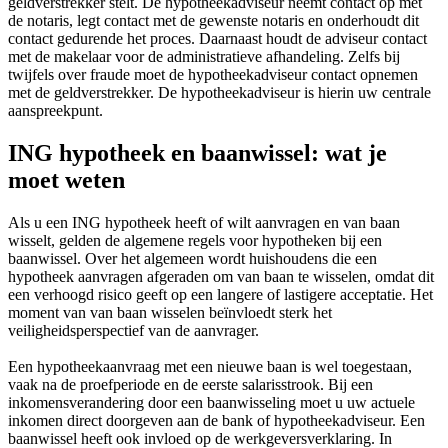
geldverstrekker stelt. De hypotheekadviseur neemt contact op met
de notaris, legt contact met de gewenste notaris en onderhoudt dit
contact gedurende het proces. Daarnaast houdt de adviseur contact
met de makelaar voor de administratieve afhandeling. Zelfs bij
twijfels over fraude moet de hypotheekadviseur contact opnemen
met de geldverstrekker. De hypotheekadviseur is hierin uw centrale
aanspreekpunt.
ING hypotheek en baanwissel: wat je
moet weten
Als u een ING hypotheek heeft of wilt aanvragen en van baan
wisselt, gelden de algemene regels voor hypotheken bij een
baanwissel. Over het algemeen wordt huishoudens die een
hypotheek aanvragen afgeraden om van baan te wisselen, omdat dit
een verhoogd risico geeft op een langere of lastigere acceptatie. Het
moment van van baan wisselen beïnvloedt sterk het
veiligheidsperspectief van de aanvrager.
Een hypotheekaanvraag met een nieuwe baan is wel toegestaan,
vaak na de proefperiode en de eerste salarisstrook. Bij een
inkomensverandering door een baanwisseling moet u uw actuele
inkomen direct doorgeven aan de bank of hypotheekadviseur. Een
baanwissel heeft ook invloed op de werkgeversverklaring. In