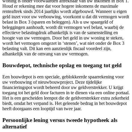
woning is onder voorwaarden aftrekbaar van uw inkomen in Box 1.
Houd er rekening mee dat voor hogere inkomens de maximale
renteaftrek sinds 2014 jaarlijks wordt afgebouwd. Wanneer u eigen
geld inzet voor uw verbouwing, voorkomt u dat dit vermogen wordt
belast in Box 3 (sparen en beleggen). Als u uw spaargeld of
beleggingen aanhoudt, wordt dit vermogen wel belast, waarbij de
effectieve belastingdruk afhankelijk is van de samenstelling en
hoogte van uw vermogen. Door het geld in uw woning te steken,
wordt het vermogen omgezet in ‘stenen’, wat niet onder de Box 3
belasting valt. Dit kan een aanzienlijk fiscaal voordeel zijn,
afhankelijk van de omvang van uw vermogen.
Bouwdepot, technische opslag en toegang tot geld
Een bouwdepot is een speciale, geblokkeerde spaarrekening voor
uw verbouwing of nieuwbouwproject. Deze tijdelijke
financieringspot wordt beheerd door uw geldverstrekker. U krijgt
toegang tot het geld door facturen in te dienen via een online portaal.
Het is een gescheiden leenpot die de geldverstrekker extra zekerheid
biedt, omdat het verpand is. Het geleende bedrag in het bouwdepot
heeft doorgaans een looptijd van twee jaar.
Persoonlijke lening versus tweede hypotheek als
alternatief