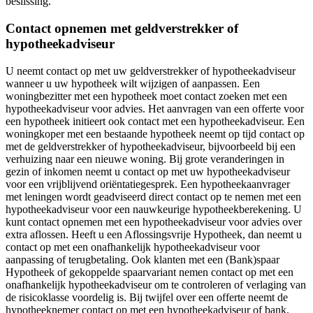
beslissing.
Contact opnemen met geldverstrekker of
hypotheekadviseur
U neemt contact op met uw geldverstrekker of hypotheekadviseur
wanneer u uw hypotheek wilt wijzigen of aanpassen. Een
woningbezitter met een hypotheek moet contact zoeken met een
hypotheekadviseur voor advies. Het aanvragen van een offerte voor
een hypotheek initieert ook contact met een hypotheekadviseur. Een
woningkoper met een bestaande hypotheek neemt op tijd contact op
met de geldverstrekker of hypotheekadviseur, bijvoorbeeld bij een
verhuizing naar een nieuwe woning. Bij grote veranderingen in
gezin of inkomen neemt u contact op met uw hypotheekadviseur
voor een vrijblijvend oriëntatiegesprek. Een hypotheekaanvrager
met leningen wordt geadviseerd direct contact op te nemen met een
hypotheekadviseur voor een nauwkeurige hypotheekberekening. U
kunt contact opnemen met een hypotheekadviseur voor advies over
extra aflossen. Heeft u een Aflossingsvrije Hypotheek, dan neemt u
contact op met een onafhankelijk hypotheekadviseur voor
aanpassing of terugbetaling. Ook klanten met een (Bank)spaar
Hypotheek of gekoppelde spaarvariant nemen contact op met een
onafhankelijk hypotheekadviseur om te controleren of verlaging van
de risicoklasse voordelig is. Bij twijfel over een offerte neemt de
hypotheeknemer contact op met een hypotheekadviseur of bank.