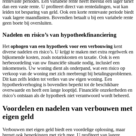
rentevaste periodes. Een variabele rente heeft meestal een lager tarief
dan een vaste rente. U profiteert direct van rentedalingen, wat kan
leiden tot besparing van geld. Ook een korte rentevaste periode biedt
vaak lagere maandlasten. Bovendien betaalt u bij een variabele rente
geen boete bij oversluiten.
Nadelen en risico’s van hypotheekfinanciering
Het
ophogen van een hypotheek voor een verbouwing
kent
diverse nadelen en risico’s. U krijgt te maken met extra regelwerk en
bijkomende kosten, zoals notariskosten en taxatie. Ook is een
herbeoordeling van uw financiële situatie nodig, inclusief een
inkomenseis. Uw woning dient als onderpand, wat een risico op
verkoop van de woning met zich meebrengt bij betalingsproblemen.
Dit kan zelfs leiden tot verlies van uw eigen woning. Een
hypotheekverhoging is bovendien beperkt tot de beschikbare
overwaarde en heeft een lange looptijd. Financiële onzekerheden en
risico’s ontstaan als de hypotheek niet verantwoord wordt beheerd.
Voordelen en nadelen van verbouwen met
eigen geld
Verbouwen met eigen geld biedt een voordelige oplossing, maar
brengt ook beperkingen met zich mee. U profiteert van lagere