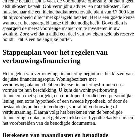
en rente betalen. Dit is vaak de voordeligste oplossing, omdat u geen
afsluitkosten betaalt. Ook vermijdt u advies- en notariskosten. Een
huiseigenaar die een kleine badkamerrenovatie plant van €7.000 kan
dit bijvoorbeeld direct met spaargeld betalen. Het is een goede keuze
wanneer u het spaargeld lange tijd niet nodig heeft. Bovendien is
spaargeld de meest voordelige manier om te investeren in uw
woning. Zorg wel dat u altijd een deel van uw eigen geld als reserve
houdt – dit is een belangrijke buffer.
Stappenplan voor het regelen van
verbouwingsfinanciering
Het regelen van verbouwingsfinanciering begint met het kiezen van
de juiste financieringsoptie. Woningbezitters met
verbouwingsplannen hebben diverse financieringsbronnen en -
vormen tot hun beschikking. U kunt de woningverbouwing
financieren met spaargeld, een doorlopend krediet, een persoonlijke
lening, een extra hypotheek of een tweede hypotheek, of door de
bestaande hypotheek te verhogen, vooral bij verbouwing of
verduurzaming. Daarna volgt het berekenen van de benodigde
financiering, contact met geldverstrekkers of hypotheekadviseurs en
het voorbereiden van de benodigde documenten.
Berekenen van maandlasten en benodigde