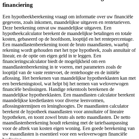
financiering
Een hypotheekberekening vraagt om informatie over uw financiële
gegevens, zoals inkomen, maandelijkse uitgaven en rentetarieven.
Deze berekening omvat uw maandelijkse uitgaven. Een
hypotheekcalculator berekent de maandelijkse betalingen en totale
kosten, gebaseerd op de hoofdsom, looptijd en het rentepercentage.
Een maandlastenberekening toont de bruto maandlasten, waarbij
rekening wordt gehouden met het type hypotheek, zoals annuïtair of
lineair, en de optie om eigen geld in te leggen. Een
financieringscalculator biedt de mogelijkheid om een
maandlastenberekening in te voeren, met parameters zoals de
looptijd van de vaste rentevoet, de rentehoogte en de initiële
aflossing. Het berekenen van maandelijkse hypotheeklasten kan met
een berekeningstool, wat helpt bij het nemen van weloverwogen
financiële beslissingen. Handige rekentools berekenen de
maandelijkse hypotheeklasten. Een maandlasten calculator berekent
maandelijkse kredietlasten voor diverse leenvormen,
aflossingstermijnen en leninghoogtes. De maandlasten calculator
berekent de hypotheek maandlasten voor annuïtaire of lineaire
hypotheken, en toont zowel bruto als netto maandlasten. De netto
maandlastenberekening houdt rekening met de tariefsaanpassing
voor de aftrek van kosten eigen woning. Een goede berekening van
uw maandlasten is essentieel voor een weloverwogen financiële