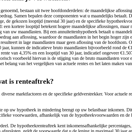
enoemd, bestaan uit twee hoofdonderdelen: de maandelijkse aflossing 
e bedrag. Samen bepalen deze componenten wat u maandelijks betaalt. 
tage, de gekozen looptijd (meestal 30 jaar) en de specifieke hypotheek
d: een kortere looptijd betekent hogere maandelijkse aflossingen, maar
g van uw maandlasten. Bij een annuïteitenhypotheek betaalt u maandelij
t bedrag aan aflossing, waardoor de maandlasten in het begin hoger zijn
t resulteert in lage maandlasten maar geen aflossing van de hoofdsom.
jaar, kunnen de indicatieve bruto maandlasten bijvoorbeeld rond de €1.
ente van 4,35% en een looptijd van 30 jaar, indicatief ongeveer €1.507 
orisch voorbeeld hiervan is de stijging van de bruto maandlasten voo
het belang van het vergelijken van actuele rentes en het laten maken van
t is renteaftrek?
diverse marktfactoren en de specifieke geldverstrekker. Voor actuele r
rente op uw hypotheek in mindering brengt op uw belastbaar inkomen. D
specifieke voorwaarden, afhankelijk van de hypotheekvoorwaarden en de
ordeel. De hypotheekrenteaftrek kent inkomensafhankelijke percentages
afgesloten, geldt de voorwaarde dat u de lening in maximaal 30 jaar an