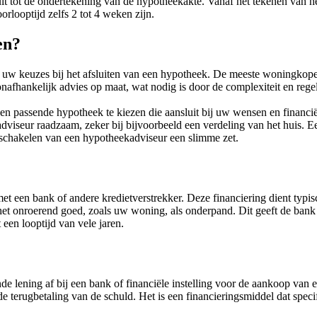
ult tot de ondertekening van de hypotheekakte. Vanaf het tekenen van he
rlooptijd zelfs 2 tot 4 weken zijn.
en?
 uw keuzes bij het afsluiten van een hypotheek. De meeste woningkoper
onafhankelijk advies op maat, wat nodig is door de complexiteit en rege
n een passende hypotheek te kiezen die aansluit bij uw wensen en financ
 adviseur raadzaam, zeker bij bijvoorbeeld een verdeling van het huis. E
nschakelen van een hypotheekadviseur een slimme zet.
 met een bank of andere kredietverstrekker. Deze financiering dient typ
et onroerend goed, zoals uw woning, als onderpand. Dit geeft de bank 
een looptijd van vele jaren.
de lening af bij een bank of financiële instelling voor de aankoop van 
de terugbetaling van de schuld. Het is een financieringsmiddel dat sp