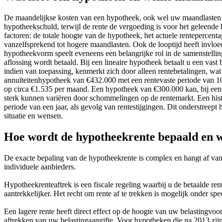
De maandelijkse kosten van een hypotheek, ook wel uw maandlasten g
hypotheekschuld, terwijl de rente de vergoeding is voor het geleend
factoren: de totale hoogte van de hypotheek, het actuele rentepercen
vanzelfsprekend tot hogere maandlasten. Ook de looptijd heeft invloe
hypotheekvorm speelt eveneens een belangrijke rol in de samenstellin
aflossing wordt betaald. Bij een lineaire hypotheek betaalt u een vas
indien van toepassing, kenmerkt zich door alleen rentebetalingen, wa
annuïteitenhypotheek van €432.000 met een rentevaste periode van 10 
op circa €1.535 per maand. Een hypotheek van €300.000 kan, bij een r
sterk kunnen variëren door schommelingen op de rentemarkt. Een hist
periode van een jaar, als gevolg van rentestijgingen. Dit onderstreept 
situatie en wensen.
Hoe wordt de hypotheekrente bepaald en wa
De exacte bepaling van de hypotheekrente is complex en hangt af van 
individuele aanbieders.
Hypotheekrenteaftrek is een fiscale regeling waarbij u de betaalde 
aantrekkelijker. Het recht om rente af te trekken is mogelijk onder 
Een lagere rente heeft direct effect op de hoogte van uw belastingvo
aftrekken van uw belastingaangifte. Voor hypotheken die na 2013 zijn 