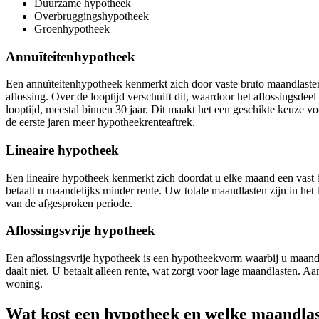
Duurzame hypotheek
Overbruggingshypotheek
Groenhypotheek
Annuïteitenhypotheek
Een annuïteitenhypotheek kenmerkt zich door vaste bruto maandlasten g
aflossing. Over de looptijd verschuift dit, waardoor het aflossingsde
looptijd, meestal binnen 30 jaar. Dit maakt het een geschikte keuze v
de eerste jaren meer hypotheekrenteaftrek.
Lineaire hypotheek
Een lineaire hypotheek kenmerkt zich doordat u elke maand een vast be
betaalt u maandelijks minder rente. Uw totale maandlasten zijn in he
van de afgesproken periode.
Aflossingsvrije hypotheek
Een aflossingsvrije hypotheek is een hypotheekvorm waarbij u maandel
daalt niet. U betaalt alleen rente, wat zorgt voor lage maandlasten. 
woning.
Wat kost een hypotheek en welke maandlas