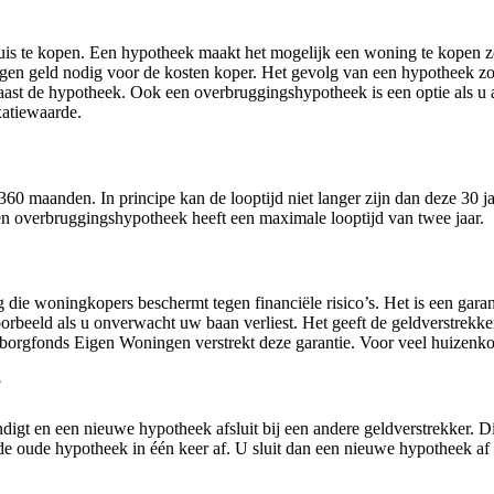
uis te kopen. Een hypotheek maakt het mogelijk een woning te kopen zo
 eigen geld nodig voor de kosten koper. Het gevolg van een hypotheek z
aast de hypotheek. Ook een overbruggingshypotheek is een optie als u
xatiewaarde.
60 maanden. In principe kan de looptijd niet langer zijn dan deze 30 ja
Een overbruggingshypotheek heeft een maximale looptijd van twee jaar.
ie woningkopers beschermt tegen financiële risico’s. Het is een gara
beeld als u onverwacht uw baan verliest. Het geeft de geldverstrekke
arborgfonds Eigen Woningen verstrekt deze garantie. Voor veel huizen
?
igt en een nieuwe hypotheek afsluit bij een andere geldverstrekker. D
 de oude hypotheek in één keer af. U sluit dan een nieuwe hypotheek af