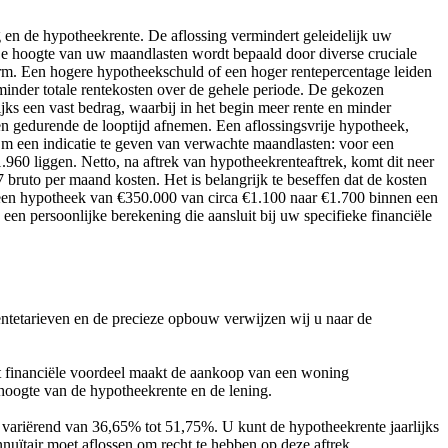
en de hypotheekrente. De aflossing vermindert geleidelijk uw
De hoogte van uw maandlasten wordt bepaald door diverse cruciale
vorm. Een hogere hypotheekschuld of een hoger rentepercentage leiden
 minder totale rentekosten over de gehele periode. De gekozen
ks een vast bedrag, waarbij in het begin meer rente en minder
 en gedurende de looptijd afnemen. Een aflossingsvrije hypotheek,
 Om een indicatie te geven van verwachte maandlasten: voor een
960 liggen. Netto, na aftrek van hypotheekrenteaftrek, komt dit neer
bruto per maand kosten. Het is belangrijk te beseffen dat de kosten
r een hypotheek van €350.000 van circa €1.100 naar €1.700 binnen een
 een persoonlijke berekening die aansluit bij uw specifieke financiële
entetarieven en de precieze opbouw verwijzen wij u naar de
it financiële voordeel maakt de aankoop van een woning
 hoogte van de hypotheekrente en de lening.
, variërend van 36,65% tot 51,75%. U kunt de hypotheekrente jaarlijks
nuïtair moet aflossen om recht te hebben op deze aftrek.