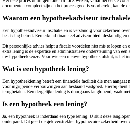
Het hele proces duurt gemiddeld 4 tot 8 weken, vanaf het eerste cons
documenten compleet zijn en het proces goed is voorbereid, kan de doo
Waarom een hypotheekadviseur inschakel
Een hypotheekadviseur inschakelen is verstandig voor zekerheid over
beslissing betreft. Een erkend financieel adviseur biedt deskundig en 
Dit persoonlijke advies helpt u fiscale voordelen niet mis te lopen e
extra lening is de expertise en administratieve ondersteuning van een
uw hypotheekkeuze. Voor wie een nieuwe hypotheek afsluit, is het i
Wat is een hypotheek lening?
Een hypotheeklening betreft een financiële faciliteit die men aangaat
voor ingrijpende verbouwingen aan bestaand vastgoed. Hierbij dient h
terugbetalen. Een dergelijke lening is doorgaans langlopend, vaak met 
Is een hypotheek een lening?
Ja, een hypotheek is inderdaad een type lening. U sluit deze langlopen
onderpand. Dit geeft de geldverstrekker hypothecaire zekerheid over 