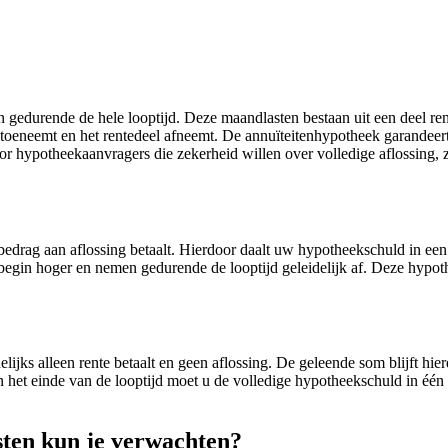
edurende de hele looptijd. Deze maandlasten bestaan uit een deel rente
el toeneemt en het rentedeel afneemt. De annuïteitenhypotheek garandee
oor hypotheekaanvragers die zekerheid willen over volledige aflossing,
drag aan aflossing betaalt. Hierdoor daalt uw hypotheekschuld in een r
t begin hoger en nemen gedurende de looptijd geleidelijk af. Deze hypo
ijks alleen rente betaalt en geen aflossing. De geleende som blijft hi
Aan het einde van de looptijd moet u de volledige hypotheekschuld in éé
ten kun je verwachten?