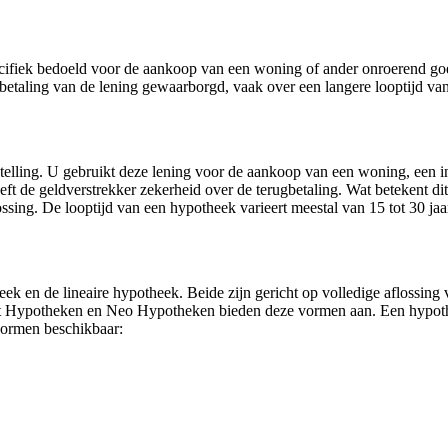
specifiek bedoeld voor de aankoop van een woning of ander onroerend g
etaling van de lening gewaarborgd, vaak over een langere looptijd van 
instelling. U gebruikt deze lening voor de aankoop van een woning, een 
t de geldverstrekker zekerheid over de terugbetaling. Wat betekent dit i
ossing. De looptijd van een hypotheek varieert meestal van 15 tot 30 jaa
 en de lineaire hypotheek. Beide zijn gericht op volledige aflossing 
 Hypotheken en Neo Hypotheken bieden deze vormen aan. Een hypotheek
vormen beschikbaar: