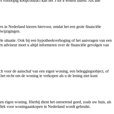
t voorlopig koopcontract kan het 3 tot 4 weken duren. Als alle
s in Nederland kiezen hiervoor, omdat het een grote financiële
lwijzigingen.
iële situatie. Ook bij een hypotheekverhoging of het aanvragen van een
en adviseur moet u altijd informeren over de financiële gevolgen van
isch voor de aanschaf van een eigen woning, een beleggingsobject, of
het recht om de woning te verkopen als u de lening niet kunt
een eigen woning. Hierbij dient het onroerend goed, zoals uw huis, als
ecifiek voor woningaankopen in Nederland wordt gebruikt.