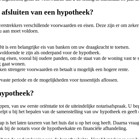
 afsluiten van een hypotheek?
rstrekkers verschillende voorwaarden en eisen. Deze zijn er om zeker te
 u aan moet voldoen.
t is een belangrijke eis van banken om uw draagkracht te toetsen.
oldoende te zijn als onderpand voor de hypotheek.
eisen, vooral bij oudere panden, om de staat van de woning vast te st
g gaat wonen.
ken strengere voorwaarden en betaalt u mogelijk een hogere rente.
vaste periode en de mogelijkheden voor tussentijds aflossen.
hypotheek?
ppen, van uw eerste oriëntatie tot de uiteindelijke notarisafspraak. U 
elpt u bij het bepalen van de samenstelling van uw hypotheek en geeft e
 is het laten taxeren van het huis dat u op het oog heeft. Daarna vraa
k bij de notaris voor de hypotheekakte en financiële afhandeling.