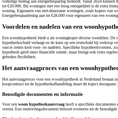
volledige bedrag aan energiebesparing besteedt. Vanaf 2024 kunnen h
tot €20.000. Bij woningen met een hoog energielabel is de extra le
woning. Eigenaren van niet-duurzame woningen, zoals kopers van wo
Energiebespaarlening aan tot €28.000 voor eigenaren van een woning.
Voordelen en nadelen van een woonhypoth
Een woonhypotheek biedt u als woningkoper diverse voordelen. De rent
hypotheekschuld verlaagt en de kans op een restschuld bij verkoop ve
vast te zetten kent voor- en nadelen. Specifieke hypotheekvormen, zo
hypotheek geeft meer financiële ruimte, maar brengt ook extra rege
geboden flexibiliteit.
Het aanvraagproces van een woonhypothee
Het aanvraagproces voor een woonhypotheek in Nederland bestaat uit me
koopcontract tot de hypotheekafhandeling duurt dit traject doorgaans
Benodigde documenten en informatie
Voor een
woon hypotheekaanvraag
heeft u specifieke documenten 
vereist. Een motiveringsdocument behoort eveneens tot de benodigde 