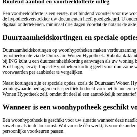
Bindend aanbod en voorbeeldofferte uitleg
Een voorbeeldofferte is een eerste, niet-bindend voorstel voor uw w
de hypotheekverstrekker uw documenten heeft goedgekeurd. U ondertek
digitaal ondertekenen, minimaal drie dagen voordat de notaris de akte 
Duurzaamheidskortingen en speciale optie
Duurzaamheidskortingen op woonhypotheken maken verduurzaming fina
hypotheekrente via de Duurzaam Wonen Hypotheek. Rabobank-klanten 
bij ING kunt u een duurzaamheidskorting aanvragen als uw woning bi
B of hoger, terwijl Impact Hypotheken korting geeft voor duurzame 
voorwaarden per aanbieder te vergelijken.
Naast kortingen zijn er speciale opties, zoals de Duurzaam Wonen H
woningwaarde bedragen en is specifiek bedoeld voor het financieren 
Wonen Hypotheek zelf, omdat dit deel al een aantrekkelijk rentetarief 
Wanneer is een woonhypotheek geschikt vo
Een woonhypotheek is geschikt voor uw situatie wanneer deze naadlo
zowel nu als in de toekomst. Wat voor de één werkt, is voor de ander
persoonlijke voorkeuren passen.