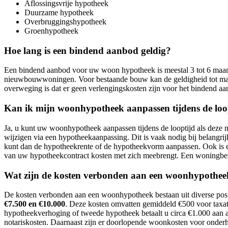
Aflossingsvrije hypotheek
Duurzame hypotheek
Overbruggingshypotheek
Groenhypotheek
Hoe lang is een bindend aanbod geldig?
Een bindend aanbod voor uw woon hypotheek is meestal 3 tot 6 maande
nieuwbouwwoningen. Voor bestaande bouw kan de geldigheid tot maxi
overweging is dat er geen verlengingskosten zijn voor het bindend aa
Kan ik mijn woonhypotheek aanpassen tijdens de loo
Ja, u kunt uw woonhypotheek aanpassen tijdens de looptijd als deze 
wijzigen via een hypotheekaanpassing. Dit is vaak nodig bij belangrij
kunt dan de hypotheekrente of de hypotheekvorm aanpassen. Ook is ee
van uw hypotheekcontract kosten met zich meebrengt. Een woningbez
Wat zijn de kosten verbonden aan een woonhypothe
De kosten verbonden aan een woonhypotheek bestaan uit diverse poste
€7.500 en €10.000
. Deze kosten omvatten gemiddeld €500 voor taxat
hypotheekverhoging of tweede hypotheek betaalt u circa €1.000 aan
notariskosten. Daarnaast zijn er doorlopende woonkosten voor onderho