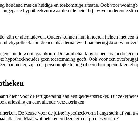
ng houdend met de huidige en toekomstige situatie. Ook voor woningb
or aangepaste hypotheekvoorwaarden die beter bij uw veranderende situa
atie, zijn er alternatieven. Ouders kunnen hun kinderen helpen met een f
iliehypotheek kan dienen als alternatieve financieringsbron wanneer u 
gen aan de woningaankoop. De familiebank hypotheek is hierbij een alt
rste hypotheekhouder geen toestemming geeft. Ook voor een overbruggin
aanbieder, zijn een persoonlijke lening of een doorlopend krediet opti
otheken
and dient voor de terugbetaling aan een geldverstrekker. Dit zekerheid
ook aflossing en aanvullende verzekeringen.
merken. De keuze voor de juiste hypotheekvorm hangt sterk af van uw p
aandlasten. Maar wat betekenen deze termen precies voor u?