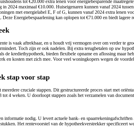
uishoudens tot €20.000 extra lenen voor energiebesparende maatregele
ning in 2024 maximaal €10.000. Huiseigenaren kunnen vanaf 2024 tusse
ningen met energielabel E, F of G, kunnen vanaf 2024 extra lenen vo
 Deze Energiebespaarlening kan oplopen tot €71.000 en biedt lagere re
eek
e is vaak aftrekbaar, en u houdt vrij vermogen over om verder te groeie
rmindert. Toch zijn er ook nadelen. Bij extra terugbetalen op uw hypo
als de krediethypotheek, bieden flexibele opname en aflossing maar heb
lwerk en kosten met zich mee. Voor veel woningkopers wegen de voorde
k stap voor stap
erdere cruciale stappen. Dit gestructureerde proces start met oriëntati
 3 tot 4 weken. U doorloopt stappen zoals het verzamelen van document
en informatie nodig. U levert actuele bank- en spaarrekeningafschrift
stukken. Het rentevoorstel van de hypotheekverstrekker specificeert w