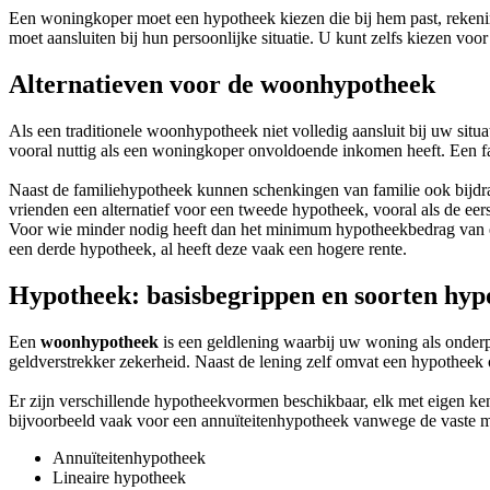
Een woningkoper moet een hypotheek kiezen die bij hem past, rekeni
moet aansluiten bij hun persoonlijke situatie. U kunt zelfs kiezen vo
Alternatieven voor de woonhypotheek
Als een traditionele woonhypotheek niet volledig aansluit bij uw situ
vooral nuttig als een woningkoper onvoldoende inkomen heeft. Een fam
Naast de familiehypotheek kunnen schenkingen van familie ook bijdra
vrienden een alternatief voor een tweede hypotheek, vooral als de ee
Voor wie minder nodig heeft dan het minimum hypotheekbedrag van een 
een derde hypotheek, al heeft deze vaak een hogere rente.
Hypotheek: basisbegrippen en soorten hyp
Een
woonhypotheek
is een geldlening waarbij uw woning als onderp
geldverstrekker zekerheid. Naast de lening zelf omvat een hypotheek 
Er zijn verschillende hypotheekvormen beschikbaar, elk met eigen ken
bijvoorbeeld vaak voor een annuïteitenhypotheek vanwege de vaste m
Annuïteitenhypotheek
Lineaire hypotheek