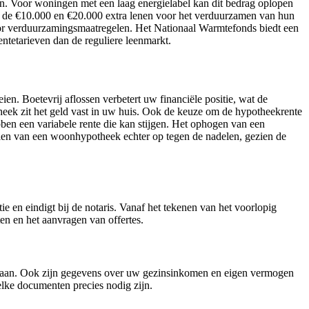
n. Voor woningen met een laag energielabel kan dit bedrag oplopen
n de €10.000 en €20.000 extra lenen voor het verduurzamen van hun
or verduurzamingsmaatregelen. Het Nationaal Warmtefonds biedt een
ntetarieven dan de reguliere leenmarkt.
n. Boetevrij aflossen verbetert uw financiële positie, wat de
theek zit het geld vast in uw huis. Ook de keuze om de hypotheekrente
ben een variabele rente die kan stijgen. Het ophogen van een
len van een woonhypotheek echter op tegen de nadelen, gezien de
e en eindigt bij de notaris. Vanaf het tekenen van het voorlopig
en en het aanvragen van offertes.
en aan. Ook zijn gegevens over uw gezinsinkomen en eigen vermogen
elke documenten precies nodig zijn.