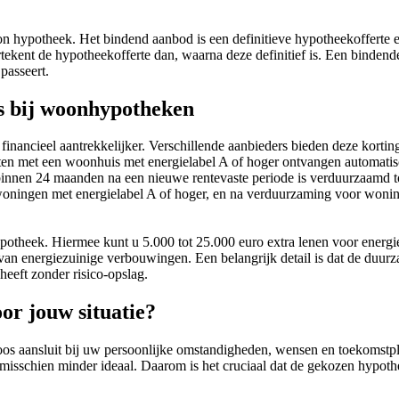
oon hypotheek. Het bindend aanbod is een definitieve hypotheekofferte
ent de hypotheekofferte dan, waarna deze definitief is. Een bindende 
passeert.
s bij woonhypotheken
ncieel aantrekkelijker. Verschillende aanbieders bieden deze korti
met een woonhuis met energielabel A of hoger ontvangen automatisch 
nnen 24 maanden na een nieuwe rentevaste periode is verduurzaamd tot 
woningen met energielabel A of hoger, en na verduurzaming voor wonin
ypotheek. Hiermee kunt u 5.000 tot 25.000 euro extra lenen voor energ
van energiezuinige verbouwingen. Een belangrijk detail is dat de duur
heeft zonder risico-opslag.
or jouw situatie?
os aansluit bij uw persoonlijke omstandigheden, wensen en toekomstpla
 misschien minder ideaal. Daarom is het cruciaal dat de gekozen hypothe