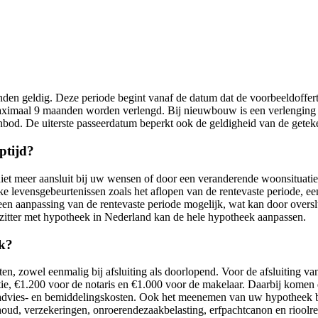
n geldig. Deze periode begint vanaf de datum dat de voorbeeldofferte 
maal 9 maanden worden verlengd. Bij nieuwbouw is een verlenging to
nbod. De uiterste passeerdatum beperkt ook de geldigheid van de geteke
ptijd?
niet meer aansluit bij uw wensen of door een veranderende woonsituati
ke levensgebeurtenissen zoals het aflopen van de rentevaste periode, e
n aanpassing van de rentevaste periode mogelijk, wat kan door oversl
itter met hypotheek in Nederland kan de hele hypotheek aanpassen.
ek?
n, zowel eenmalig bij afsluiting als doorlopend. Voor de afsluiting v
ie, €1.200 voor de notaris en €1.000 voor de makelaar. Daarbij komen
 advies- en bemiddelingskosten. Ook het meenemen van uw hypotheek b
ud, verzekeringen, onroerendezaakbelasting, erfpachtcanon en rioolrec