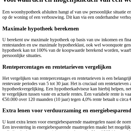
Een woonhypotheek afsluiten hangt af van uw persoonlijke situatie e
op de woning of een verbouwing. Dit kan via een onderhandse verho
Maximale hypotheek berekenen
U berekent uw maximale hypotheek op basis van uw inkomen en financ
rentestanden en uw maximale hypotheeklast, ook wel woonquote gen
hypotheek kan tot 100% van de koopwaarde berekend worden, waarbij 
persoonlijke situaties.
Rentepercentages en rentetarieven vergelijken
Het vergelijken van rentepercentages en rentetarieven is een belangri
rentevaste periodes van 5 tot 30 jaar. Het is cruciaal om rentetarieve
hypotheekvergelijking. Een hypotheekadviseur kan hierbij helpen, net
te vergelijken tussen vaste en actuele rentes. Een variabele rente is v
€50.000 over 120 maanden (10 jaar) tegen 4,0% rente betaalt u circa 
Extra lenen voor verduurzaming en energiebesparen
U kunt extra lenen voor energiebesparende maatregelen naast de n
Een investering in energiebesparende maatregelen maakt het mogelijk 