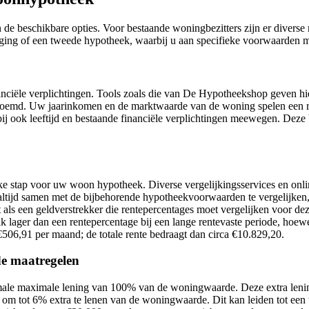
n de beschikbare opties. Voor bestaande woningbezitters zijn er dive
ging of een tweede hypotheek, waarbij u aan specifieke voorwaarden 
iële verplichtingen. Tools zoals die van De Hypotheekshop geven hier
oemd. Uw jaarinkomen en de marktwaarde van de woning spelen een r
ook leeftijd en bestaande financiële verplichtingen meewegen. Deze b
jke stap voor uw woon hypotheek. Diverse vergelijkingsservices en onli
n altijd samen met de bijbehorende hypotheekvoorwaarden te vergelijken,
 als een geldverstrekker die rentepercentages moet vergelijken voor d
aak lager dan een rentepercentage bij een lange rentevaste periode, hoew
€506,91 per maand; de totale rente bedraagt dan circa €10.829,20.
de maatregelen
ormale maximale lening van 100% van de woningwaarde. Deze extra le
om tot 6% extra te lenen van de woningwaarde. Dit kan leiden tot een 