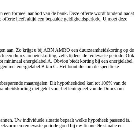
 en een formeel aanbod van de bank. Deze offerte wordt bindend nadat
offerte heeft altijd een bepaalde geldigheidsperiode. U moet deze
ngen aan. Zo krijgt u bij ABN AMRO een duurzaamheidskorting op de
een duurzaamheidskorting, zelfs tijdens de rentevaste periode. Ook
minimaal energielabel A. Obvion biedt korting bij een energielabel
gen met energielabel B t/m G. Het loont dus om de specifieke
iebesparende maatregelen. Dit hypotheekdeel kan tot 106% van de
zaamheidskorting niet geldt voor het leningdeel van de Duurzaam
nnen. Uw individuele situatie bepaalt welke hypotheek passend is,
ekvorm en rentevaste periode goed bij uw financiële situatie en