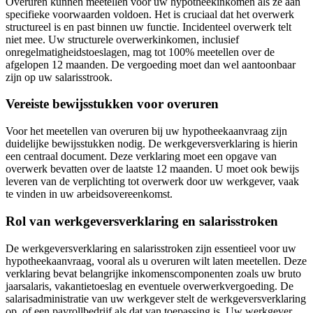
Overuren kunnen meetellen voor uw hypotheekinkomen als ze aan
specifieke voorwaarden voldoen. Het is cruciaal dat het overwerk
structureel is en past binnen uw functie. Incidenteel overwerk telt
niet mee. Uw structurele overwerkinkomen, inclusief
onregelmatigheidstoeslagen, mag tot 100% meetellen over de
afgelopen 12 maanden. De vergoeding moet dan wel aantoonbaar
zijn op uw salarisstrook.
Vereiste bewijsstukken voor overuren
Voor het meetellen van overuren bij uw hypotheekaanvraag zijn
duidelijke bewijsstukken nodig. De werkgeversverklaring is hierin
een centraal document. Deze verklaring moet een opgave van
overwerk bevatten over de laatste 12 maanden. U moet ook bewijs
leveren van de verplichting tot overwerk door uw werkgever, vaak
te vinden in uw arbeidsovereenkomst.
Rol van werkgeversverklaring en salarisstroken
De werkgeversverklaring en salarisstroken zijn essentieel voor uw
hypotheekaanvraag, vooral als u overuren wilt laten meetellen. Deze
verklaring bevat belangrijke inkomenscomponenten zoals uw bruto
jaarsalaris, vakantietoeslag en eventuele overwerkvergoeding. De
salarisadministratie van uw werkgever stelt de werkgeversverklaring
op, of een payrollbedrijf als dat van toepassing is. Uw werkgever