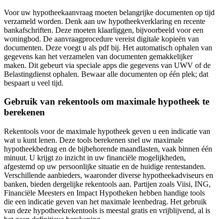
Voor uw hypotheekaanvraag moeten belangrijke documenten op tijd
verzameld worden. Denk aan uw hypotheekverklaring en recente
bankafschriften. Deze moeten klaarliggen, bijvoorbeeld voor een
woningbod. De aanvraagprocedure vereist digitale kopieën van
documenten. Deze voegt u als pdf bij. Het automatisch ophalen van
gegevens kan het verzamelen van documenten gemakkelijker
maken. Dit gebeurt via speciale apps die gegevens van UWV of de
Belastingdienst ophalen. Bewaar alle documenten op één plek; dat
bespaart u veel tijd.
Gebruik van rekentools om maximale hypotheek te
berekenen
Rekentools voor de maximale hypotheek geven u een indicatie van
wat u kunt lenen. Deze tools berekenen snel uw maximale
hypotheekbedrag en de bijbehorende maandlasten, vaak binnen één
minuut. U krijgt zo inzicht in uw financiële mogelijkheden,
afgestemd op uw persoonlijke situatie en de huidige rentestanden.
Verschillende aanbieders, waaronder diverse hypotheekadviseurs en
banken, bieden dergelijke rekentools aan. Partijen zoals Viisi, ING,
Financiële Meesters en Impact Hypotheken hebben handige tools
die een indicatie geven van het maximale leenbedrag. Het gebruik
van deze hypotheekrekentools is meestal gratis en vrijblijvend, al is