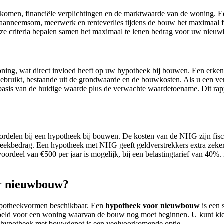
omen, financiële verplichtingen en de marktwaarde van de woning. E
aanneemsom, meerwerk en renteverlies tijdens de bouw het maximaal fin
e criteria bepalen samen het maximaal te lenen bedrag voor uw nieu
g, wat direct invloed heeft op uw hypotheek bij bouwen. Een erkend t
ruikt, bestaande uit de grondwaarde en de bouwkosten. Als u een verb
asis van de huidige waarde plus de verwachte waardetoename. Dit rapp
rdelen bij een hypotheek bij bouwen. De kosten van de NHG zijn fiscaa
eekbedrag. Een hypotheek met NHG geeft geldverstrekkers extra zekerhe
rdeel van €500 per jaar is mogelijk, bij een belastingtarief van 40%. Z
or nieuwbouw?
hypotheekvormen beschikbaar. Een
hypotheek voor nieuwbouw
is een
eld voor een woning waarvan de bouw nog moet beginnen. U kunt kiezen
 hypotheek met bouwdepot is een veelvoorkomende optie.