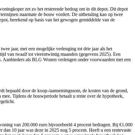
ingkoper zet zo het resterende bedrag om in dit depot. Dit depot
wtermijnen naarmate de bouw vordert. De uitbetaling kan op twee
wdepot, berekend op basis van het gewogen gemiddelde van de
ee jaar, met een mogelijke verlenging tot drie jaar als het
tijd van twaalf tot vierentwintig maanden (gegevens 2025). Een
laats. Aanbieders als BLG Wonen verlengen onder voorwaarden met een
rdt bepaald door de koop-/aannemingssom, de kosten van de grond,
 mee. Tijdens de bouwperiode betaalt u rente over de hypotheek,
gelicht.
oning van 200.000 euro bijvoorbeeld 4 procent bedragen. Bij €1.000
ter dan 10 jaar was deze in 2025 nog 5 procent. Heeft u een rentevaste