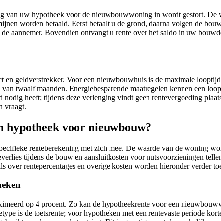
g van uw hypotheek voor de nieuwbouwwoning in wordt gestort. De won
ijnen worden betaald. Eerst betaalt u de grond, daarna volgen de bou
 aan de aannemer. Bovendien ontvangt u rente over het saldo in uw bou
 en geldverstrekker. Voor een nieuwbouwhuis is de maximale looptijd tw
jd van twaalf maanden. Energiebesparende maatregelen kennen een loop
jd nodig heeft; tijdens deze verlenging vindt geen rentevergoeding p
n vraagt.
en hypotheek voor nieuwbouw?
pecifieke renteberekening met zich mee. De waarde van de woning wo
rlies tijdens de bouw en aansluitkosten voor nutsvoorzieningen tellen
ls over rentepercentages en overige kosten worden hieronder verder toe
heken
ximeerd op 4 procent. Zo kan de hypotheekrente voor een nieuwbouww
tetype is de toetsrente; voor hypotheken met een rentevaste periode kor