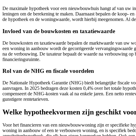
De maximale hypotheek voor een nieuwbouwhuis hangt af van uw ink
leningen om de berekening te maken. Daarnaast bepalen de koop- en 
de hypotheek en de woningwaarde, wordt hierbij meegenomen. Al dez
Invloed van de bouwkosten en taxatiewaarde
De bouwkosten en taxatiewaarde bepalen de marktwaarde van uw wonin
een woning in aanbouw wordt de gecorrigeerde vervangingswaarde geb
na de verbouwing. De taxateur bepaalt de waarde na verbouwing op b
financieringsruimte.
Rol van de NHG en fiscale voordelen
De Nationale Hypotheek Garantie (NHG) biedt belangrijke fiscale voo
aanvragen. In 2025 bedragen deze kosten 0,4% over het totale hypoth
compenseert de NHG-kosten vaak al na enkele jaren. Een netto rentevoo
gunstigere rentetarieven.
Welke hypotheekvormen zijn geschikt vo
Voor het financieren van een nieuwbouwwoning zijn er specifieke 
woning in aanbouw of een te verbouwen woning, en is specifiek bedo
annuïteitenhypotheek, die elk hun eigen kenmerken hebben. Ook een