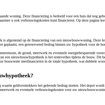
aande woning. Deze financiering is bedoeld voor een huis dat nog ge
armee u ook verbouwingskosten kunt financieren. Op deze pagina lees
ek is afgestemd op de financiering van een nieuwbouwwoning. Deze le
ot geplaatst, een gereserveerd bedrag binnen uw hypotheek voor de b
eemsom, de grond, meerwerk en eventuele energiebesparende voorzien
an een nieuwbouwhypotheek is het renteverlies tijdens de bouw. Dit bet
e bouwrente meefinancieren in de totale hypotheek, wat dubbele woonl
ouwhypotheek?
arin geldverstrekkers het geleende bedrag storten. Het depot wordt af
 meerwerk en eventuele verbouwingskosten voor uw nieuwbouwwoning b