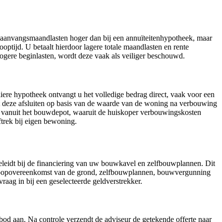
 de aanvangsmaandlasten hoger dan bij een annuïteitenhypotheek, maar
optijd. U betaalt hierdoor lagere totale maandlasten en rente
 hogere beginlasten, wordt deze vaak als veiliger beschouwd.
iere hypotheek ontvangt u het volledige bedrag direct, vaak voor een
 deze afsluiten op basis van de waarde van de woning na verbouwing
 vanuit het bouwdepot, waaruit de huiskoper verbouwingskosten
ftrek bij eigen bewoning.
leidt bij de financiering van uw bouwkavel en zelfbouwplannen. Dit
 koopovereenkomst van de grond, zelfbouwplannen, bouwvergunning
ag in bij een geselecteerde geldverstrekker.
bod aan. Na controle verzendt de adviseur de getekende offerte naar