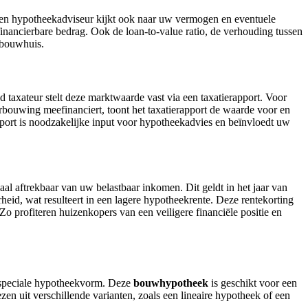
en hypotheekadviseur kijkt ook naar uw vermogen en eventuele
ancierbare bedrag. Ook de loan-to-value ratio, de verhouding tussen
wbouwhuis.
axateur stelt deze marktwaarde vast via een taxatierapport. Voor
ouwing meefinanciert, toont het taxatierapport de waarde voor en
ort is noodzakelijke input voor hypotheekadvies en beïnvloedt uw
l aftrekbaar van uw belastbaar inkomen. Dit geldt in het jaar van
id, wat resulteert in een lagere hypotheekrente. Deze rentekorting
o profiteren huizenkopers van een veiligere financiële positie en
 speciale hypotheekvorm. Deze
bouwhypotheek
is geschikt voor een
 uit verschillende varianten, zoals een lineaire hypotheek of een