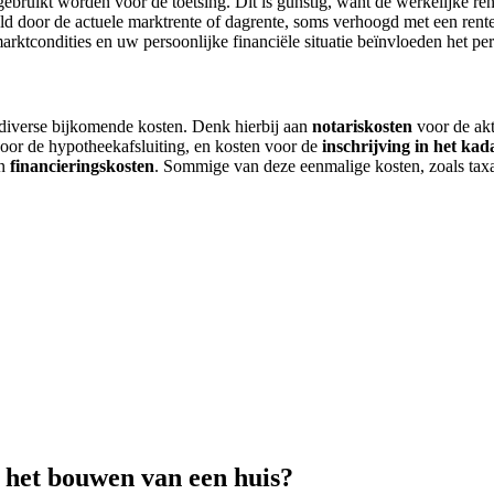
gebruikt worden voor de toetsing. Dit is gunstig, want de werkelijke r
 door de actuele marktrente of dagrente, soms verhoogd met een rente-o
rktcondities en uw persoonlijke financiële situatie beïnvloeden het pe
 diverse bijkomende kosten. Denk hierbij aan
notariskosten
voor de ak
oor de hypotheekafsluiting, en kosten voor de
inschrijving in het kad
n
financieringskosten
. Sommige van deze eenmalige kosten, zoals taxati
 het bouwen van een huis?