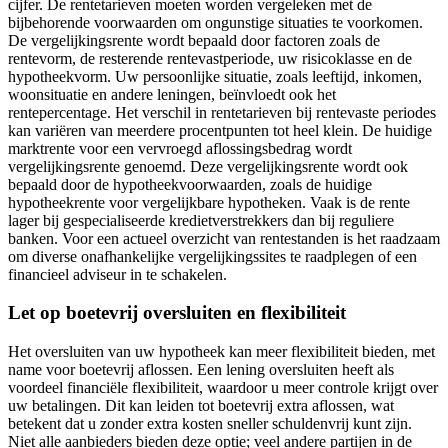
cijfer. De rentetarieven moeten worden vergeleken met de
bijbehorende voorwaarden om ongunstige situaties te voorkomen.
De vergelijkingsrente wordt bepaald door factoren zoals de
rentevorm, de resterende rentevastperiode, uw risicoklasse en de
hypotheekvorm. Uw persoonlijke situatie, zoals leeftijd, inkomen,
woonsituatie en andere leningen, beïnvloedt ook het
rentepercentage. Het verschil in rentetarieven bij rentevaste periodes
kan variëren van meerdere procentpunten tot heel klein. De huidige
marktrente voor een vervroegd aflossingsbedrag wordt
vergelijkingsrente genoemd. Deze vergelijkingsrente wordt ook
bepaald door de hypotheekvoorwaarden, zoals de huidige
hypotheekrente voor vergelijkbare hypotheken. Vaak is de rente
lager bij gespecialiseerde kredietverstrekkers dan bij reguliere
banken. Voor een actueel overzicht van rentestanden is het raadzaam
om diverse onafhankelijke vergelijkingssites te raadplegen of een
financieel adviseur in te schakelen.
Let op boetevrij oversluiten en flexibiliteit
Het oversluiten van uw hypotheek kan meer flexibiliteit bieden, met
name voor boetevrij aflossen. Een lening oversluiten heeft als
voordeel financiële flexibiliteit, waardoor u meer controle krijgt over
uw betalingen. Dit kan leiden tot boetevrij extra aflossen, wat
betekent dat u zonder extra kosten sneller schuldenvrij kunt zijn.
Niet alle aanbieders bieden deze optie; veel andere partijen in de