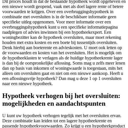
Dit proces houdt in dat de bestaande hypotheek wordt opgeheven en
een nieuwe wordt geopend, vaak met als doel lagere rente of betere
voorwaarden te krijgen. Over een overbruggingshypotheek in
combinatie met oversluiten is in de beschikbare informatie geen
specifieke uitleg opgenomen. Voor meer informatie over een
overbruggingshypotheek kunt u een specifieke informatiepagina
raadplegen of advies inwinnen bij een hypotheekexpert. Een
woningbezitter kan de hypotheek oversluiten, maar moet rekening
houden met extra kosten en een boete bij tussentijds oversluiten.
Denk hierbij aan boeterente en advieskosten. U moet ook letten op
de voorwaarden en kosten van het oversluiten. Het is mogelijk om
de hypotheeklasten te verlagen als de huidige hypotheekrente lager
is dan bij de oorspronkelijke aflossing. Soms mag u zelfs meer lenen
dan op basis van inkomen of woningwaarde is toegestaan, mits het
alleen om oversluiten gaat en niet om een nieuwe aankoop. Heeft u
een aflossingsvrije hypotheek? Dan mag u deze 1 op 1 oversluiten
naar een nieuwe hypotheek.
Hypotheek verhogen bij het oversluiten:
mogelijkheden en aandachtspunten
U kunt uw hypotheek verhogen tegelijk met het oversluiten ervan.
Deze combinatie kan leiden tot een lagere hypotheekrente en
passende hypotheekvoorwaarden. Zo krijgt u een hypotheekproduct