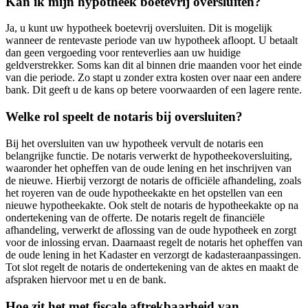
Kan ik mijn hypotheek boetevrij oversluiten?
Ja, u kunt uw hypotheek boetevrij oversluiten. Dit is mogelijk
wanneer de rentevaste periode van uw hypotheek afloopt. U betaalt
dan geen vergoeding voor renteverlies aan uw huidige
geldverstrekker. Soms kan dit al binnen drie maanden voor het einde
van die periode. Zo stapt u zonder extra kosten over naar een andere
bank. Dit geeft u de kans op betere voorwaarden of een lagere rente.
Welke rol speelt de notaris bij oversluiten?
Bij het oversluiten van uw hypotheek vervult de notaris een
belangrijke functie. De notaris verwerkt de hypotheekoversluiting,
waaronder het opheffen van de oude lening en het inschrijven van
de nieuwe. Hierbij verzorgt de notaris de officiële afhandeling, zoals
het royeren van de oude hypotheekakte en het opstellen van een
nieuwe hypotheekakte. Ook stelt de notaris de hypotheekakte op na
ondertekening van de offerte. De notaris regelt de financiële
afhandeling, verwerkt de aflossing van de oude hypotheek en zorgt
voor de inlossing ervan. Daarnaast regelt de notaris het opheffen van
de oude lening in het Kadaster en verzorgt de kadasteraanpassingen.
Tot slot regelt de notaris de ondertekening van de aktes en maakt de
afspraken hiervoor met u en de bank.
Hoe zit het met fiscale aftrekbaarheid van