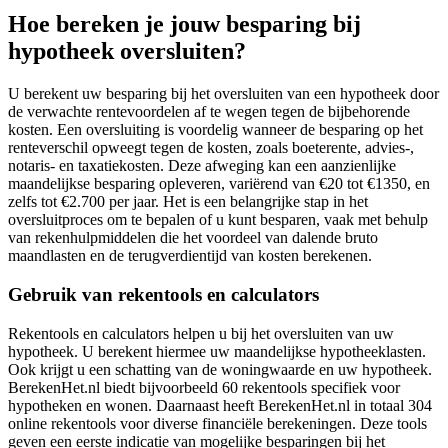
Hoe bereken je jouw besparing bij
hypotheek oversluiten?
U berekent uw besparing bij het oversluiten van een hypotheek door
de verwachte rentevoordelen af te wegen tegen de bijbehorende
kosten. Een oversluiting is voordelig wanneer de besparing op het
renteverschil opweegt tegen de kosten, zoals boeterente, advies-,
notaris- en taxatiekosten. Deze afweging kan een aanzienlijke
maandelijkse besparing opleveren, variërend van €20 tot €1350, en
zelfs tot €2.700 per jaar. Het is een belangrijke stap in het
oversluitproces om te bepalen of u kunt besparen, vaak met behulp
van rekenhulpmiddelen die het voordeel van dalende bruto
maandlasten en de terugverdientijd van kosten berekenen.
Gebruik van rekentools en calculators
Rekentools en calculators helpen u bij het oversluiten van uw
hypotheek. U berekent hiermee uw maandelijkse hypotheeklasten.
Ook krijgt u een schatting van de woningwaarde en uw hypotheek.
BerekenHet.nl biedt bijvoorbeeld 60 rekentools specifiek voor
hypotheken en wonen. Daarnaast heeft BerekenHet.nl in totaal 304
online rekentools voor diverse financiële berekeningen. Deze tools
geven een eerste indicatie van mogelijke besparingen bij het