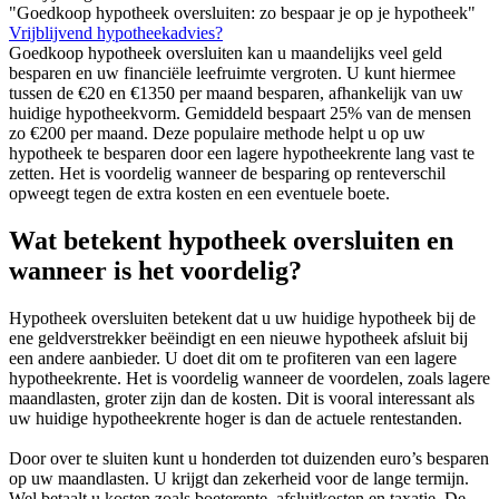
"Goedkoop hypotheek oversluiten: zo bespaar je op je hypotheek"
Vrijblijvend hypotheekadvies?
Goedkoop hypotheek oversluiten kan u maandelijks veel geld
besparen en uw financiële leefruimte vergroten. U kunt hiermee
tussen de €20 en €1350 per maand besparen, afhankelijk van uw
huidige hypotheekvorm. Gemiddeld bespaart 25% van de mensen
zo €200 per maand. Deze populaire methode helpt u op uw
hypotheek te besparen door een lagere hypotheekrente lang vast te
zetten. Het is voordelig wanneer de besparing op renteverschil
opweegt tegen de extra kosten en een eventuele boete.
Wat betekent hypotheek oversluiten en
wanneer is het voordelig?
Hypotheek oversluiten betekent dat u uw huidige hypotheek bij de
ene geldverstrekker beëindigt en een nieuwe hypotheek afsluit bij
een andere aanbieder. U doet dit om te profiteren van een lagere
hypotheekrente. Het is voordelig wanneer de voordelen, zoals lagere
maandlasten, groter zijn dan de kosten. Dit is vooral interessant als
uw huidige hypotheekrente hoger is dan de actuele rentestanden.
Door over te sluiten kunt u honderden tot duizenden euro’s besparen
op uw maandlasten. U krijgt dan zekerheid voor de lange termijn.
Wel betaalt u kosten zoals boeterente, afsluitkosten en taxatie. De