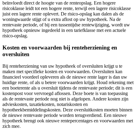
beïnvloedt direct de hoogte van de renteopslag. Een hogere
risicoklasse leidt tot een hogere rente, terwijl een lagere risicoklasse
juist een lagere rente oplevert. De risico-opslag kan dalen als de
woningwaarde stijgt of u extra aflost op uw hypotheek. Na de
rentevaste periode, of bij een tussentijdse rentewijziging, wordt uw
hypotheek opnieuw ingedeeld in een tariefklasse met een actuele
risico-opslag.
Kosten en voorwaarden bij renteherziening en
oversluiten
Bij renteherziening van uw hypotheek of oversluiten krijgt u te
maken met specifieke kosten en voorwaarden. Oversluiten kan
financieel voordeel opleveren als de nieuwe rente lager is dan uw
huidige rente, of als u betere voorwaarden krijgt. Houd rekening met
een boeterente als u oversluit tijdens de rentevaste periode; dit is een
kostenpost voor vervroegd aflossen. Deze boete is van toepassing
als de rentevaste periode nog niet is afgelopen. Andere kosten zijn
advieskosten, taxatiekosten, notariskosten en
hypotheekbemiddelingskosten. Deze oversluitkosten moeten binnen
de nieuwe rentevaste periode worden terugverdiend. Een nieuwe
hypotheek brengt ook nieuwe rentepercentages en voorwaarden met
zich mee.