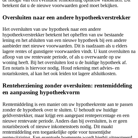
betekent dat u de nieuwe voorwaarden goed moet bekijken.
Oversluiten naar een andere hypotheekverstrekker
Het oversluiten van uw hypotheek naar een andere
hypotheekverstrekker betekent het opheffen van uw bestaande
lening en het afsluiten van een nieuwe hypotheek bij een andere
aanbieder met nieuwe voorwaarden. Dit is raadzaam als u elders
lagere rentes of gunstigere voorwaarden vindt. U kunt oversluiten na
afloop van uw rentevaste periode, of als u overwaarde op uw
woning heeft. Bij het oversluiten lost u de huidige hypotheek af.
Een notaris is hiervoor nodig. Houd rekening met advies- en
notariskosten, al kan het ook leiden tot lagere afsluitkosten.
Renteherziening zonder oversluiten: rentemiddeling
en aanpassing hypotheekvorm
Rentemiddeling is een manier om uw hypotheekrente aan te passen
zonder de hypotheek over te sluiten. U behoudt uw huidige
geldverstrekker, maar krijgt een aangepast rentepercentage en een
nieuwe rentevaste periode. Anders dan bij oversluiten, is er geen
notarisbezoek of nieuwe inkomenstoets nodig. Dit maakt
rentemiddeling een toegankelijke optie voor tussentijdse
rentewijziging. Een eventuele boeterente wordt hierbij uitgesmeerd