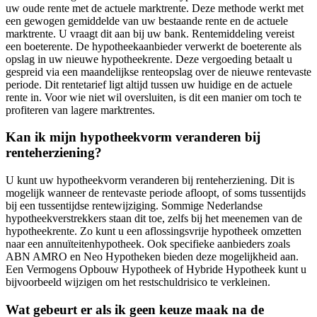
uw oude rente met de actuele marktrente. Deze methode werkt met
een gewogen gemiddelde van uw bestaande rente en de actuele
marktrente. U vraagt dit aan bij uw bank. Rentemiddeling vereist
een boeterente. De hypotheekaanbieder verwerkt de boeterente als
opslag in uw nieuwe hypotheekrente. Deze vergoeding betaalt u
gespreid via een maandelijkse renteopslag over de nieuwe rentevaste
periode. Dit rentetarief ligt altijd tussen uw huidige en de actuele
rente in. Voor wie niet wil oversluiten, is dit een manier om toch te
profiteren van lagere marktrentes.
Kan ik mijn hypotheekvorm veranderen bij
renteherziening?
U kunt uw hypotheekvorm veranderen bij renteherziening. Dit is
mogelijk wanneer de rentevaste periode afloopt, of soms tussentijds
bij een tussentijdse rentewijziging. Sommige Nederlandse
hypotheekverstrekkers staan dit toe, zelfs bij het meenemen van de
hypotheekrente. Zo kunt u een aflossingsvrije hypotheek omzetten
naar een annuïteitenhypotheek. Ook specifieke aanbieders zoals
ABN AMRO en Neo Hypotheken bieden deze mogelijkheid aan.
Een Vermogens Opbouw Hypotheek of Hybride Hypotheek kunt u
bijvoorbeeld wijzigen om het restschuldrisico te verkleinen.
Wat gebeurt er als ik geen keuze maak na de