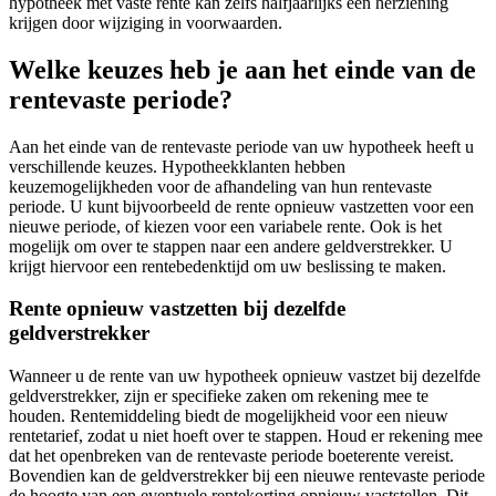
hypotheek met vaste rente kan zelfs halfjaarlijks een herziening
krijgen door wijziging in voorwaarden.
Welke keuzes heb je aan het einde van de
rentevaste periode?
Aan het einde van de rentevaste periode van uw hypotheek heeft u
verschillende keuzes. Hypotheekklanten hebben
keuzemogelijkheden voor de afhandeling van hun rentevaste
periode. U kunt bijvoorbeeld de rente opnieuw vastzetten voor een
nieuwe periode, of kiezen voor een variabele rente. Ook is het
mogelijk om over te stappen naar een andere geldverstrekker. U
krijgt hiervoor een rentebedenktijd om uw beslissing te maken.
Rente opnieuw vastzetten bij dezelfde
geldverstrekker
Wanneer u de rente van uw hypotheek opnieuw vastzet bij dezelfde
geldverstrekker, zijn er specifieke zaken om rekening mee te
houden. Rentemiddeling biedt de mogelijkheid voor een nieuw
rentetarief, zodat u niet hoeft over te stappen. Houd er rekening mee
dat het openbreken van de rentevaste periode boeterente vereist.
Bovendien kan de geldverstrekker bij een nieuwe rentevaste periode
de hoogte van een eventuele rentekorting opnieuw vaststellen. Dit