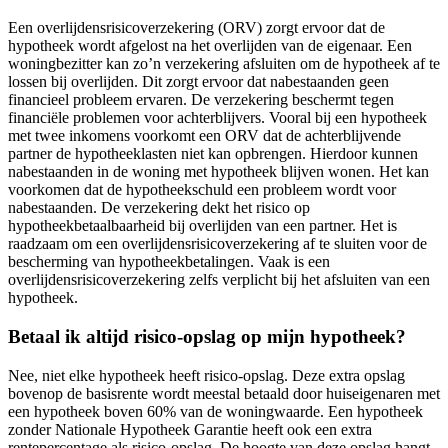
Een overlijdensrisicoverzekering (ORV) zorgt ervoor dat de
hypotheek wordt afgelost na het overlijden van de eigenaar. Een
woningbezitter kan zo’n verzekering afsluiten om de hypotheek af te
lossen bij overlijden. Dit zorgt ervoor dat nabestaanden geen
financieel probleem ervaren. De verzekering beschermt tegen
financiële problemen voor achterblijvers. Vooral bij een hypotheek
met twee inkomens voorkomt een ORV dat de achterblijvende
partner de hypotheeklasten niet kan opbrengen. Hierdoor kunnen
nabestaanden in de woning met hypotheek blijven wonen. Het kan
voorkomen dat de hypotheekschuld een probleem wordt voor
nabestaanden. De verzekering dekt het risico op
hypotheekbetaalbaarheid bij overlijden van een partner. Het is
raadzaam om een overlijdensrisicoverzekering af te sluiten voor de
bescherming van hypotheekbetalingen. Vaak is een
overlijdensrisicoverzekering zelfs verplicht bij het afsluiten van een
hypotheek.
Betaal ik altijd risico-opslag op mijn hypotheek?
Nee, niet elke hypotheek heeft risico-opslag. Deze extra opslag
bovenop de basisrente wordt meestal betaald door huiseigenaren met
een hypotheek boven 60% van de woningwaarde. Een hypotheek
zonder Nationale Hypotheek Garantie heeft ook een extra
rentepercentage als risico-opslag. De hoogte van deze opslag hangt