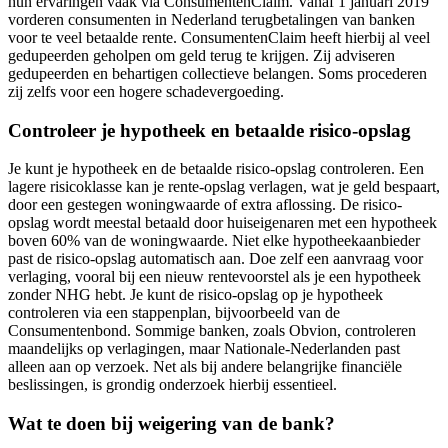
hun ervaringen vaak via ConsumentenClaim. Vanaf 1 januari 2019
vorderen consumenten in Nederland terugbetalingen van banken
voor te veel betaalde rente. ConsumentenClaim heeft hierbij al veel
gedupeerden geholpen om geld terug te krijgen. Zij adviseren
gedupeerden en behartigen collectieve belangen. Soms procederen
zij zelfs voor een hogere schadevergoeding.
Controleer je hypotheek en betaalde risico-opslag
Je kunt je hypotheek en de betaalde risico-opslag controleren. Een
lagere risicoklasse kan je rente-opslag verlagen, wat je geld bespaart,
door een gestegen woningwaarde of extra aflossing. De risico-
opslag wordt meestal betaald door huiseigenaren met een hypotheek
boven 60% van de woningwaarde. Niet elke hypotheekaanbieder
past de risico-opslag automatisch aan. Doe zelf een aanvraag voor
verlaging, vooral bij een nieuw rentevoorstel als je een hypotheek
zonder NHG hebt. Je kunt de risico-opslag op je hypotheek
controleren via een stappenplan, bijvoorbeeld van de
Consumentenbond. Sommige banken, zoals Obvion, controleren
maandelijks op verlagingen, maar Nationale-Nederlanden past
alleen aan op verzoek. Net als bij andere belangrijke financiële
beslissingen, is grondig onderzoek hierbij essentieel.
Wat te doen bij weigering van de bank?