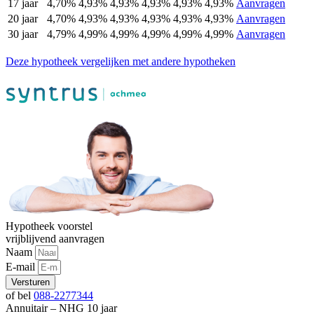
17 jaar
4,70%
4,93%
4,93%
4,93%
4,93%
4,93%
Aanvragen
20 jaar
4,70%
4,93%
4,93%
4,93%
4,93%
4,93%
Aanvragen
30 jaar
4,79%
4,99%
4,99%
4,99%
4,99%
4,99%
Aanvragen
Deze hypotheek vergelijken met andere hypotheken
Hypotheek voorstel
vrijblijvend aanvragen
Naam
E-mail
Versturen
of bel
088-2277344
Annuitair – NHG 10 jaar