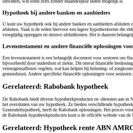
omvatten, wat soms zelfs zonder maandelijkse lasten mogelijk is.
Hypotheek bij andere banken en aanbieders
U kunt uw hypotheek ook bij andere banken en aanbieders afsluiten 
afsluiten. Vaak is de reden hiervoor een lagere hypotheekrente die e
vroegtijdig opzeggen en nieuwe afsluitkosten. Het is daarom belangri
Levenstestament en andere financiële oplossingen voo
Een levenstestament is een belangrijk document voor senioren om fina
bijvoorbeeld door ouderdom of ziekte. Dit omvat financiële beslissin
vermogensafbouw regelen, wat kan helpen bij belasting- of zorgkoste
gemoedsrust. Andere specifieke financiële oplossingen voor senioren 
Gerelateerd: Rabobank hypotheek
De Rabobank biedt diverse hypotheekproducten en -diensten aan in N
het oversluiten van uw hypotheek. Ze bieden verschillende hypotheekvo
Generatiehypotheek, heeft de Rabobank oplossingen. Het proces voor d
de Rabobank hypotheekproducten kunt u de officiële website van de
Gerelateerd: Hypotheek rente ABN AMR