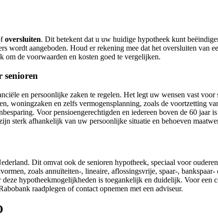
of
oversluiten
. Dit betekent dat u uw huidige hypotheek kunt beëindige
lders wordt aangeboden. Houd er rekening mee dat het oversluiten van e
jk om de voorwaarden en kosten goed te vergelijken.
r senioren
nciële en persoonlijke zaken te regelen. Het legt uw wensen vast voor 
gen, woningzaken en zelfs vermogensplanning, zoals de voortzetting va
nbesparing. Voor pensioengerechtigden en iedereen boven de 60 jaar i
zijn sterk afhankelijk van uw persoonlijke situatie en behoeven maatwe
ederland. Dit omvat ook de senioren hypotheek, speciaal voor ouderen
rmen, zoals annuïteiten-, lineaire, aflossingsvrije, spaar-, bankspaar-
eze hypotheekmogelijkheden is toegankelijk en duidelijk. Voor een com
 Rabobank raadplegen of contact opnemen met een adviseur.
O