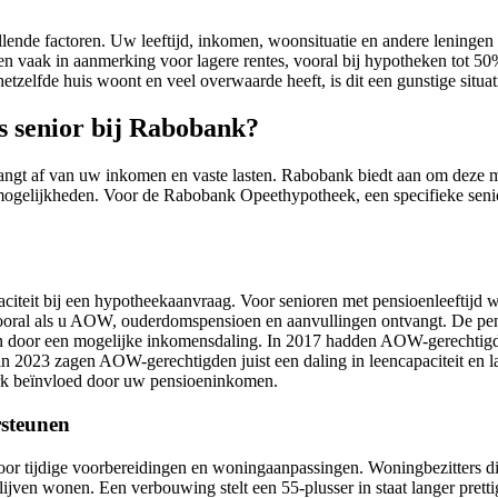
lende factoren. Uw leeftijd, inkomen, woonsituatie en andere leningen
ren vaak in aanmerking voor lagere rentes, vooral bij hypotheken tot
hetzelfde huis woont en veel overwaarde heeft, is dit een gunstige situat
s senior bij Rabobank?
gt af van uw inkomen en vaste lasten. Rabobank biedt aan om deze m
w mogelijkheden. Voor de Rabobank Opeethypotheek, een specifieke sen
iteit bij een hypotheekaanvraag. Voor senioren met pensioenleeftijd
 vooral als u AOW, ouderdomspensioen en aanvullingen ontvangt. De pens
door een mogelijke inkomensdaling. In 2017 hadden AOW-gerechtigden 
 2023 zagen AOW-gerechtigden juist een daling in leencapaciteit en 
terk beïnvloed door uw pensioeninkomen.
rsteunen
or tijdige voorbereidingen en woningaanpassingen. Woningbezitters di
jven wonen. Een verbouwing stelt een 55-plusser in staat langer prett