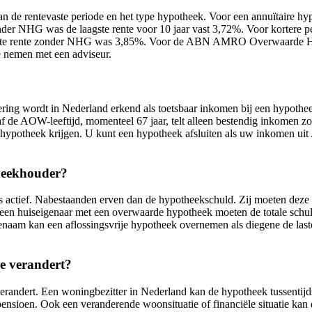
de rentevaste periode en het type hypotheek. Voor een annuïtaire hy
 NHG was de laagste rente voor 10 jaar vast 3,72%. Voor kortere peri
 vaste rente zonder NHG was 3,85%. Voor de ABN AMRO Overwaarde Hypo
 nemen met een adviseur.
ering wordt in Nederland erkend als toetsbaar inkomen bij een hypo
af de AOW-leeftijd, momenteel 67 jaar, telt alleen bestendig inkome
potheek krijgen. U kunt een hypotheek afsluiten als uw inkomen ui
theekhouder?
s actief. Nabestaanden erven dan de hypotheekschuld. Zij moeten deze 
n huiseigenaar met een overwaarde hypotheek moeten de totale schuld
fgenaam kan een aflossingsvrije hypotheek overnemen als diegene de la
ie verandert?
andert. Een woningbezitter in Nederland kan de hypotheek tussentijds w
nsioen. Ook een veranderende woonsituatie of financiële situatie kan e