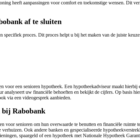
oning heeft aanpassingen voor comfort en toekomstige wensen. Dit verl
obank af te sluiten
n specifiek proces. Dit proces helpt u bij het maken van de juiste keu
en voor een senioren hypotheek. Een hypotheekadviseur maakt hierbij 
eur analyseert uw financiële behoeften en bekijkt de cijfers. Op basis 
ook via een videogesprek aanbieden.
k bij Rabobank
even voor senioren om hun overwaarde te benutten en financiële ruimte
er te verhuizen. Ook andere banken en gespecialiseerde hypotheekver
zieningen, spaargeld of een hypotheek met Nationale Hypotheek Garan