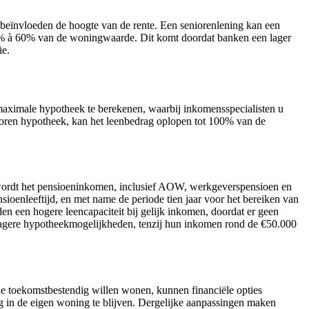
 beïnvloeden de hoogte van de rente. Een seniorenlening kan een
 50% à 60% van de woningwaarde. Dit komt doordat banken een lager
ie.
aximale hypotheek te berekenen, waarbij inkomensspecialisten u
ioren hypotheek, kan het leenbedrag oplopen tot 100% van de
 wordt het pensioeninkomen, inclusief AOW, werkgeverspensioen en
ioenleeftijd, en met name de periode tien jaar voor het bereiken van
een hogere leencapaciteit bij gelijk inkomen, doordat er geen
lagere hypotheekmogelijkheden, tenzij hun inkomen rond de €50.000
e toekomstbestendig willen wonen, kunnen financiële opties
ig in de eigen woning te blijven. Dergelijke aanpassingen maken