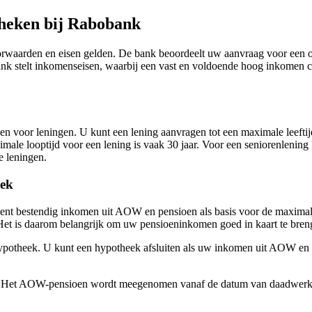
theken bij Rabobank
rwaarden en eisen gelden. De bank beoordeelt uw aanvraag voor een o
stelt inkomenseisen, waarbij een vast en voldoende hoog inkomen cruci
den voor leningen. U kunt een lening aanvragen tot een maximale leefti
le looptijd voor een lening is vaak 30 jaar. Voor een seniorenlening kan
e leningen.
eek
ent bestendig inkomen uit AOW en pensioen als basis voor de maximale
et is daarom belangrijk om uw pensioeninkomen goed in kaart te bren
 hypotheek. U kunt een hypotheek afsluiten als uw inkomen uit AOW 
 Het AOW-pensioen wordt meegenomen vanaf de datum van daadwerkeli