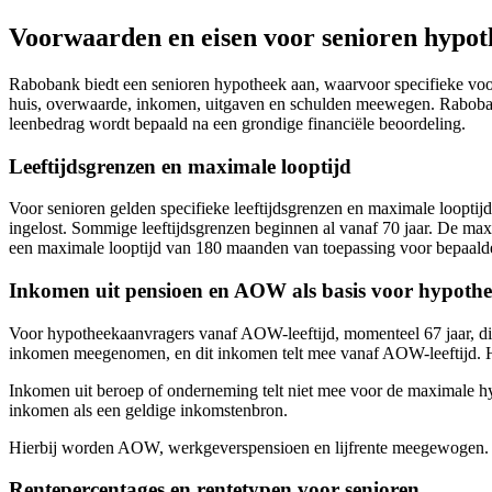
Voorwaarden en eisen voor senioren hypo
Rabobank biedt een senioren hypotheek aan, waarvoor specifieke voo
huis, overwaarde, inkomen, uitgaven en schulden meewegen. Rabobank 
leenbedrag wordt bepaald na een grondige financiële beoordeling.
Leeftijdsgrenzen en maximale looptijd
Voor senioren gelden specifieke leeftijdsgrenzen en maximale looptij
ingelost. Sommige leeftijdsgrenzen beginnen al vanaf 70 jaar. De maxima
een maximale looptijd van 180 maanden van toepassing voor bepaald
Inkomen uit pensioen en AOW als basis voor hypoth
Voor hypotheekaanvragers vanaf AOW-leeftijd, momenteel 67 jaar, di
inkomen meegenomen, en dit inkomen telt mee vanaf AOW-leeftijd. H
Inkomen uit beroep of onderneming telt niet mee voor de maximale
inkomen als een geldige inkomstenbron.
Hierbij worden AOW, werkgeverspensioen en lijfrente meegewogen.
Rentepercentages en rentetypen voor senioren