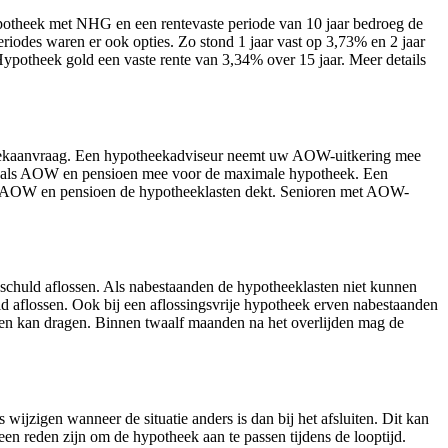
potheek met NHG en een rentevaste periode van 10 jaar bedroeg de
odes waren er ook opties. Zo stond 1 jaar vast op 3,73% en 2 jaar
theek gold een vaste rente van 3,34% over 15 jaar. Meer details
theekaanvraag. Een hypotheekadviseur neemt uw AOW-uitkering mee
n zoals AOW en pensioen mee voor de maximale hypotheek. Een
t AOW en pensioen de hypotheeklasten dekt. Senioren met AOW-
schuld aflossen. Als nabestaanden de hypotheeklasten niet kunnen
 aflossen. Ook bij een aflossingsvrije hypotheek erven nabestaanden
sten kan dragen. Binnen twaalf maanden na het overlijden mag de
ijzigen wanneer de situatie anders is dan bij het afsluiten. Dit kan
en reden zijn om de hypotheek aan te passen tijdens de looptijd.