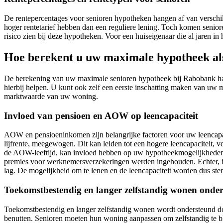
De rentepercentages voor senioren hypotheken hangen af van verschil
hoger rentetarief hebben dan een reguliere lening. Toch komen senio
risico zien bij deze hypotheken. Voor een huiseigenaar die al jaren in 
Hoe berekent u uw maximale hypotheek al
De berekening van uw maximale senioren hypotheek bij Rabobank han
hierbij helpen. U kunt ook zelf een eerste inschatting maken van u
marktwaarde van uw woning.
Invloed van pensioen en AOW op leencapaciteit
AOW en pensioeninkomen zijn belangrijke factoren voor uw leencapac
lijfrente, meegewogen. Dit kan leiden tot een hogere leencapaciteit,
de AOW-leeftijd, kan invloed hebben op uw hypotheekmogelijkheden 
premies voor werknemersverzekeringen werden ingehouden. Echter, in
lag. De mogelijkheid om te lenen en de leencapaciteit worden dus s
Toekomstbestendig en langer zelfstandig wonen onde
Toekomstbestendig en langer zelfstandig wonen wordt ondersteund do
benutten. Senioren moeten hun woning aanpassen om zelfstandig te bli