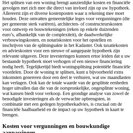
Het splitsen van een woning brengt aanzienlijke kosten en financiële
gevolgen met zich mee die direct van invloed zijn op uw hypotheek.
Allereerst zijn er diverse kostenposten waar u rekening mee moet
houden. Deze omvatten gemeentelijke leges voor vergunningen (die
per gemeente sterk variëren), architecten- of constructeurskosten
voor ontwerp en bouwtekeningen (reken op enkele duizenden
euro’s, afhankelijk van de complexiteit), de daadwerkelijke
verbouwingskosten, en notariskosten voor het opstellen en
inschrijven van de splitsingsakte in het Kadaster. Ook taxatiekosten
en advieskosten voor een nieuwe of aangepaste hypotheek zijn
relevante uitgaven. Deze investeringen kunnen ertoe leiden dat u uw
bestaande hypotheek moet verhogen of een nieuwe financiering
nodig heeft. Tegelijkertijd biedt woningsplitsing potentiële financiële
voordelen. Door de woning te splitsen, kunt u bijvoorbeeld extra
inkomsten genereren door een deel te verhuren, wat uw maandlasten
kan verlagen. Ook kan de totale waarde van de gesplitste eenheden
hoger uitvallen dan die van de oorspronkelijke, ongesplitste woning,
wat kansen biedt voor verkoop. Een grondige analyse van zowel de
benodigde investeringen als de verwachte opbrengsten, in
combinatie met een gedegen hypotheekadvies, is cruciaal om de
financiële haalbaarheid en de impact op uw hypotheek in kaart te
brengen.
Kosten voor vergunningen en bouwkundige
aanpassingen