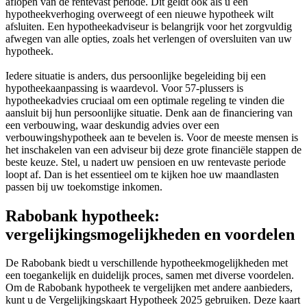
aflopen van de rentevast periode. Dit geldt ook als u een
hypotheekverhoging overweegt of een nieuwe hypotheek wilt
afsluiten. Een hypotheekadviseur is belangrijk voor het zorgvuldig
afwegen van alle opties, zoals het verlengen of oversluiten van uw
hypotheek.
Iedere situatie is anders, dus persoonlijke begeleiding bij een
hypotheekaanpassing is waardevol. Voor 57-plussers is
hypotheekadvies cruciaal om een optimale regeling te vinden die
aansluit bij hun persoonlijke situatie. Denk aan de financiering van
een verbouwing, waar deskundig advies over een
verbouwingshypotheek aan te bevelen is. Voor de meeste mensen is
het inschakelen van een adviseur bij deze grote financiële stappen de
beste keuze. Stel, u nadert uw pensioen en uw rentevaste periode
loopt af. Dan is het essentieel om te kijken hoe uw maandlasten
passen bij uw toekomstige inkomen.
Rabobank hypotheek:
vergelijkingsmogelijkheden en voordelen
De Rabobank biedt u verschillende hypotheekmogelijkheden met
een toegankelijk en duidelijk proces, samen met diverse voordelen.
Om de Rabobank hypotheek te vergelijken met andere aanbieders,
kunt u de Vergelijkingskaart Hypotheek 2025 gebruiken. Deze kaart