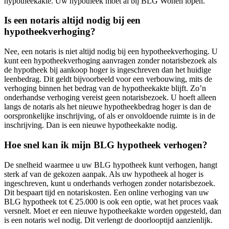
hypotheekakte. Uw hypotheek moet al bij BLG Wonen lopen.
Is een notaris altijd nodig bij een
hypotheekverhoging?
Nee, een notaris is niet altijd nodig bij een hypotheekverhoging. U
kunt een hypotheekverhoging aanvragen zonder notarisbezoek als
de hypotheek bij aankoop hoger is ingeschreven dan het huidige
leenbedrag. Dit geldt bijvoorbeeld voor een verbouwing, mits de
verhoging binnen het bedrag van de hypotheekakte blijft. Zo’n
onderhandse verhoging vereist geen notarisbezoek. U hoeft alleen
langs de notaris als het nieuwe hypotheekbedrag hoger is dan de
oorspronkelijke inschrijving, of als er onvoldoende ruimte is in de
inschrijving. Dan is een nieuwe hypotheekakte nodig.
Hoe snel kan ik mijn BLG hypotheek verhogen?
De snelheid waarmee u uw BLG hypotheek kunt verhogen, hangt
sterk af van de gekozen aanpak. Als uw hypotheek al hoger is
ingeschreven, kunt u onderhands verhogen zonder notarisbezoek.
Dit bespaart tijd en notariskosten. Een online verhoging van uw
BLG hypotheek tot € 25.000 is ook een optie, wat het proces vaak
versnelt. Moet er een nieuwe hypotheekakte worden opgesteld, dan
is een notaris wel nodig. Dit verlengt de doorlooptijd aanzienlijk.