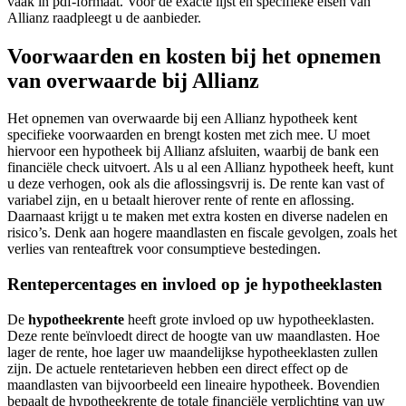
vaak in pdf-formaat. Voor de exacte lijst en specifieke eisen van
Allianz raadpleegt u de aanbieder.
Voorwaarden en kosten bij het opnemen
van overwaarde bij Allianz
Het opnemen van overwaarde bij een Allianz hypotheek kent
specifieke voorwaarden en brengt kosten met zich mee. U moet
hiervoor een hypotheek bij Allianz afsluiten, waarbij de bank een
financiële check uitvoert. Als u al een Allianz hypotheek heeft, kunt
u deze verhogen, ook als die aflossingsvrij is. De rente kan vast of
variabel zijn, en u betaalt hierover rente of rente en aflossing.
Daarnaast krijgt u te maken met extra kosten en diverse nadelen en
risico’s. Denk aan hogere maandlasten en fiscale gevolgen, zoals het
verlies van renteaftrek voor consumptieve bestedingen.
Rentepercentages en invloed op je hypotheeklasten
De
hypotheekrente
heeft grote invloed op uw hypotheeklasten.
Deze rente beïnvloedt direct de hoogte van uw maandlasten. Hoe
lager de rente, hoe lager uw maandelijkse hypotheeklasten zullen
zijn. De actuele rentetarieven hebben een direct effect op de
maandlasten van bijvoorbeeld een lineaire hypotheek. Bovendien
bepaalt de hypotheekrente de totale financiële verplichting van uw