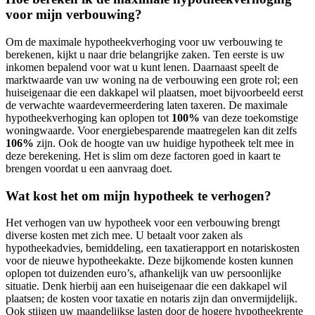
voor mijn verbouwing?
Om de maximale hypotheekverhoging voor uw verbouwing te
berekenen, kijkt u naar drie belangrijke zaken. Ten eerste is uw
inkomen bepalend voor wat u kunt lenen. Daarnaast speelt de
marktwaarde van uw woning na de verbouwing een grote rol; een
huiseigenaar die een dakkapel wil plaatsen, moet bijvoorbeeld eerst
de verwachte waardevermeerdering laten taxeren. De maximale
hypotheekverhoging kan oplopen tot
100%
van deze toekomstige
woningwaarde. Voor energiebesparende maatregelen kan dit zelfs
106%
zijn. Ook de hoogte van uw huidige hypotheek telt mee in
deze berekening. Het is slim om deze factoren goed in kaart te
brengen voordat u een aanvraag doet.
Wat kost het om mijn hypotheek te verhogen?
Het verhogen van uw hypotheek voor een verbouwing brengt
diverse kosten met zich mee. U betaalt voor zaken als
hypotheekadvies, bemiddeling, een taxatierapport en notariskosten
voor de nieuwe hypotheekakte. Deze bijkomende kosten kunnen
oplopen tot duizenden euro’s, afhankelijk van uw persoonlijke
situatie. Denk hierbij aan een huiseigenaar die een dakkapel wil
plaatsen; de kosten voor taxatie en notaris zijn dan onvermijdelijk.
Ook stijgen uw maandelijkse lasten door de hogere hypotheekrente