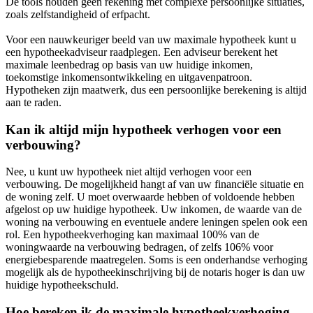
De tools houden geen rekening met complexe persoonlijke situaties,
zoals zelfstandigheid of erfpacht.
Voor een nauwkeuriger beeld van uw maximale hypotheek kunt u
een hypotheekadviseur raadplegen. Een adviseur berekent het
maximale leenbedrag op basis van uw huidige inkomen,
toekomstige inkomensontwikkeling en uitgavenpatroon.
Hypotheken zijn maatwerk, dus een persoonlijke berekening is altijd
aan te raden.
Kan ik altijd mijn hypotheek verhogen voor een
verbouwing?
Nee, u kunt uw hypotheek niet altijd verhogen voor een
verbouwing. De mogelijkheid hangt af van uw financiële situatie en
de woning zelf. U moet overwaarde hebben of voldoende hebben
afgelost op uw huidige hypotheek. Uw inkomen, de waarde van de
woning na verbouwing en eventuele andere leningen spelen ook een
rol. Een hypotheekverhoging kan maximaal 100% van de
woningwaarde na verbouwing bedragen, of zelfs 106% voor
energiebesparende maatregelen. Soms is een onderhandse verhoging
mogelijk als de hypotheekinschrijving bij de notaris hoger is dan uw
huidige hypotheekschuld.
Hoe bereken ik de maximale hypotheekverhoging